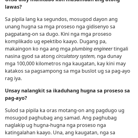
lawas?
Sa pipila lang ka segundos, mosugod dayon ang
unang hugna sa
mga proseso nga gidisenyo sa
pagpatang-on sa dugo. Kini nga mga proseso
komplikado ug epektibo kaayo. Dugang pa,
makaingon ko nga ang mga
plumbing engineer
tingali
nasina gyod sa atong
circulatory system,
nga dunay
mga 100,000 kilometros nga kaugatan, kay kini may
katakos sa pagsampong sa mga buslot ug sa pag-ayo
rag iya.
Unsay nalangkit sa ikaduhang hugna sa proseso sa
pag-ayo?
Sulod sa pipila ka oras motang-on ang pagdugo ug
mosugod paghubag ang samad. Ang paghubag
naglakip ug hugna-hugna nga proseso nga
katingalahan kaayo. Una, ang kaugatan, nga sa