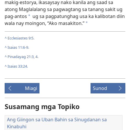
makig-estorya, ikasaysay nako kanila ang saad sa
atong Maglalalang sa pagwagtang sa tanang sakit ug
pag-antos
ug sa pagpatunghag usa ka kalibotan diin
*
wala nay moingon, “Ako masakiton.”
*
^
Ecclesiastes 9:5
.
^
Isaias 11:6-9
.
^
Pinadayag 21:3, 4
.
^
Isaias 33:24
.
Miagi
Sunod
Susamang mga Topiko
Ang Giingon sa Uban Bahin sa Sinugdanan sa
Kinabuhi