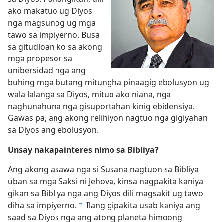
ako makatuo ug Diyos
nga magsunog ug mga
tawo sa impiyerno. Busa
sa gitudloan ko sa akong
mga propesor sa
unibersidad nga ang
buhing mga butang mitungha pinaagig ebolusyon ug
wala lalanga sa Diyos, mituo ako niana, nga
naghunahuna nga gisuportahan kinig ebidensiya.
Gawas pa, ang akong relihiyon nagtuo nga gigiyahan
sa Diyos ang ebolusyon.
Unsay nakapainteres nimo sa Bibliya?
Ang akong asawa nga si Susana nagtuon sa Bibliya
uban sa mga Saksi ni Jehova, kinsa nagpakita kaniya
gikan sa Bibliya nga ang Diyos dili magsakit ug tawo
diha sa impiyerno.
Ilang gipakita usab kaniya ang
*
saad sa Diyos nga ang atong planeta himoong