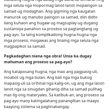
mga selula nga mopormag lanot-lanot mopaingon sa
samad ug modaghan. Ang gigming nga kaugatan
manurok ug manubo paingon sa samad, diin didto
ilang kuhaon ang hugaw ug magsuplay ug dugang
sustansiya panahon sa proseso sa pagtangtang ug
pag-ayo. Sa laing komplikadong hugna-hugna nga
mga proseso, mogawas ang linaing mga selula nga
magpapikot sa samad.
Pagkadaghan niana nga obra! Unsa ka dugay
mahuman ang proseso sa pag-ayo?
Ang kataposang hugna, nga mao ang pagpasig-uli,
moabot ug mga bulan. Ang bali nga mga bukog
mapasig-uli sa orihinal nga kalig-on, ug ang mga lanot-
lanot nga sa sinugdan gihanig diha sa samad pulihag
mas lig-ong materyales. Sa katibuk-an, ang proseso sa
pag-ayo maoy katingalahang pananglitan sa maayo
kaayong sistema sa pagtinabangay.