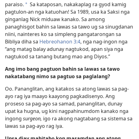
paraiso.
Sa kataposan, nakakaplag ra gyod kamig
*
pagtulon-an nga katuohan! Sa 1989, usa ka Saksi nga
ginganlag Nick miduaw kanako. Sa among
panaghisgot bahin sa lawas sa tawo ug sa sinugdanan
niini, nainteres ko sa simpleng pangatarongan sa
Bibliya diha sa
Hebreohanon 3:4
, nga nag-ingon nga
“ang matag balay adunay nagtukod, apan siya nga
nagtukod sa tanang butang mao ang Diyos.”
Ang imo bang pagtuon bahin sa lawas sa tawo
nakatabang nimo sa pagtuo sa paglalang?
Oo. Pananglitan, ang katakos sa atong lawas sa pag-
ayo rag iya maayo kaayong pagkadisenyo. Ang
proseso sa pag-ayo sa samad, pananglitan, dunay
upat ka hugna, ug kini nagpahinumdom kanako nga
ingong
surgeon,
igo ra akong nagtabang sa sistema sa
lawas sa pag-ayo rag iya.
Unsa diay mahitabo kon masamdan ang atong