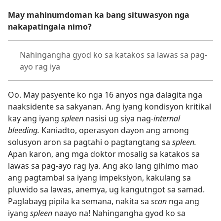
May mahinumdoman ka bang situwasyon nga
nakapatingala nimo?
Nahingangha gyod ko sa katakos sa lawas sa pag-
ayo rag iya
Oo. May pasyente ko nga 16 anyos nga dalagita nga
naaksidente sa sakyanan. Ang iyang kondisyon kritikal
kay ang iyang
spleen
nasisi ug siya nag-
internal
bleeding.
Kaniadto, operasyon dayon ang among
solusyon aron sa pagtahi o pagtangtang sa
spleen.
Apan karon, ang mga doktor mosalig sa katakos sa
lawas sa pag-ayo rag iya. Ang ako lang gihimo mao
ang pagtambal sa iyang impeksiyon, kakulang sa
pluwido sa lawas, anemya, ug kangutngot sa samad.
Paglabayg pipila ka semana, nakita sa
scan
nga ang
iyang
spleen
naayo na! Nahingangha gyod ko sa