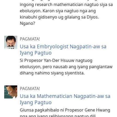
ingong research mathematician nagtuo siya sa
ebolusyon. Karon siya nagtuo nga ang
kinabuhi gidisenyo ug gilalang sa Diyos.
Ngano?
PAGMATA!
Usa ka Embryologist Nagpatin-aw sa
Iyang Pagtuo
Si Propesor Yan-Der Hsuuw nagtuog
ebolusyon, pero nausab ang iyang panglantaw
dihang nahimo siyang siyentista.
PAGMATA!
Usa ka Mathematician Nagpatin-aw sa
Iyang Pagtuo
Giunsa pagkahibalo ni Propesor Gene Hwang
nga ang iyang relihiyosong pagtuo dili