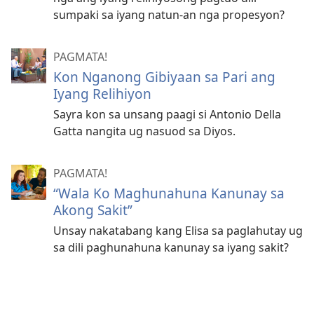
sumpaki sa iyang natun-an nga propesyon?
PAGMATA!
Kon Nganong Gibiyaan sa Pari ang
Iyang Relihiyon
Sayra kon sa unsang paagi si Antonio Della
Gatta nangita ug nasuod sa Diyos.
PAGMATA!
“Wala Ko Maghunahuna Kanunay sa
Akong Sakit”
Unsay nakatabang kang Elisa sa paglahutay ug
sa dili paghunahuna kanunay sa iyang sakit?