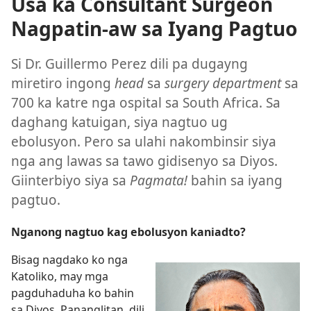
Usa ka Consultant Surgeon
Nagpatin-aw sa Iyang Pagtuo
Si Dr. Guillermo Perez dili pa dugayng
miretiro ingong
head
sa
surgery department
sa
700 ka katre nga ospital sa South Africa. Sa
daghang katuigan, siya nagtuo ug
ebolusyon. Pero sa ulahi nakombinsir siya
nga ang lawas sa tawo gidisenyo sa Diyos.
Giinterbiyo siya sa
Pagmata!
bahin sa iyang
pagtuo.
Nganong nagtuo kag ebolusyon kaniadto?
Bisag nagdako ko nga
Katoliko, may mga
pagduhaduha ko bahin
sa Diyos. Pananglitan, dili