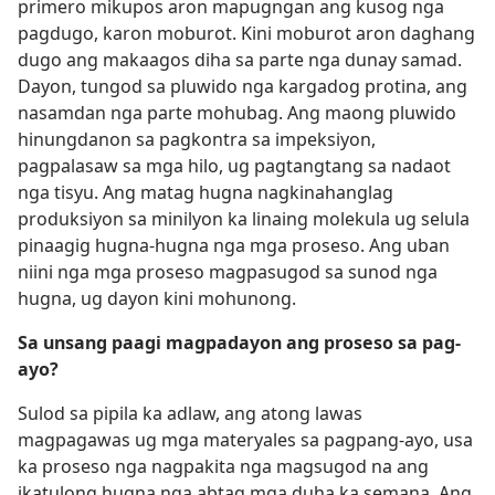
primero mikupos aron mapugngan ang kusog nga
pagdugo, karon moburot. Kini moburot aron daghang
dugo ang makaagos diha sa parte nga dunay samad.
Dayon, tungod sa pluwido nga kargadog protina, ang
nasamdan nga parte mohubag. Ang maong pluwido
hinungdanon sa pagkontra sa impeksiyon,
pagpalasaw sa mga hilo, ug pagtangtang sa nadaot
nga tisyu. Ang matag hugna nagkinahanglag
produksiyon sa minilyon ka linaing molekula ug selula
pinaagig hugna-hugna nga mga proseso. Ang uban
niini nga mga proseso magpasugod sa sunod nga
hugna, ug dayon kini mohunong.
Sa unsang paagi magpadayon ang proseso sa pag-
ayo?
Sulod sa pipila ka adlaw, ang atong lawas
magpagawas ug mga materyales sa pagpang-ayo, usa
ka proseso nga nagpakita nga magsugod na ang
ikatulong hugna nga abtag mga duha ka semana. Ang