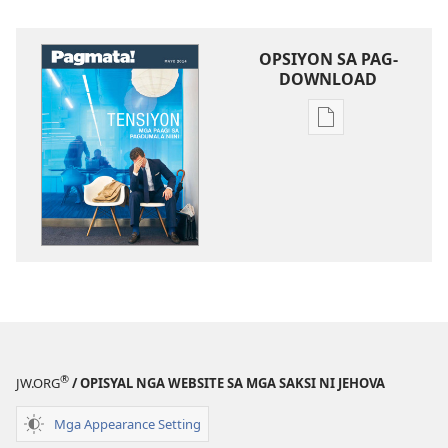
OPSIYON SA PAG-
DOWNLOAD
Opsiyon
sa
pag-
download
sa
publikasyon
PAGMATA!
Tensiyon
—
Mga
Paagi
®
JW.ORG
/ OPISYAL NGA WEBSITE SA MGA SAKSI NI JEHOVA
sa
Pagdumala
Mga Appearance Setting
Niini