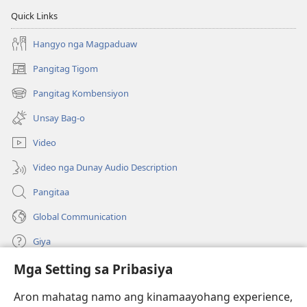
Quick Links
Hangyo nga Magpaduaw
Pangitag Tigom
(mo-
open
Pangitag Kombensiyon
(mo-
ug
open
bag-
Unsay Bag-o
ug
ong
bag-
window)
Video
ong
window)
Video nga Dunay Audio Description
Pangitaa
Global Communication
Giya
Mga Setting sa Pribasiya
Donasyon
(mo-
open
Aron mahatag namo ang kinamaayohang experience,