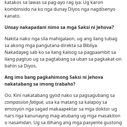
katakos sa lawas sa pag-ayo rag iya. Ug karon
kombinsido na ko nga dunay Diyos nga nagdisenyo
kanato.
Unsay nakapadani nimo sa mga Saksi ni Jehova?
Nakita nako nga sila mahigalaon, ug ang ilang tubag
sa akong mga pangutana direkta sa Bibliya.
Nakadayeg sab ko sa ilang kaisog sa pagpaambit sa
ilang pagtuo ug sa pagtabang sa uban sa pagkakat-on
bahin sa Diyos.
Ang imo bang pagkahimong Saksi ni Jehova
nakatabang sa imong trabaho?
Oo. Kini nakatabang gyod nako sa pagsagubang sa
compassion fatigue,
usa ka matang sa kalapoy sa
emosyon nga sagad makaapektar sa mga doktor ug
nars nga kanunayng mag-atubang ug mga masakiton
o nasamdan. Ug sa dihang ang mga pasyente gustong