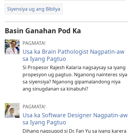
Siyensiya ug ang Bibliya
Basin Ganahan Pod Ka
PAGMATA!
Usa ka Brain Pathologist Nagpatin-aw
sa Iyang Pagtuo
Si Propesor Rajesh Kalaria nagsaysay sa iyang
propesyon ug pagtuo. Nganong nainteres siya
sa siyensiya? Nganong gipamalandong niya
ang sinugdanan sa kinabuhi?
PAGMATA!
Usa ka Software Designer Nagpatin-aw
sa Iyang Pagtuo
Dihang nagsugod si Dr. Fan Yu sa iyang karera