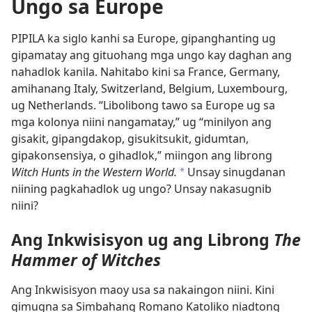
Ungo sa Europe
PIPILA ka siglo kanhi sa Europe, gipanghanting ug
gipamatay ang gituohang mga ungo kay daghan ang
nahadlok kanila. Nahitabo kini sa France, Germany,
amihanang Italy, Switzerland, Belgium, Luxembourg,
ug Netherlands. “Libolibong tawo sa Europe ug sa
mga kolonya niini nangamatay,” ug “minilyon ang
gisakit, gipangdakop, gisukitsukit, gidumtan,
gipakonsensiya, o gihadlok,” miingon ang librong
Witch Hunts in the Western World.
Unsay sinugdanan
*
niining pagkahadlok ug ungo? Unsay nakasugnib
niini?
Ang Inkwisisyon ug ang Librong
The
Hammer of Witches
Ang Inkwisisyon maoy usa sa nakaingon niini. Kini
gimugna sa Simbahang Romano Katoliko niadtong