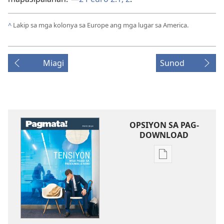
^
Lakip sa mga kolonya sa Europe ang mga lugar sa America.
Miagi
Sunod
OPSIYON SA PAG-
DOWNLOAD
Opsiyon
sa
pag-
download
sa
publikasyon