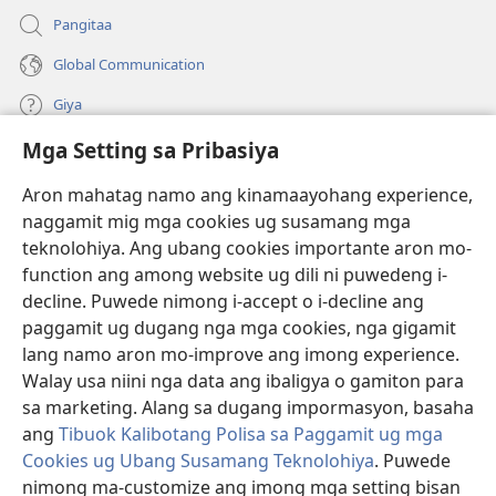
Pangitaa
Global Communication
Giya
Mga Setting sa Pribasiya
Donasyon
(mo-
open
Aron mahatag namo ang kinamaayohang experience,
ug
naggamit mig mga cookies ug susamang mga
Watchtower ONLINE NGA LIBRARYA
(mo-
bag-
teknolohiya. Ang ubang cookies importante aron mo-
open
ong
®
JW Hub
function ang among website ug dili ni puwedeng i-
ug
window)
(mo-
bag-
decline. Puwede nimong i-accept o i-decline ang
open
ong
®
JW Library
ug
paggamit ug dugang nga mga cookies, nga gigamit
window)
bag-
lang namo aron mo-improve ang imong experience.
ong
Watchtower Library
Walay usa niini nga data ang ibaligya o gamiton para
window)
sa marketing. Alang sa dugang impormasyon, basaha
ang
Tibuok Kalibotang Polisa sa Paggamit ug mga
Cookies ug Ubang Susamang Teknolohiya
. Puwede
nimong ma-customize ang imong mga setting bisan
Copyright
© 2026 Watch Tower Bible and Tract Society of Pennsylvania.