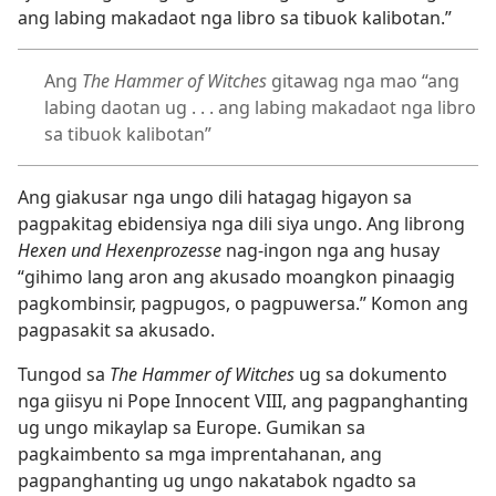
ang labing makadaot nga libro sa tibuok kalibotan.”
Ang
The Hammer of Witches
gitawag nga mao “ang
labing daotan ug . . . ang labing makadaot nga libro
sa tibuok kalibotan”
Ang giakusar nga ungo dili hatagag higayon sa
pagpakitag ebidensiya nga dili siya ungo. Ang librong
Hexen und Hexenprozesse
nag-ingon nga ang husay
“gihimo lang aron ang akusado moangkon pinaagig
pagkombinsir, pagpugos, o pagpuwersa.” Komon ang
pagpasakit sa akusado.
Tungod sa
The Hammer of Witches
ug sa dokumento
nga giisyu ni Pope Innocent VIII, ang pagpanghanting
ug ungo mikaylap sa Europe. Gumikan sa
pagkaimbento sa mga imprentahanan, ang
pagpanghanting ug ungo nakatabok ngadto sa