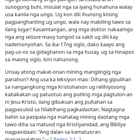
sunogong buhi, misulat nga sa iyang hunahuna walay
usa kanila nga ungo. Ug kon dili ihunong kining
pagpanghanting ug ungo, wala nay mabiling tawo sa
ilang lugar! Kasamtangan, ang mga doktor nakaamgo
nga ang
seizure
maoy tungod sa sakit ug dili kay
nademonyohan. Sa ika-17ng siglo, dako kaayo ang
pag-us-os sa gidaghanon sa mga husay, ug sa hinapos
sa maong siglo, kini nahunong.
Unsay atong makat-onan niining mangilngig nga
panahon? Ang usa ka leksiyon mao: Dihang gipulihan
sa nangangkong mga Kristohanon ug relihiyosong
kabakakan ug patuotuo ang putling mga pagtulon-an
ni Jesu-Kristo, ilang gibuksan ang pultahan sa
pagpasulod sa hilabihang pagkadaotan. Nagtagna
bahin sa pasipala nga mahatag niining daotang mga
tawo diha sa matuod nga Kristiyanidad, ang Bibliya
nagpasidaan: “Ang dalan sa kamatuoran
mapasipalahan.”—
2 Pedro 2:1, 2
.