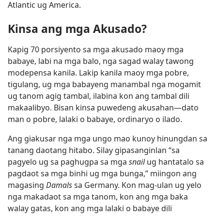
Atlantic ug America.
Kinsa ang mga Akusado?
Kapig 70 porsiyento sa mga akusado maoy mga
babaye, labi na mga balo, nga sagad walay tawong
modepensa kanila. Lakip kanila maoy mga pobre,
tigulang, ug mga babayeng manambal nga mogamit
ug tanom agig tambal, ilabina kon ang tambal dili
makaalibyo. Bisan kinsa puwedeng akusahan—dato
man o pobre, lalaki o babaye, ordinaryo o ilado.
Ang giakusar nga mga ungo mao kunoy hinungdan sa
tanang daotang hitabo. Silay gipasanginlan “sa
pagyelo ug sa paghugpa sa mga
snail
ug hantatalo sa
pagdaot sa mga binhi ug mga bunga,” miingon ang
magasing
Damals
sa Germany. Kon mag-ulan ug yelo
nga makadaot sa mga tanom, kon ang mga baka
walay gatas, kon ang mga lalaki o babaye dili