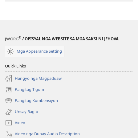
PAGMATA!
Tensiyon
—
Mga
Paagi
®
JW.ORG
/ OPISYAL NGA WEBSITE SA MGA SAKSI NI JEHOVA
sa
Pagdumala
Mga Appearance Setting
Niini
Quick Links
Hangyo nga Magpaduaw
Pangitag Tigom
(mo-
open
Pangitag Kombensiyon
(mo-
ug
open
bag-
Unsay Bag-o
ug
ong
bag-
window)
Video
ong
window)
Video nga Dunay Audio Description