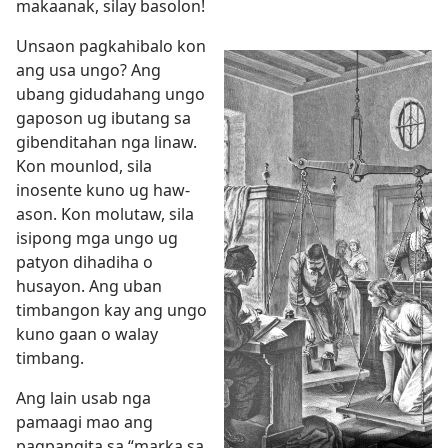
makaanak, silay basolon!
Unsaon pagkahibalo kon
ang usa ungo? Ang
ubang gidudahang ungo
gaposon ug ibutang sa
gibenditahan nga linaw.
Kon mounlod, sila
inosente kuno ug haw-
ason. Kon molutaw, sila
isipong mga ungo ug
patyon dihadiha o
husayon. Ang uban
timbangon kay ang ungo
kuno gaan o walay
timbang.
Ang lain usab nga
pamaagi mao ang
pagpangita sa “marka sa