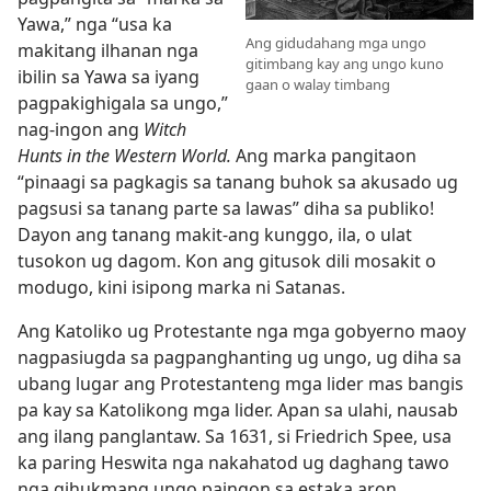
Yawa,” nga “usa ka
Ang gidudahang mga ungo
makitang ilhanan nga
gitimbang kay ang ungo kuno
ibilin sa Yawa sa iyang
gaan o walay timbang
pagpakighigala sa ungo,”
nag-ingon ang
Witch
Hunts in the Western World.
Ang marka pangitaon
“pinaagi sa pagkagis sa tanang buhok sa akusado ug
pagsusi sa tanang parte sa lawas” diha sa publiko!
Dayon ang tanang makit-ang kunggo, ila, o ulat
tusokon ug dagom. Kon ang gitusok dili mosakit o
modugo, kini isipong marka ni Satanas.
Ang Katoliko ug Protestante nga mga gobyerno maoy
nagpasiugda sa pagpanghanting ug ungo, ug diha sa
ubang lugar ang Protestanteng mga lider mas bangis
pa kay sa Katolikong mga lider. Apan sa ulahi, nausab
ang ilang panglantaw. Sa 1631, si Friedrich Spee, usa
ka paring Heswita nga nakahatod ug daghang tawo
nga gihukmang ungo paingon sa estaka aron