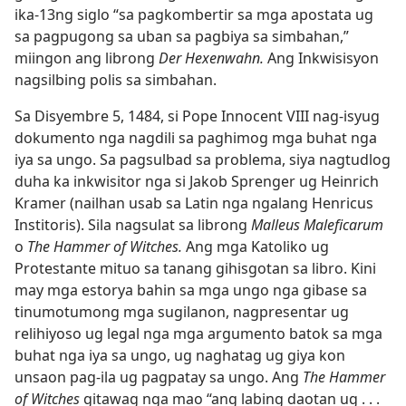
ika-13ng siglo “sa pagkombertir sa mga apostata ug
sa pagpugong sa uban sa pagbiya sa simbahan,”
miingon ang librong
Der Hexenwahn.
Ang Inkwisisyon
nagsilbing polis sa simbahan.
Sa Disyembre 5, 1484, si Pope Innocent VIII nag-isyug
dokumento nga nagdili sa paghimog mga buhat nga
iya sa ungo. Sa pagsulbad sa problema, siya nagtudlog
duha ka inkwisitor nga si Jakob Sprenger ug Heinrich
Kramer (nailhan usab sa Latin nga ngalang Henricus
Institoris). Sila nagsulat sa librong
Malleus Maleficarum
o
The Hammer of Witches.
Ang mga Katoliko ug
Protestante mituo sa tanang gihisgotan sa libro. Kini
may mga estorya bahin sa mga ungo nga gibase sa
tinumotumong mga sugilanon, nagpresentar ug
relihiyoso ug legal nga mga argumento batok sa mga
buhat nga iya sa ungo, ug naghatag ug giya kon
unsaon pag-ila ug pagpatay sa ungo. Ang
The Hammer
of Witches
gitawag nga mao “ang labing daotan ug . . .