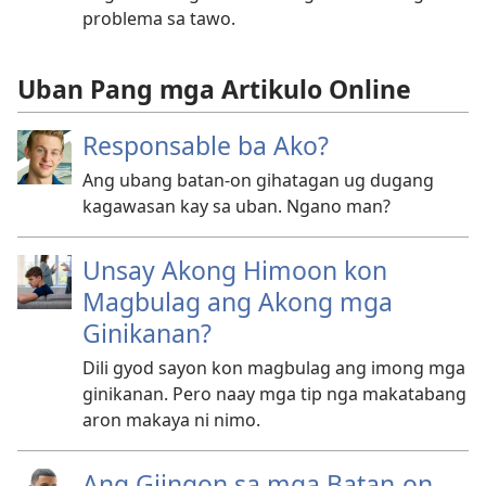
problema sa tawo.
Uban Pang mga Artikulo Online
Responsable ba Ako?
Ang ubang batan-on gihatagan ug dugang
kagawasan kay sa uban. Ngano man?
Unsay Akong Himoon kon
Magbulag ang Akong mga
Ginikanan?
Dili gyod sayon kon magbulag ang imong mga
ginikanan. Pero naay mga tip nga makatabang
aron makaya ni nimo.
Ang Giingon sa mga Batan-on