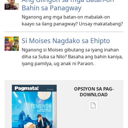
Bahin sa Panagway
Nganong ang mga batan-on mabalak-on
kaayo sa ilang panagway? Unsay makatabang?
Si Moises Nagdako sa Ehipto
Nganong si Moises gibutang sa iyang inahan
diha sa Suba sa Nilo? Basaha ang bahin kaniya,
iyang pamilya, ug anak ni Paraon.
OPSIYON SA PAG-
DOWNLOAD
Opsiyon
sa
pag-