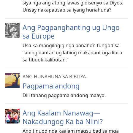
siya nga ang atong lawas gidisenyo sa Diyos.
Unsay nakapausab sa iyang hunahuna?
Ang Pagpanghanting ug Ungo
sa Europe
Usa ka mangilngig nga panahon tungod sa
‘labing daotan ug labing makadaot nga libro
sa tibuok kalibotan.’
ANG HUNAHUNA SA BIBLIYA
Pagpamalandong
Dili tanang pagpamalandong maayo.
Ang Kaalam Nanawag—
Nakadungog Ka ba Niini?
Ang tinuod nga kaalam magsulbad sa mga