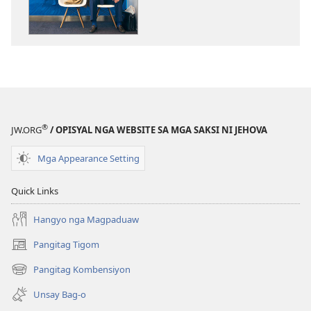
download
sa
publikasyon
PAGMATA!
Tensiyon
—
Mga
Paagi
®
JW.ORG
/ OPISYAL NGA WEBSITE SA MGA SAKSI NI JEHOVA
sa
Pagdumala
Mga Appearance Setting
Niini
Quick Links
Hangyo nga Magpaduaw
Pangitag Tigom
(mo-
open
Pangitag Kombensiyon
(mo-
ug
open
bag-
Unsay Bag-o
ug
ong