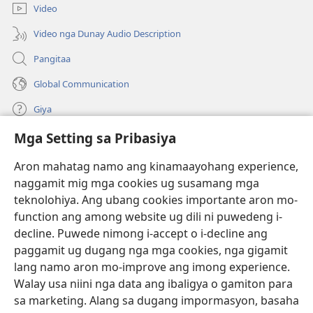
bag-
window)
Video
ong
window)
Video nga Dunay Audio Description
Pangitaa
Global Communication
Giya
Mga Setting sa Pribasiya
Donasyon
(mo-
open
Aron mahatag namo ang kinamaayohang experience,
ug
naggamit mig mga cookies ug susamang mga
Watchtower ONLINE NGA LIBRARYA
(mo-
bag-
teknolohiya. Ang ubang cookies importante aron mo-
open
ong
®
JW Hub
function ang among website ug dili ni puwedeng i-
ug
window)
(mo-
bag-
decline. Puwede nimong i-accept o i-decline ang
open
ong
®
JW Library
ug
paggamit ug dugang nga mga cookies, nga gigamit
window)
bag-
lang namo aron mo-improve ang imong experience.
ong
Watchtower Library
Walay usa niini nga data ang ibaligya o gamiton para
window)
sa marketing. Alang sa dugang impormasyon, basaha