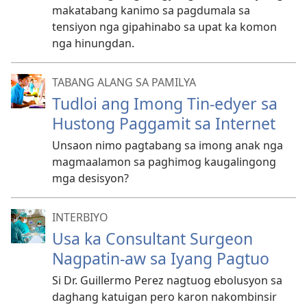
makatabang kanimo sa pagdumala sa
tensiyon nga gipahinabo sa upat ka komon
nga hinungdan.
TABANG ALANG SA PAMILYA
Tudloi ang Imong Tin-edyer sa
Hustong Paggamit sa Internet
Unsaon nimo pagtabang sa imong anak nga
magmaalamon sa paghimog kaugalingong
mga desisyon?
INTERBIYO
Usa ka Consultant Surgeon
Nagpatin-aw sa Iyang Pagtuo
Si Dr. Guillermo Perez nagtuog ebolusyon sa
daghang katuigan pero karon nakombinsir