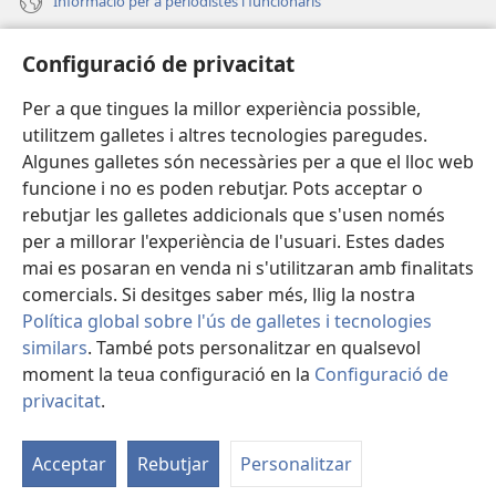
Informació per a periodistes i funcionaris
Ajuda
Configuració de privacitat
Donacions
Per a que tingues la millor experiència possible,
(obri
en
utilitzem galletes i altres tecnologies paregudes.
una
BIBLIOTECA EN LÍNIA Watchtower™
Algunes galletes són necessàries per a que el lloc web
(obri
finestra
funcione i no es poden rebutjar. Pots acceptar o
en
nova)
®
JW Hub
una
rebutjar les galletes addicionals que s'usen només
(obri
finestra
per a millorar l'experiència de l'usuari. Estes dades
en
nova)
®
JW Library
una
mai es posaran en venda ni s'utilitzaran amb finalitats
finestra
comercials. Si desitges saber més, llig la nostra
nova)
Política global sobre l'ús de galletes i tecnologies
similars
. També pots personalitzar en qualsevol
Copyright
© 2026 Watch Tower Bible and Tract Society of Pennsylvania.
moment la teua configuració en la
Configuració de
CONDICIONS D'ÚS
|
POLÍTICA DE PRIVACITAT
|
CONFIGURACIÓ DE
privacitat
.
M
PRIVACITAT
la
Acceptar
Rebutjar
Personalitzar
ta
d