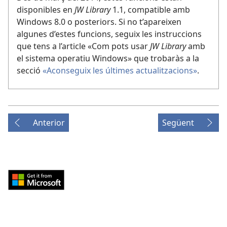
disponibles en
JW Library
1.1, compatible amb
Windows 8.0 o posteriors. Si no t’apareixen
algunes d’estes funcions, seguix les instruccions
que tens a l’article «Com pots usar
JW Library
amb
el sistema operatiu Windows» que trobaràs a la
secció
«Aconseguix les últimes actualitzacions»
.
Anterior
Següent
Download
from
Windows
Store
(obri