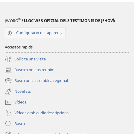
en
una
®
finestra
JW.ORG
/ LLOC WEB OFICIAL DELS TESTIMONIS DE JEHOVÀ
nova)
Configuració de l'aparença
Accessos ràpids
Soŀlicita una visita
Busca a on ens reunim
(obri
en
Busca una assemblea regional
(obri
una
en
finestra
Novetats
una
nova)
finestra
Vídeos
nova)
Vídeos amb audiodescripcions
Busca