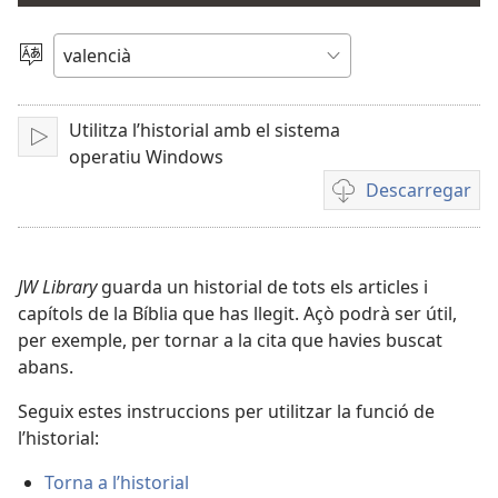
el
Canviar
d'idioma
vídeo
Utilitza l’historial amb el sistema
Reproduir
operatiu Windows
Descarregar
Opcions
de
baixada
de
JW Library
guarda un historial de tots els articles i
vídeo
capítols de la Bíblia que has llegit. Açò podrà ser útil,
per exemple, per tornar a la cita que havies buscat
abans.
Seguix estes instruccions per utilitzar la funció de
l’historial:
Torna a l’historial