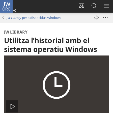
JW.ORG
Iniciar
sessió
Canviar
Busca
ME
(obri
l'idioma
a
JW Library
per a dispositius Windows
en
JW.ORG
una
JW LIBRARY
finestra
Utilitza l’historial amb el
nova)
sistema operatiu Windows
Reproduir