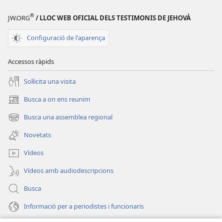
en
®
una
JW.ORG
/ LLOC WEB OFICIAL DELS TESTIMONIS DE JEHOVÀ
finestra
Configuració de l'aparença
nova)
Accessos ràpids
Soŀlicita una visita
Busca a on ens reunim
(obri
en
Busca una assemblea regional
(obri
una
en
finestra
Novetats
una
nova)
finestra
Vídeos
nova)
Vídeos amb audiodescripcions
Busca
Informació per a periodistes i funcionaris