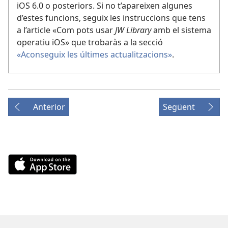
iOS 6.0 o posteriors. Si no t’apareixen algunes
d’estes funcions, seguix les instruccions que tens
a l’article «Com pots usar
JW Library
amb el sistema
operatiu iOS» que trobaràs a la secció
«Aconseguix les últimes actualitzacions»
.
Anterior
Següent
Download
on
the
App
Store
(obri