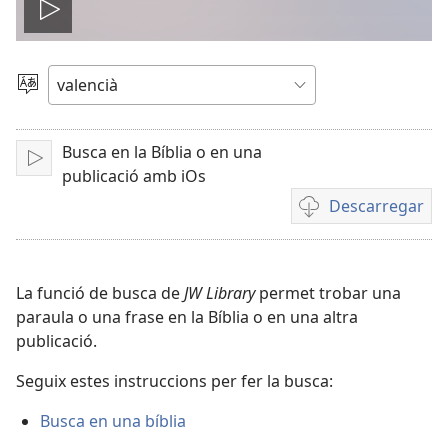
Reproduir
el
Canviar
d'idioma
vídeo
Busca en la Bíblia o en una
Reproduir
publicació amb iOs
Descarregar
Opcions
de
baixada
de
La funció de busca de
JW Library
permet trobar una
vídeo
paraula o una frase en la Bíblia o en una altra
publicació.
Seguix estes instruccions per fer la busca:
Busca en una bíblia