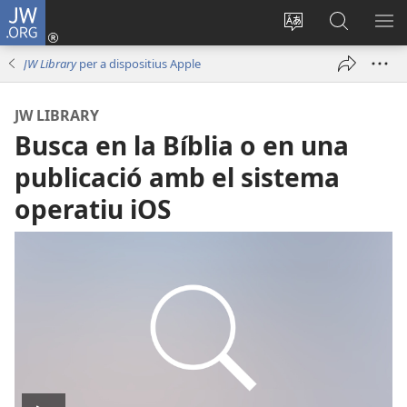
JW.ORG
Iniciar
sessió
Canviar
Busca
ME
(obri
l'idioma
a
JW Library
per a dispositius Apple
en
JW.ORG
una
JW LIBRARY
finestra
Busca en la Bíblia o en una
nova)
publicació amb el sistema
operatiu iOS