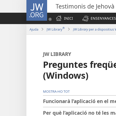
JW.ORG
Testimonis de Jehovà
INICI
ENSENYANCES
®
Ajuda
JW Library
JW Library
per a dispositius
JW LIBRARY
Preguntes freqü
(Windows)
MOSTRA-HO TOT
Funcionarà l’aplicació en el m
Per què l’aplicació no té les 