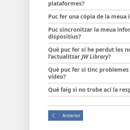
plataformes?
Puc fer una còpia de la meua 
Puc sincronitzar la meua info
dispositius?
Què puc fer si he perdut les no
l’actualitzar
JW Library
?
Què puc fer si tinc problemes
vídeo?
Què faig si no trobe ací la re
Anterior