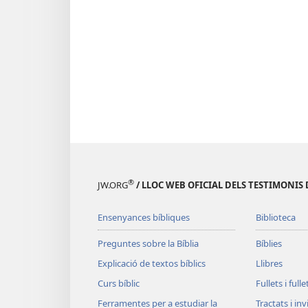
®
JW.ORG
/ LLOC WEB OFICIAL DELS TESTIMONIS 
Ensenyances bíbliques
Biblioteca
Preguntes sobre la Bíblia
Bíblies
Explicació de textos bíblics
Llibres
Curs bíblic
Fullets i full
Ferramentes per a estudiar la
Tractats i in