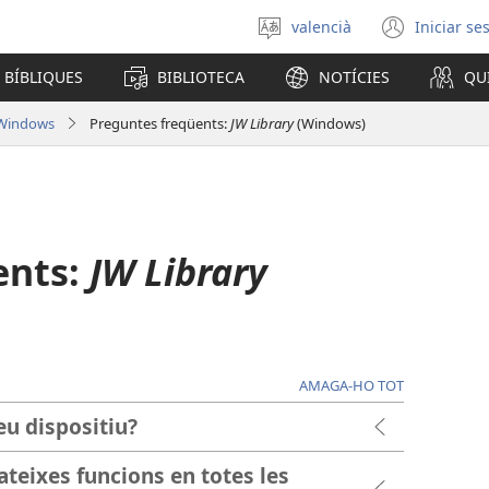
valencià
Iniciar se
Seleccionar
(obri
un
en
 BÍBLIQUES
BIBLIOTECA
NOTÍCIES
QU
idioma
una
finest
 Windows
Preguntes freqüents:
JW Library
(Windows)
nova)
ents:
JW Library
AMAGA-HO TOT
eu dispositiu?
mateixes funcions en totes les