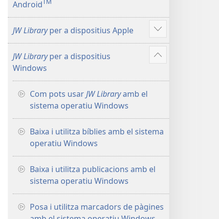
TM
Android
més
JW Library
per a dispositius Apple
Vore'n
més
JW Library
per a dispositius
Vore'n
Windows
més
Com pots usar
JW Library
amb el
sistema operatiu Windows
Baixa i utilitza bíblies amb el sistema
operatiu Windows
Baixa i utilitza publicacions amb el
sistema operatiu Windows
Posa i utilitza marcadors de pàgines
amb el sistema operatiu Windows