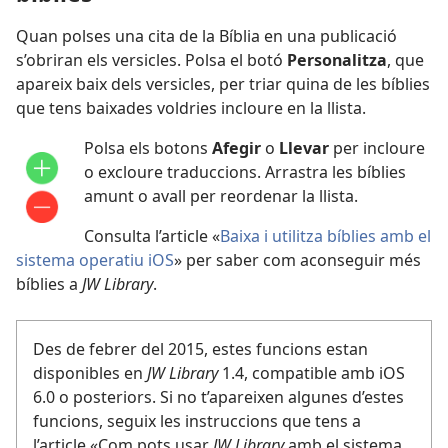
Quan polses una cita de la Bíblia en una publicació
s’obriran els versicles. Polsa el botó
Personalitza
, que
apareix baix dels versicles, per triar quina de les bíblies
que tens baixades voldries incloure en la llista.
Polsa els botons
Afegir
o
Llevar
per incloure
o excloure traduccions. Arrastra les bíblies
amunt o avall per reordenar la llista.
Consulta l’article «
Baixa i utilitza bíblies amb el
sistema operatiu iOS
» per saber com aconseguir més
bíblies a
JW Library
.
Des de febrer del 2015, estes funcions estan
disponibles en
JW Library
1.4, compatible amb iOS
6.0 o posteriors. Si no t’apareixen algunes d’estes
funcions, seguix les instruccions que tens a
l’article «Com pots usar
JW Library
amb el sistema