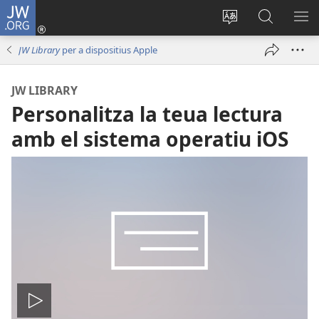
JW.ORG
Iniciar
sessió
Canviar
Busca
ME
(obri
l'idioma
a
JW Library
per a dispositius Apple
en
JW.ORG
una
JW LIBRARY
finestra
Personalitza la teua lectura
nova)
amb el sistema operatiu iOS
Reproduir