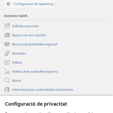
Configuració de l'aparença
nova)
Accessos ràpids
Soŀlicita una visita
Busca a on ens reunim
(obri
en
Busca una assemblea regional
(obri
una
en
finestra
Novetats
una
nova)
finestra
Vídeos
nova)
Vídeos amb audiodescripcions
Busca
Informació per a periodistes i funcionaris
Ajuda
Configuració de privacitat
Donacions