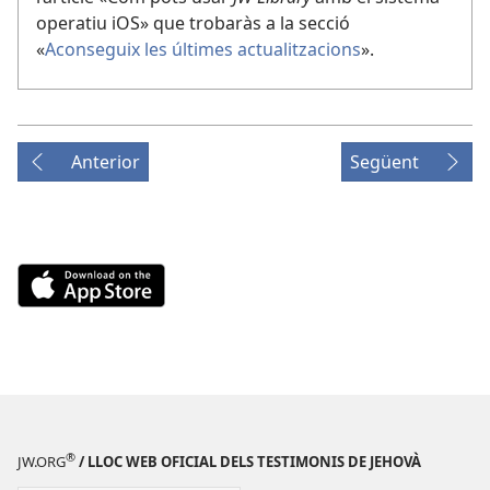
operatiu iOS» que trobaràs a la secció
«
Aconseguix les últimes actualitzacions
».
Anterior
Següent
Download
on
the
App
Store
(obri
en
®
una
JW.ORG
/ LLOC WEB OFICIAL DELS TESTIMONIS DE JEHOVÀ
finestra