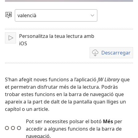
el
Canviar
d'idioma
vídeo
Personalitza la teua lectura amb
Reproduir
iOS
Descarregar
Opcions
de
baixada
de
S’han afegit noves funcions a l’aplicació
JW Library
que
vídeo
et permetran disfrutar més de la lectura. Podràs
trobar estes funcions en la barra de navegació que
apareix a la part de dalt de la pantalla quan lliges un
capítol o un article.
Pot ser necessites polsar el botó
Més
per
accedir a algunes funcions de la barra de
navegació.