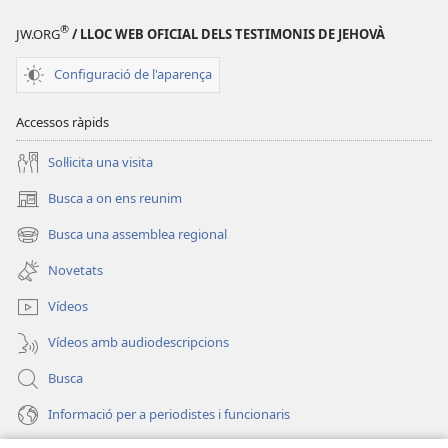
en
®
una
JW.ORG
/ LLOC WEB OFICIAL DELS TESTIMONIS DE JEHOVÀ
finestra
Configuració de l'aparença
nova)
Accessos ràpids
Soŀlicita una visita
Busca a on ens reunim
(obri
en
Busca una assemblea regional
(obri
una
en
finestra
Novetats
una
nova)
finestra
Vídeos
nova)
Vídeos amb audiodescripcions
Busca
Informació per a periodistes i funcionaris