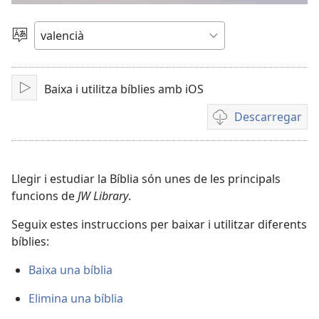
el
Canviar
d'idioma
vídeo
Baixa i utilitza bíblies amb iOS
Reproduir
Descarregar
Opcions
de
baixada
de
Llegir i estudiar la Bíblia són unes de les principals
vídeo
funcions de
JW Library
.
Seguix estes instruccions per baixar i utilitzar diferents
bíblies:
Baixa una bíblia
Elimina una bíblia