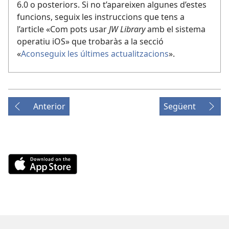
6.0 o posteriors. Si no t’apareixen algunes d’estes
funcions, seguix les instruccions que tens a
l’article «Com pots usar
JW Library
amb el sistema
operatiu iOS» que trobaràs a la secció
«
Aconseguix les últimes actualitzacions
».
Anterior
Següent
Download
on
the
App
Store
(obri