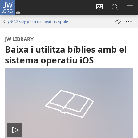
JW.ORG
Iniciar
sessió
Canviar
Busca
ME
(obri
l'idioma
a
JW Library
per a dispositius Apple
en
JW.ORG
una
JW LIBRARY
finestra
Baixa i utilitza bíblies amb el
nova)
sistema operatiu iOS
Reproduir