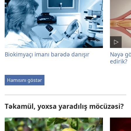
Biokimyaçı imanı barədə danışır
Nəyə gö
edirik?
Hamısını göstər
Təkamül, yoxsa yaradılış möcüzəsi?