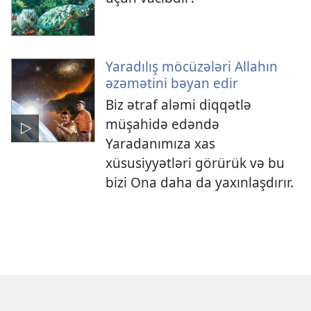
Yaradılış möcüzələri Allahın
əzəmətini bəyan edir
Biz ətraf aləmi diqqətlə
müşahidə edəndə
Yaradanımıza xas
xüsusiyyətləri görürük və bu
bizi Ona daha da yaxınlaşdırır.