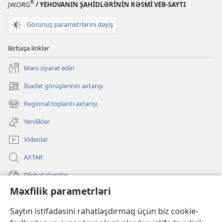
®
JW.ORG
/ YEHOVANIN ŞAHİDLƏRİNİN RƏSMİ VEB-SAYTI
Görünüş parametrlərini dəyiş
Birbaşa linklər
Məni ziyarət edin
İbadət görüşlərinin axtarışı
(yeni
pəncərə
Regional toplantı axtarışı
(yeni
açılır)
pəncərə
Yeniliklər
açılır)
Videolar
AXTAR
Qlobal əlaqələr
Məxfilik parametrləri
KÖMƏK
Saytın istifadəsini rahatlaşdırmaq üçün biz cookie-
İanələr