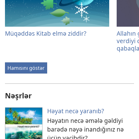
Müqəddəs Kitab elmə ziddir?
Allahın 
verdiyi
qabaqla
Hamısını göstər
Nəşrlər
Həyat necə yaranıb?
Həyatın necə əmələ gəldiyi
barədə nəyə inandığınız nə
üçün vacibdir?