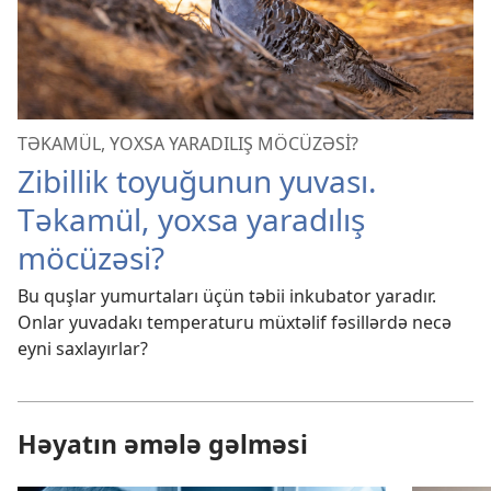
TƏKAMÜL, YOXSA YARADILIŞ MÖCÜZƏSİ?
Zibillik toyuğunun yuvası.
Təkamül, yoxsa yaradılış
möcüzəsi?
Bu quşlar yumurtaları üçün təbii inkubator yaradır.
Onlar yuvadakı temperaturu müxtəlif fəsillərdə necə
eyni saxlayırlar?
Həyatın əmələ gəlməsi