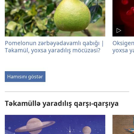
Pomelonun zərbəyədavamlı qabığı |
Oksigen
Təkamül, yoxsa yaradılış möcüzəsi?
yoxsa y
Hamısını göstər
Təkamüllə yaradılış qarşı-qarşıya