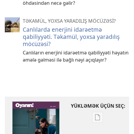
öhdəsindən necə gəlir?
TƏKAMÜL, YOXSA YARADILIŞ MÖCÜZƏSİ?
Canlılarda enerjini idarəetmə
qabiliyyəti. Təkamül, yoxsa yaradılış
möcüzəsi?
Canlıların enerjini idarəetmə qabiliyyəti həyatın
əmələ gəlməsi ilə bağlı nəyi açıqlayır?
YÜKLƏMƏK ÜÇÜN SEÇ:
Nəşrləri
yükləmək