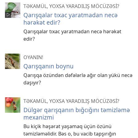
TƏKAMÜL, YOXSA YARADILIŞ MÖCÜZƏSİ?
Qarışqalar tıxac yaratmadan necə
hərəkət edir?
Qarışqalar tıxac yaratmadan necə hərəkət
edir?
OYANIN!
Qarışqanın boynu
Qarışqa özündən dəfələrlə ağır olan yükü necə
daşıyır?
TƏKAMÜL, YOXSA YARADILIŞ MÖCÜZƏSİ?
Dülgər qarışqanın bığcığını təmizləmə
mexanizmi
Bu kiçik həşərat yaşamaq üçün özünü
təmizləməlidir. Bəs o, bu vacib tapşırığın