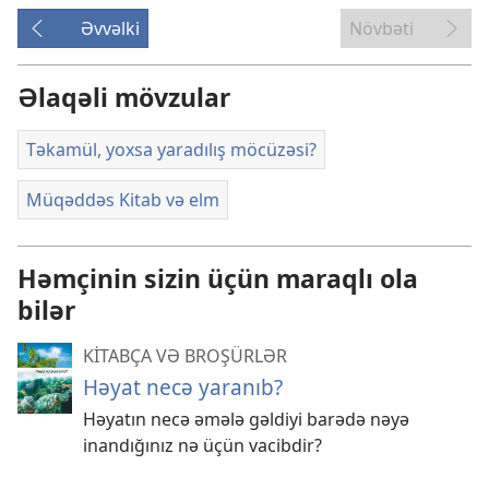
Əvvəlki
Növbəti
Əlaqəli mövzular
Təkamül, yoxsa yaradılış möcüzəsi?
Müqəddəs Kitab və elm
Həmçinin sizin üçün maraqlı ola
bilər
KİTABÇA VƏ BROŞÜRLƏR
Həyat necə yaranıb?
Həyatın necə əmələ gəldiyi barədə nəyə
inandığınız nə üçün vacibdir?