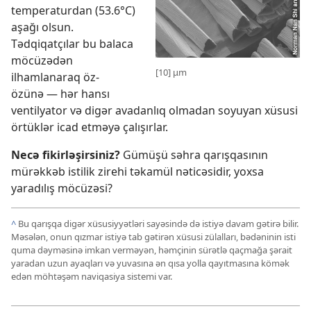
temperaturdan (53.6°C)
aşağı olsun.
Tədqiqatçılar bu balaca
möcüzədən
[10] μm
ilhamlanaraq öz-
özünə — hər hansı
ventilyator və digər avadanlıq olmadan soyuyan xüsusi
örtüklər icad etməyə çalışırlar.
Necə fikirləşirsiniz?
Gümüşü səhra qarışqasının
mürəkkəb istilik zirehi təkamül nəticəsidir, yoxsa
yaradılış möcüzəsi?
^
Bu qarışqa digər xüsusiyyətləri sayəsində də istiyə davam gətirə bilir.
Məsələn, onun qızmar istiyə tab gətirən xüsusi zülalları, bədəninin isti
quma dəyməsinə imkan verməyən, həmçinin sürətlə qaçmağa şərait
yaradan uzun ayaqları və yuvasına ən qısa yolla qayıtmasına kömək
edən möhtəşəm naviqasiya sistemi var.