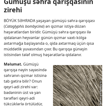
Gümüşü səhra qarışqasının
zirehi
BÖYÜK SƏHRADA yaşayan gümüşü səhra qarışqası
(
Cataglyphis bombycina
) ən qızmar istiyə dözən
həşəratlardan biridir. Gümüşü səhra qarışqası ilə
qidalanan heyvanlar günün qızmar vaxtı kölgə
axtarmağa başlayanda o, qida axtarmaq üçün qısa
müddətlik yuvasından çıxır. Bu qarışqa günəşin
istisindən tələf olmuş həşəratlarla qidalanır.
Məlumat.
Gümüşü
qarışqa nəyin sayəsində
səhranın qızmar istisinə
tab gətirə bilir? Onun
qeyri-adi zirehi var:
bədəninin üst və yan
tərəfləri qeyri-adi
tükcüklərlə örtülüdür,