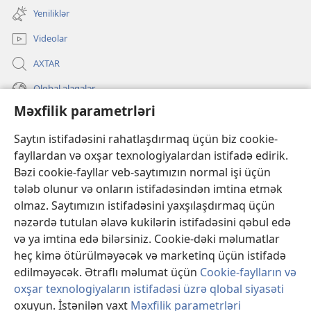
pəncərə
Yeniliklər
açılır)
Videolar
AXTAR
Qlobal əlaqələr
Məxfilik parametrləri
KÖMƏK
Saytın istifadəsini rahatlaşdırmaq üçün biz cookie-
İanələr
fayllardan və oxşar texnologiyalardan istifadə edirik.
(yeni
pəncərə
Bəzi cookie-fayllar veb-saytımızın normal işi üçün
açılır)
Gözətçi qülləsinin ONLAYN KİTABXANASI™
tələb olunur və onların istifadəsindən imtina etmək
(yeni
olmaz. Saytımızın istifadəsini yaxşılaşdırmaq üçün
pəncərə
®
JW Hub
açılır)
nəzərdə tutulan əlavə kukilərin istifadəsini qəbul edə
(yeni
və ya imtina edə bilərsiniz. Cookie-dəki məlumatlar
pəncərə
®
«JW Library»
açılır)
heç kimə ötürülməyəcək və marketinq üçün istifadə
edilməyəcək. Ətraflı məlumat üçün
Cookie-faylların və
oxşar texnologiyaların istifadəsi üzrə qlobal siyasəti
oxuyun. İstənilən vaxt
Məxfilik parametrləri