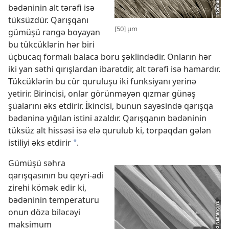
bədəninin alt tərəfi isə
tüksüzdür. Qarışqanı
[50] μm
gümüşü rəngə boyayan
bu tükcüklərin hər biri
üçbucaq formalı balaca boru şəklindədir. Onların hər
iki yan səthi qırışlardan ibarətdir, alt tərəfi isə hamardır.
Tükcüklərin bu cür quruluşu iki funksiyanı yerinə
yetirir. Birincisi, onlar görünməyən qızmar günəş
şüalarını əks etdirir. İkincisi, bunun sayəsində qarışqa
bədəninə yığılan istini azaldır. Qarışqanın bədəninin
tüksüz alt hissəsi isə elə qurulub ki, torpaqdan gələn
istiliyi əks etdirir
.
*
Gümüşü səhra
qarışqasının bu qeyri-adi
zirehi kömək edir ki,
bədəninin temperaturu
onun dözə biləcəyi
maksimum