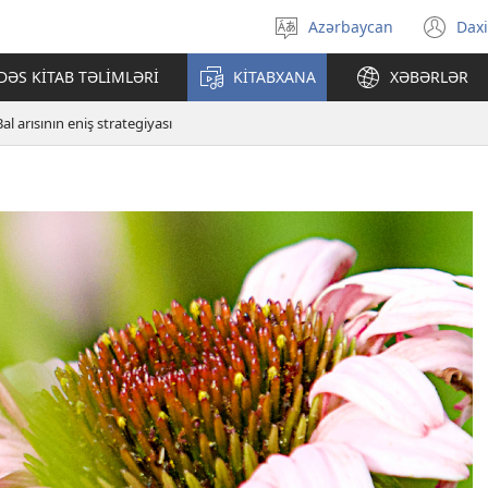
Azərbaycan
Daxi
Dili
(ye
seçin
pə
ƏS KİTAB TƏLİMLƏRİ
KİTABXANA
XƏBƏRLƏR
açı
Bal arısının eniş strategiyası