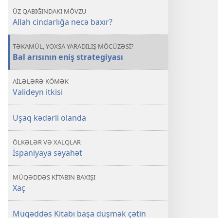
nə
ÜZ QABIĞINDAKI MÖVZU
durur?
Allah cindarlığa necə baxır?
TƏKAMÜL, YOXSA YARADILIŞ MÖCÜZƏSİ?
Bal arısının eniş strategiyası
AİLƏLƏRƏ KÖMƏK
Valideyn itkisi
Uşaq kədərli olanda
ÖLKƏLƏR VƏ XALQLAR
İspaniyaya səyahət
MÜQƏDDƏS KİTABIN BAXIŞI
Xaç
Müqəddəs Kitabı başa düşmək çətin