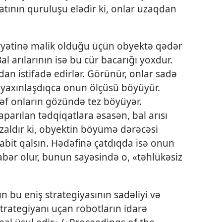
tının quruluşu elədir ki, onlar uzaqdan
yyətinə malik olduğu üçün obyektə qədər
al arılarının isə bu cür bacarığı yoxdur.
an istifadə edirlər. Görünür, onlar sadə
tə yaxınlaşdıqca onun ölçüsü böyüyür.
dəf onların gözündə tez böyüyər.
 aparılan tədqiqatlara əsasən, bal arısı
azaldır ki, obyektin böyümə dərəcəsi
bit qalsın. Hədəfinə çatdıqda isə onun
rabər olur, bunun sayəsində o, «təhlükəsiz
rın bu eniş strategiyasının sadəliyi və
 strategiyanı uçan robotların idarə