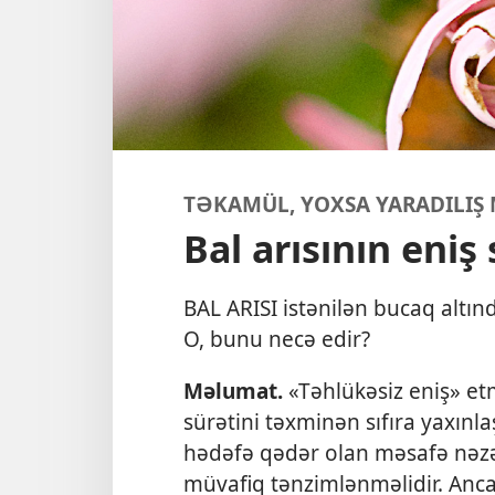
TƏKAMÜL, YOXSA YARADILIŞ
Bal arısının eniş
BAL ARISI istənilən bucaq altın
O, bunu necə edir?
Məlumat.
«Təhlükəsiz eniş» et
sürətini təxminən sıfıra yaxınl
hədəfə qədər olan məsafə nəzə
müvafiq tənzimlənməlidir. Anca