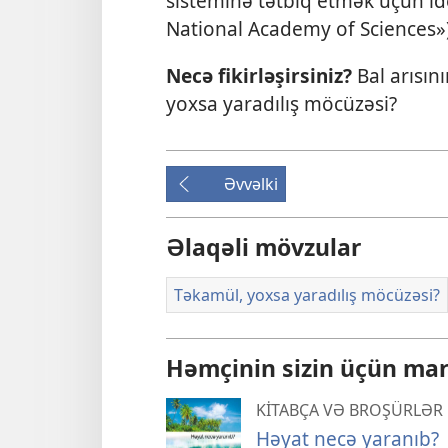
sisteminə tətbiq etmək üçün id
National Academy of Sciences»)
Necə fikirləşirsiniz?
Bal arısın
yoxsa yaradılış möcüzəsi?
Əvvəlki
Əlaqəli mövzular
Təkamül, yoxsa yaradılış möcüzəsi?
Həmçinin sizin üçün mara
KİTABÇA VƏ BROŞÜRLƏR
Həyat necə yaranıb?