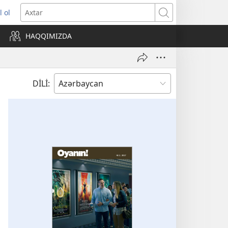
l ol
ni
Axtar
ncərə
HAQQIMIZDA
lır)
DİLİ: