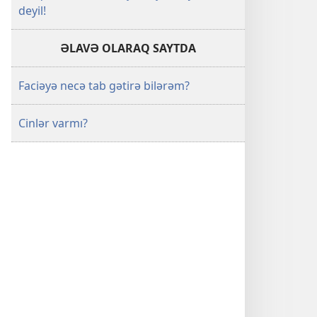
deyil!
ƏLAVƏ OLARAQ SAYTDA
Faciəyə necə tab gətirə bilərəm?
Cinlər varmı?