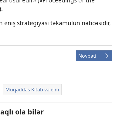
eal üsul edir» («Proceedings of the
.
ın eniş strategiyası təkamülün nəticəsidir,
Növbəti
Müqəddəs Kitab və elm
qlı ola bilər