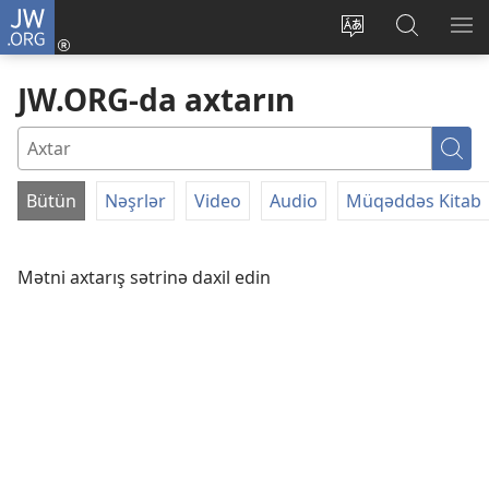
JW.ORG
Daxil
ol
Saytın
JW.ORG-
ME
(yeni
dilini
da
GÖ
JW.ORG-da axtarın
pəncərə
dəyiş
axtarın
açılır)
Axt
Bütün
Nəşrlər
Video
Audio
Müqəddəs Kitab
FİLTR
Mətni axtarış sətrinə daxil edin