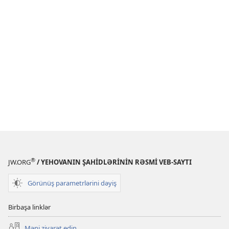
®
JW.ORG
/ YEHOVANIN ŞAHİDLƏRİNİN RƏSMİ VEB-SAYTI
Görünüş parametrlərini dəyiş
Birbaşa linklər
Məni ziyarət edin