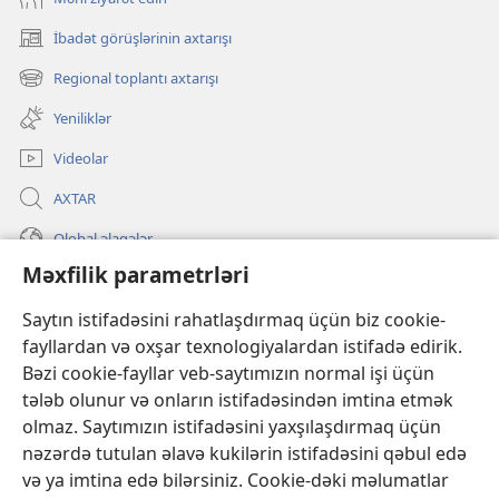
İbadət görüşlərinin axtarışı
(yeni
pəncərə
Regional toplantı axtarışı
(yeni
açılır)
pəncərə
Yeniliklər
açılır)
Videolar
AXTAR
Qlobal əlaqələr
Məxfilik parametrləri
KÖMƏK
Saytın istifadəsini rahatlaşdırmaq üçün biz cookie-
İanələr
(yeni
fayllardan və oxşar texnologiyalardan istifadə edirik.
pəncərə
Bəzi cookie-fayllar veb-saytımızın normal işi üçün
açılır)
Gözətçi qülləsinin ONLAYN KİTABXANASI™
tələb olunur və onların istifadəsindən imtina etmək
(yeni
olmaz. Saytımızın istifadəsini yaxşılaşdırmaq üçün
pəncərə
®
JW Hub
açılır)
nəzərdə tutulan əlavə kukilərin istifadəsini qəbul edə
(yeni
pəncərə
və ya imtina edə bilərsiniz. Cookie-dəki məlumatlar
®
«JW Library»
açılır)