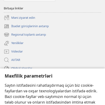
Birbaşa linklər
Məni ziyarət edin
İbadət görüşlərinin axtarışı
(yeni
pəncərə
Regional toplantı axtarışı
(yeni
açılır)
pəncərə
Yeniliklər
açılır)
Videolar
AXTAR
Qlobal əlaqələr
Məxfilik parametrləri
KÖMƏK
Saytın istifadəsini rahatlaşdırmaq üçün biz cookie-
İanələr
fayllardan və oxşar texnologiyalardan istifadə edirik.
(yeni
pəncərə
Bəzi cookie-fayllar veb-saytımızın normal işi üçün
açılır)
Gözətçi qülləsinin ONLAYN KİTABXANASI™
tələb olunur və onların istifadəsindən imtina etmək
(yeni