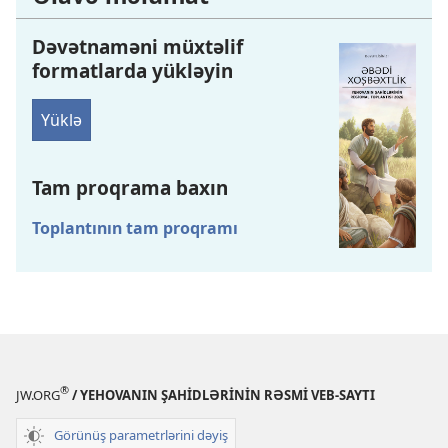
Dəvətnaməni müxtəlif
formatlarda yükləyin
Yüklə
Tam proqrama baxın
Toplantının tam proqramı
®
JW.ORG
/ YEHOVANIN ŞAHİDLƏRİNİN RƏSMİ VEB-SAYTI
Görünüş parametrlərini dəyiş