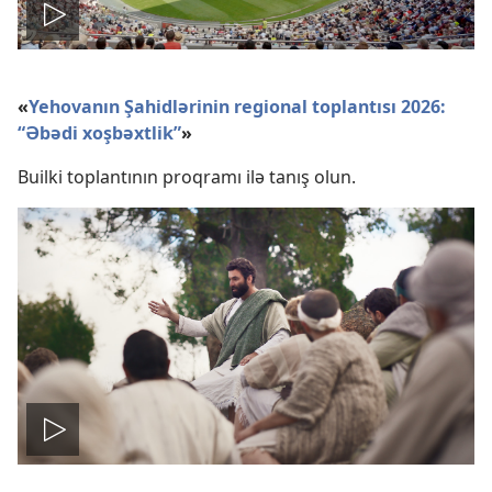
Nümayiş
«
Yehovanın Şahidlərinin regional toplantısı 2026:
“Əbədi xoşbəxtlik”
»
Builki toplantının proqramı ilə tanış olun.
Nümayiş