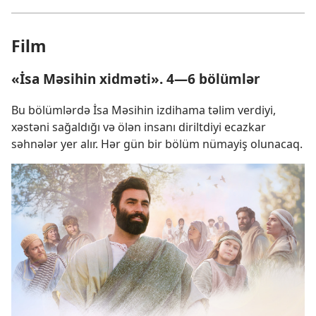
Film
«İsa Məsihin xidməti». 4—6 bölümlər
Bu bölümlərdə İsa Məsihin izdihama təlim verdiyi,
xəstəni sağaldığı və ölən insanı diriltdiyi ecazkar
səhnələr yer alır. Hər gün bir bölüm nümayiş olunacaq.