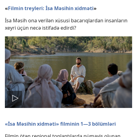
«
Filmin treyleri: İsa Məsihin xidməti
»
İsa Məsih ona verilən xüsusi bacarıqlardan insanların
xeyri üçün necə istifadə edirdi?
Nümayiş
«İsa Məsihin xidməti» filminin 1—3 bölümləri
Filmin ötən regional toplantılarda nümayiş olunan