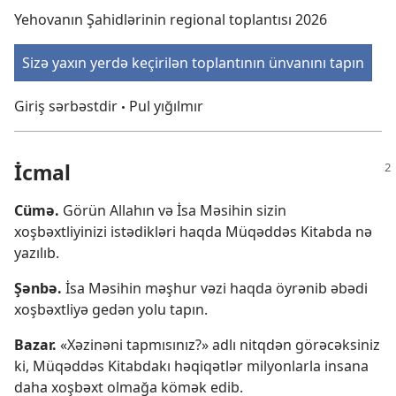
Yehovanın Şahidlərinin regional toplantısı 2026
Sizə yaxın yerdə keçirilən toplantının ünvanını tapın
Giriş sərbəstdir
Pul yığılmır
•
İcmal
Cümə.
Görün Allahın və İsa Məsihin sizin
xoşbəxtliyinizi istədikləri haqda Müqəddəs Kitabda nə
yazılıb.
Şənbə.
İsa Məsihin məşhur vəzi haqda öyrənib əbədi
xoşbəxtliyə gedən yolu tapın.
Bazar.
«Xəzinəni tapmısınız?» adlı nitqdən görəcəksiniz
ki, Müqəddəs Kitabdakı həqiqətlər milyonlarla insana
daha xoşbəxt olmağa kömək edib.