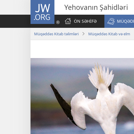
JW.ORG
Yehovanın Şahidləri
ÖN SƏHİFƏ
MÜQƏDD
Müqəddəs Kitab təlimləri
Müqəddəs Kitab və elm