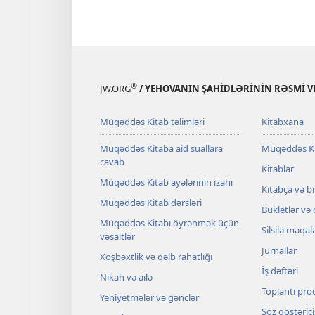
®
JW.ORG
/ YEHOVANIN ŞAHİDLƏRİNİN RƏSMİ VE
Müqəddəs Kitab təlimləri
Kitabxana
Müqəddəs Kitaba aid suallara
Müqəddəs K
cavab
Kitablar
Müqəddəs Kitab ayələrinin izahı
Kitabça və b
Müqəddəs Kitab dərsləri
Bukletlər və
Müqəddəs Kitabı öyrənmək üçün
Silsilə məqal
vəsaitlər
Jurnallar
Xoşbəxtlik və qəlb rahatlığı
İş dəftəri
Nikah və ailə
Toplantı pro
Yeniyetmələr və gənclər
Söz göstərici