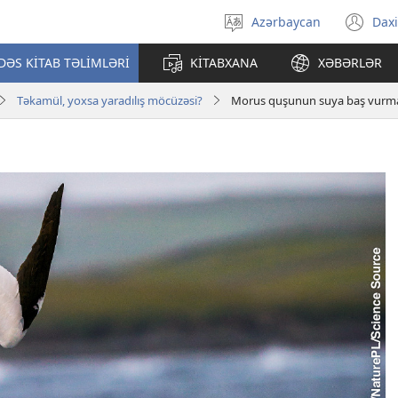
Azərbaycan
Daxi
Dili
(ye
seçin
pə
ƏS KİTAB TƏLİMLƏRİ
KİTABXANA
XƏBƏRLƏR
açı
Təkamül, yoxsa yaradılış möcüzəsi?
Morus quşunun suya baş vurm