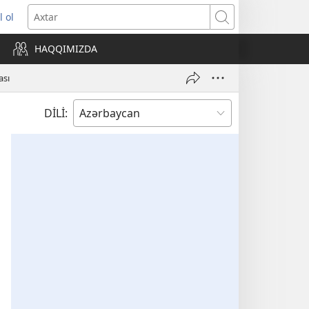
l ol
ni
Axtar
ncərə
HAQQIMIZDA
lır)
ası
DİLİ: