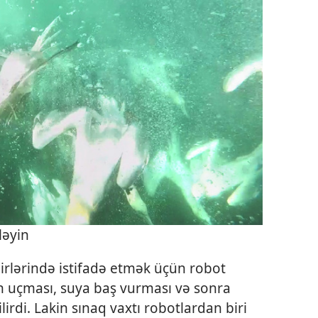
ləyin
birlərində istifadə etmək üçün robot
n uçması, suya baş vurması və sonra
rdi. Lakin sınaq vaxtı robotlardan biri