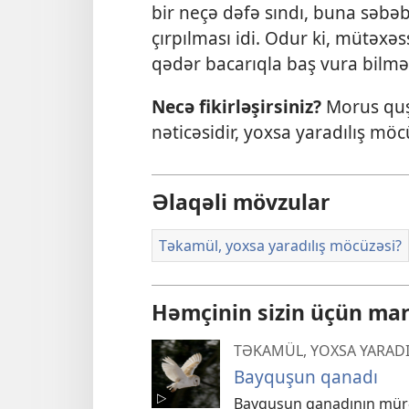
bir neçə dəfə sındı, buna səbəb
çırpılması idi. Odur ki, mütəxə
qədər bacarıqla baş vura bilmə
Necə fikirləşirsiniz?
Morus quş
nəticəsidir, yoxsa yaradılış möc
Əlaqəli mövzular
Təkamül, yoxsa yaradılış möcüzəsi?
Həmçinin sizin üçün mara
TƏKAMÜL, YOXSA YARAD
Bayquşun qanadı
Bayquşun qanadının mürə