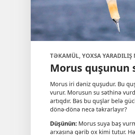
TƏKAMÜL, YOXSA YARADILIŞ
Morus quşunun s
Morus iri dəniz quşudur. Bu qu
vurur. Morusun su səthinə vur
artıqdır. Bəs bu quşlar belə g
dönə-dönə necə təkrarlayır?
Düşünün:
Morus suya baş vurm
arxasına gərib ox kimi tutur. 