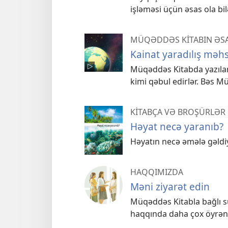
işləməsi üçün əsas ola bil
MÜQƏDDƏS KİTABIN ƏSA
Kainat yaradılış məh
Müqəddəs Kitabda yazılanl
kimi qəbul edirlər. Bəs M
KİTABÇA VƏ BROŞÜRLƏR
Həyat necə yaranıb?
Həyatın necə əmələ gəldiy
HAQQIMIZDA
Məni ziyarət edin
Müqəddəs Kitabla bağlı su
haqqında daha çox öyrən