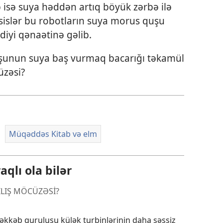
 isə suya həddən artıq böyük zərbə ilə
ssislər bu robotların suya morus quşu
diyi qənaətinə gəlib.
unun suya baş vurmaq bacarığı təkamül
üzəsi?
Müqəddəs Kitab və elm
qlı ola bilər
ILIŞ MÖCÜZƏSİ?
kkəb quruluşu külək turbinlərinin daha səssiz