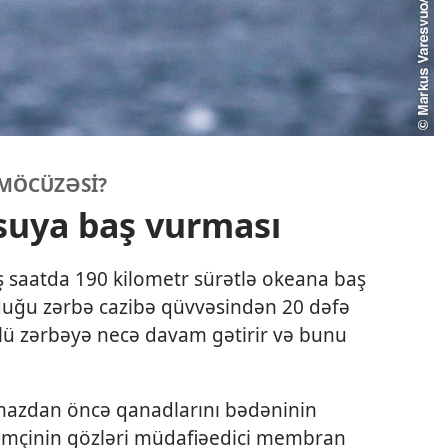
 MÖCÜZƏSİ?
uya baş vurması
ş saatda 190 kilometr sürətlə okeana baş
duğu zərbə cazibə qüvvəsindən 20 dəfə
üclü zərbəyə necə davam gətirir və bunu
azdan öncə qanadlarını bədəninin
Həmçinin gözləri müdafiəedici membran