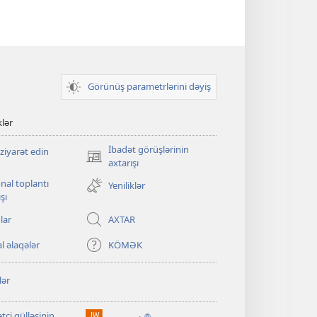
Görünüş parametrlərini dəyiş
klər
İbadət görüşlərinin
ziyarət edin
(yeni
axtarışı
pəncərə
nal toplantı
Yeniliklər
açılır)
şı
lar
AXTAR
l əlaqələr
KÖMƏK
lər
tçi qülləsinin
®