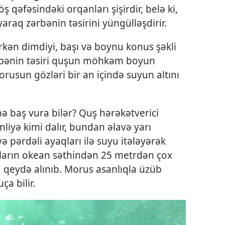
ş qəfəsindəki orqanları şişirdir, belə ki,
araq zərbənin təsirini yüngülləşdirir.
kən dimdiyi, başı və boynu konus şəkli
ərbənin təsiri quşun möhkəm boyun
orusun gözləri bir an içində suyun altını
 baş vura bilər? Quş hərəkətverici
liyə kimi dalır, bundan əlavə yarı
 pərdəli ayaqları ilə suyu itələyərək
sların okean səthindən 25 metrdən çox
a qeydə alınıb. Morus asanlıqla üzüb
ça bilir.