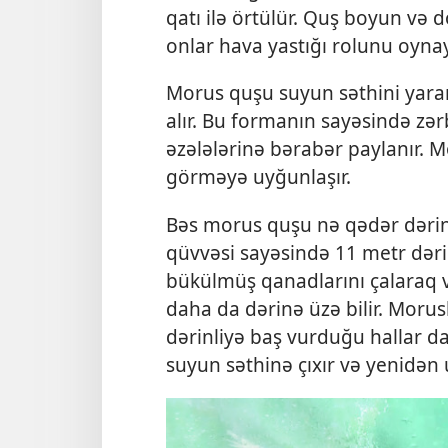
qatı ilə örtülür. Quş boyun və dö
onlar hava yastığı rolunu oynay
Morus quşu suyun səthini yarar
alır. Bu formanın sayəsində z
əzələlərinə bərabər paylanır. M
görməyə uyğunlaşır.
Bəs morus quşu nə qədər dərinə
qüvvəsi sayəsində 11 metr dərin
bükülmüş qanadlarını çalaraq və
daha da dərinə üzə bilir. Moru
dərinliyə baş vurduğu hallar d
suyun səthinə çıxır və yenidən u