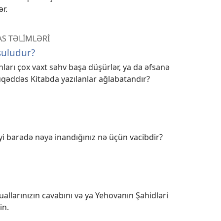
ər.
S TƏLİMLƏRİ
suludur?
arı çox vaxt səhv başa düşürlər, ya da əfsanə
üqəddəs Kitabda yazılanlar ağlabatandır?
i barədə nəyə inandığınız nə üçün vacibdir?
allarınızın cavabını və ya Yehovanın Şahidləri
in.