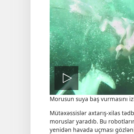
Nümayiş
Morusun suya baş vurmasını iz
Mütəxəssislər axtarış-xilas təd
moruslar yaradıb. Bu robotları
yenidən havada uçması gözlənili