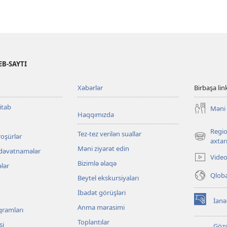
B-SAYTI
Xəbərlər
Birbaşa lin
itab
Məni 
Haqqımızda
Regio
Tez-tez verilən suallar
roşürlər
(yeni
axtarı
Məni ziyarət edin
pəncərə
 dəvətnamələr
Video
açılır)
Bizimlə əlaqə
ələr
Qloba
Beytel ekskursiyaları
İbadət görüşləri
İanə
(yeni
Anma mərasimi
qramları
pəncərə
Toplantılar
açılır)
si
Gözə