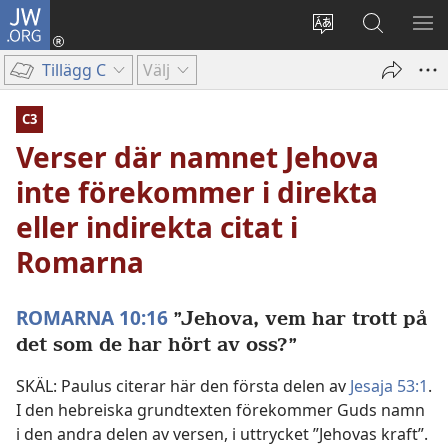
JW.ORG
Logga
in
Ändra
Sök
VIS
(öppnar
webbplatsens
på
ME
Tillägg C
Välj
nytt
språk
jw.org
fönster)
C3
Verser där namnet Jehova
inte förekommer i direkta
eller indirekta citat i
Romarna
ROMARNA 10:16
”Jehova, vem har trott på
det som de har hört av oss?”
SKÄL: Paulus citerar här den första delen av
Jesaja 53:1
.
I den hebreiska grundtexten förekommer Guds namn
i den andra delen av versen, i uttrycket ”Jehovas kraft”.