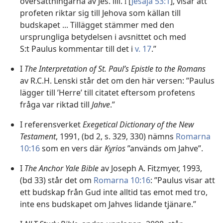
översättningarna av Jes. liii.
[
Jesaja 53:1
], visar att
I
profeten riktar sig till Jehova som källan till
budskapet ... Tillägget stämmer med den
ursprungliga betydelsen i avsnittet och med
S:t Paulus kommentar till det i
v. 17
.”
I
The Interpretation of St. Paul’s Epistle to the Romans
av R.C.H. Lenski står det om den här versen: ”Paulus
lägger till ’Herre’ till citatet eftersom profetens
fråga var riktad till
Jahve
.”
I referensverket
Exegetical Dictionary of the New
Testament
, 1991, (bd 2, s. 329, 330) nämns
Romarna
10:16
som en vers där
Kỵrios
”används om Jahve”.
I
The Anchor Yale Bible
av Joseph A. Fitzmyer, 1993,
(bd 33) står det om
Romarna 10:16
: ”Paulus visar att
ett budskap från Gud inte alltid tas emot med tro,
inte ens budskapet om Jahves lidande tjänare.”