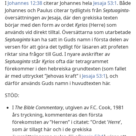
I
Johannes 12:38
citerar Johannes hela
Jesaja 53:1
. Både
Johannes och Paulus citerar tydligtvis från
Septuaginta
-
översättningen av Jesaja, där den grekiska texten
börjar med den form av ordet
Kỵrios
(Herre) som
används vid direkt tilltal. Översättarna som utarbetade
Septuaginta
kan ha satt in Guds namn i första delen av
versen för att göra det tydligt för läsaren att profeten
riktar sina frågor till Gud. I nyare avskrifter av
Septuaginta
står
Kỵrios
ofta där tetragrammet
förekommer i den hebreiska grundtexten (som fallet
är med uttrycket ”Jehovas kraft” i
Jesaja 53:1
), och
därför används Guds namn i huvudtexten här.
STÖD:
I
The Bible Commentary
, utgiven av F.C. Cook, 1981
års tryckning, kommenteras den första
förekomsten av ”Herren” i citatet: ”Ordet ’
Herre
’,
som är tillagt här och i de grekiska