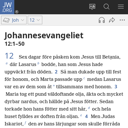
JW.ORG
Logga
in
Ändra
Sök
VIS
(öppnar
webbplatsens
på
ME
Joh
12
nytt
språk
jw.org
fönster)
Johannesevangeliet
12:1–50
12
Sex dagar före påsken kom Jesus till Betạnia,
a
b
där Lasarus
bodde, han som Jesus hade
2
uppväckt från döden.
Så man dukade upp till fest
c
för honom, och Marta passade upp
medan Lasarus
3
*
var en av dem som åt
tillsammans med honom.
Maria tog ett pund väldoftande olja, äkta och mycket
dyrbar nardus, och hällde på Jesus fötter. Sedan
d
torkade hon hans fötter med sitt hår,
och hela
e
4
huset fylldes av doften från oljan.
Men Judas
f
Iskariot,
den av hans lärjungar som skulle förråda