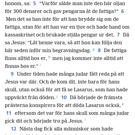
5
honom, sa:
”Varför sålde man inte den här oljan
6
för 300 denarer och gav pengarna åt de fattiga?”
Men det sa han inte för att han brydde sig om de
fattiga, utan för att han var en tjuv och hade hand om
7
kassaskrinet och brukade stjäla pengar ur det.
Då
sa Jesus: ”Låt henne vara, så att hon kan följa den
g
8
här seden inför min begravningsdag.
De fattiga
h
finns alltid hos er,
men jag kommer inte alltid att
i
finnas hos er.”
9
Under tiden hade många judar fått reda på att
Jesus var där. Och de kom dit, inte bara för hans
skull, utan också för att få se Lasarus, som han hade
j
10
uppväckt från döden.
Då började de främsta
k
prästerna konspirera för att döda Lasarus också,
11
eftersom det var för hans skull som många judar
l
gick dit och började tro på Jesus.
12
Nästa dag fick alla människor som hade