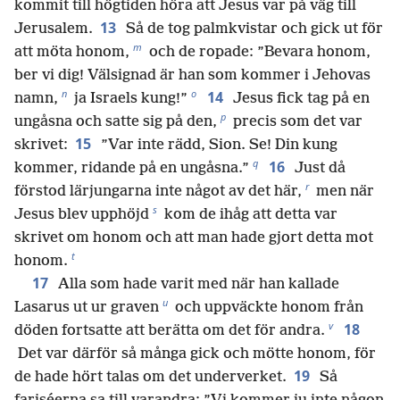
kommit till högtiden höra att Jesus var på väg till
13
Jerusalem.
Så de tog palmkvistar och gick ut för
m
att möta honom,
och de ropade: ”Bevara honom,
ber vi dig! Välsignad är han som kommer i Jehovas
n
o
14
namn,
ja Israels kung!”
Jesus fick tag på en
p
ungåsna och satte sig på den,
precis som det var
15
skrivet:
”Var inte rädd, Sion. Se! Din kung
q
16
kommer, ridande på en ungåsna.”
Just då
r
förstod lärjungarna inte något av det här,
men när
s
Jesus blev upphöjd
kom de ihåg att detta var
skrivet om honom och att man hade gjort detta mot
t
honom.
17
Alla som hade varit med när han kallade
u
Lasarus ut ur graven
och uppväckte honom från
v
18
döden fortsatte att berätta om det för andra.
Det var därför så många gick och mötte honom, för
19
de hade hört talas om det underverket.
Så