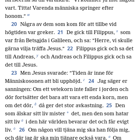
fariséerna sa till varandra: ”Vi kommer ju inte någon
vart. Titta! Varenda människa springer efter
w
honom.”
20
Några av dem som kom för att tillbe vid
x
21
högtiden var greker.
De gick till Filippus,
som
var från Bets
ai
da i Galileen, och sa: ”Herre, vi skulle
22
gärna vilja träffa Jesus.”
Filippus gick och sa det
y
till Andreas,
och Andreas och Filippus gick och sa
det till Jesus.
23
Men Jesus svarade: ”Tiden är inne för
z
24
Människosonen att bli upphöjd.
Jag säger er
sanningen: Om ett vetekorn inte faller i jorden och
dör fortsätter det bara att vara ett enda korn, men
å
25
om det dör,
då ger det stor avkastning.
Den
*
som älskar sitt liv mister
det, men den som hatar
ä
sitt liv
i den här världen bevarar det och får evigt
ö
26
liv.
Om någon vill tjäna mig ska han följa mig,
a
och där jag är ska min tjänare också vara.
Om