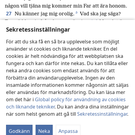
någon vill tjäna mig kommer min Far att ära honom.
b
27
Nu känner jag mig orolig.
Vad ska jag säga?
c
*
Far, rädda mig från denna prövning.
Men det är
Sekretessinställningar
28
ändå därför jag har kommit.
Far, förhärliga ditt
d
namn.” Då hördes det en röst
från himlen: ”Jag har
För att du ska få en så bra upplevelse som möjligt
e
förhärligat det och ska förhärliga det igen.”
använder vi cookies och liknande tekniker. En del
29
Folket som stod där och hörde det sa att det
cookies är helt nödvändiga för att webbplatsen ska
var åskan. Andra sa: ”Det var en ängel som talade till
fungera och kan därför inte nekas. Du kan tillåta eller
30
honom.”
Jesus sa: ”Den här rösten hördes inte
neka andra cookies som endast används för att
f
31
för min skull, utan för er skull.
Nu blir den här
förbättra din användarupplevelse. Ingen av den
g
världen dömd. Nu ska den här världens härskare
insamlade informationen kommer någonsin att säljas
h
i
32
eller användas för marknadsföring. Du kan läsa mer
kastas ut.
Men när jag lyfts upp från jorden
om det här i
Global policy för användning av cookies
j
kommer jag att dra alla slags människor till mig.”
och liknande tekniker
. Du kan ändra dina inställningar
33
Detta sa han egentligen för att antyda hur han
när som helst genom att gå till
Sekretessinställningar
.
k
34
skulle dö.
Då sa folket: ”Vi har hört ur lagen att
St
l
*
Messias
ska bli kvar för evigt.
Hur kan du då säga
m
Godkänn
Neka
Anpassa
att Människosonen ska lyftas upp?
Vem är den här