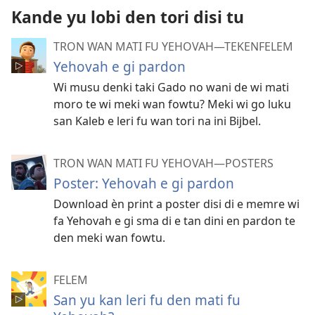
Kande yu lobi den tori disi tu
TRON WAN MATI FU YEHOVAH​—TEKENFELEM
Yehovah e gi pardon
Wi musu denki taki Gado no wani de wi mati
moro te wi meki wan fowtu? Meki wi go luku
san Kaleb e leri fu wan tori na ini Bijbel.
TRON WAN MATI FU YEHOVAH​—POSTERS
Poster: Yehovah e gi pardon
Download èn print a poster disi di e memre wi
fa Yehovah e gi sma di e tan dini en pardon te
den meki wan fowtu.
FELEM
San yu kan leri fu den mati fu