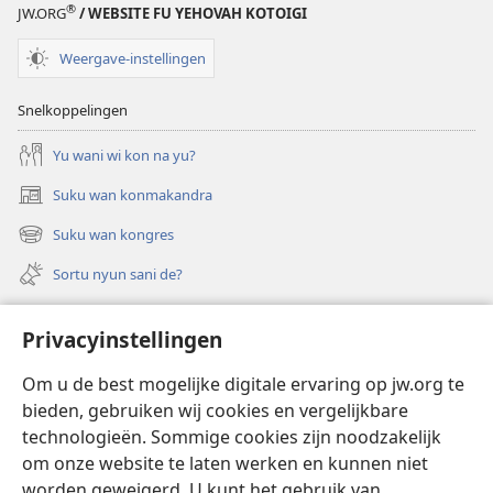
®
JW.ORG
/ WEBSITE FU YEHOVAH KOTOIGI
Weergave-instellingen
Snelkoppelingen
Yu wani wi kon na yu?
Suku wan konmakandra
(opent
nieuw
Suku wan kongres
(opent
venster)
nieuw
Sortu nyun sani de?
venster)
Felem
Privacyinstellingen
Video’s met audiodescriptie
Om u de best mogelijke digitale ervaring op jw.org te
Suku
bieden, gebruiken wij cookies en vergelijkbare
technologieën. Sommige cookies zijn noodzakelijk
Bijdrage
(opent
om onze website te laten werken en kunnen niet
nieuw
worden geweigerd. U kunt het gebruik van