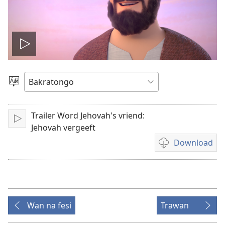
Prei
a
Tongo
felem
Trailer Word Jehovah's vriend:
Prei
Jehovah vergeeft
Download
Difrenti
fasi
fu
download
felem
Wan na fesi
Trawan