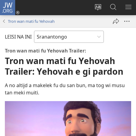
JW.ORG
Log
In
Kenki
Suku
SO
(opent
a
tapu
ME
Tron wan mati fu Yehovah
nieuw
tongo
JW.ORG
venster)
fu
LEISI NA INI
a
site
Tron wan mati fu Yehovah Trailer:
Tron wan mati fu Yehovah
Trailer: Yehovah e gi pardon
A no altijd a makelek fu du san bun, ma tog wi musu
tan meki muiti.