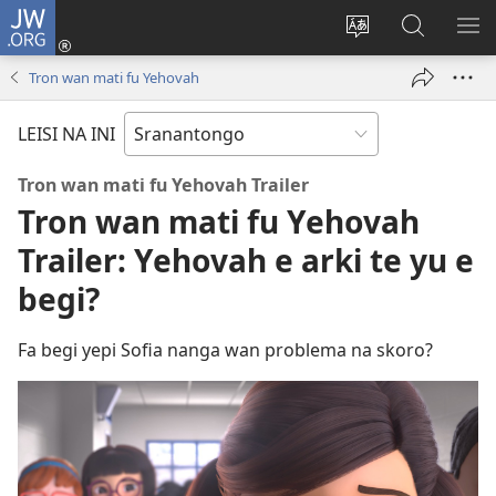
JW.ORG
Log
In
Kenki
Suku
SO
(opent
a
tapu
ME
Tron wan mati fu Yehovah
nieuw
tongo
JW.ORG
venster)
fu
LEISI NA INI
a
site
Tron wan mati fu Yehovah Trailer
Tron wan mati fu Yehovah
Trailer: Yehovah e arki te yu e
begi?
Fa begi yepi Sofia nanga wan problema na skoro?