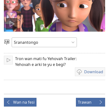
Prei
a
Tongo
felem
Tron wan mati fu Yehovah Trailer:
Prei
Yehovah e arki te yu e begi?
Download
Difrenti
fasi
fu
download
felem
Wan na fesi
Trawan