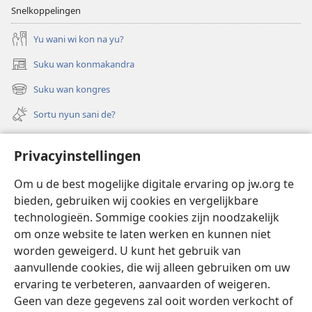
Snelkoppelingen
Yu wani wi kon na yu?
Suku wan konmakandra
(opent
nieuw
Suku wan kongres
(opent
venster)
nieuw
Sortu nyun sani de?
venster)
Felem
Privacyinstellingen
Video’s met audiodescriptie
Om u de best mogelijke digitale ervaring op jw.org te
Suku
bieden, gebruiken wij cookies en vergelijkbare
technologieën. Sommige cookies zijn noodzakelijk
Bijdrage
(opent
om onze website te laten werken en kunnen niet
nieuw
worden geweigerd. U kunt het gebruik van
venster)
Waktitoren LIBRARY TAPU INTERNET™
aanvullende cookies, die wij alleen gebruiken om uw
(opent
nieuw
ervaring te verbeteren, aanvaarden of weigeren.
®
JW Hub
venster)
Geen van deze gegevens zal ooit worden verkocht of
(opent