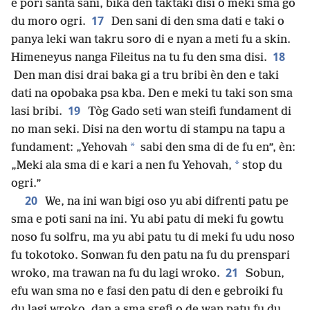
e pori santa sani, bika den taktaki disi o meki sma go
17
du moro ogri.
Den sani di den sma dati e taki o
panya leki wan takru soro di e nyan a meti fu a skin.
18
Himeneyus nanga Fileitus na tu fu den sma disi.
Den man disi drai baka gi a tru bribi èn den e taki
dati na opobaka psa kba. Den e meki tu taki son sma
19
lasi bribi.
Tòg Gado seti wan steifi fundament di
no man seki. Disi na den wortu di stampu na tapu a
*
fundament: „Yehovah
sabi den sma di de fu en”, èn:
*
„Meki ala sma di e kari a nen fu Yehovah,
stop du
ogri.”
20
We, na ini wan bigi oso yu abi difrenti patu pe
sma e poti sani na ini. Yu abi patu di meki fu gowtu
noso fu solfru, ma yu abi patu tu di meki fu udu noso
fu tokotoko. Sonwan fu den patu na fu du prenspari
21
wroko, ma trawan na fu du lagi wroko.
Sobun,
efu wan sma no e fasi den patu di den e gebroiki fu
du lagi wroko, dan a sma srefi o de wan patu fu du