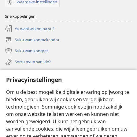
Weergave-instellingen
Snelkoppelingen
Yu wani wi kon na yu?
Suku wan konmakandra
(opent
nieuw
Suku wan kongres
(opent
venster)
nieuw
Sortu nyun sani de?
venster)
Felem
Privacyinstellingen
Video’s met audiodescriptie
Om u de best mogelijke digitale ervaring op jw.org te
Suku
bieden, gebruiken wij cookies en vergelijkbare
technologieën. Sommige cookies zijn noodzakelijk
Bijdrage
(opent
om onze website te laten werken en kunnen niet
nieuw
worden geweigerd. U kunt het gebruik van
venster)
Waktitoren LIBRARY TAPU INTERNET™
aanvullende cookies, die wij alleen gebruiken om uw
(opent
ervaring te verbeteren, aanvaarden of weigeren.
nieuw