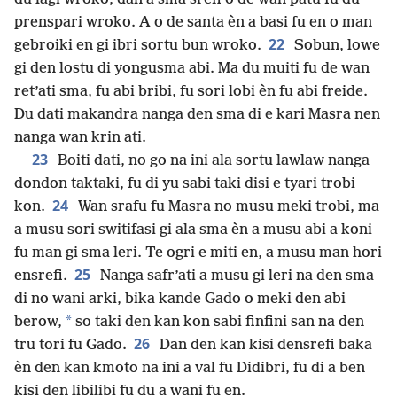
prenspari wroko. A o de santa èn a basi fu en o man
22
gebroiki en gi ibri sortu bun wroko.
Sobun, lowe
gi den lostu di yongusma abi. Ma du muiti fu de wan
ret’ati sma, fu abi bribi, fu sori lobi èn fu abi freide.
Du dati makandra nanga den sma di e kari Masra nen
nanga wan krin ati.
23
Boiti dati, no go na ini ala sortu lawlaw nanga
dondon taktaki, fu di yu sabi taki disi e tyari trobi
24
kon.
Wan srafu fu Masra no musu meki trobi, ma
a musu sori switifasi gi ala sma èn a musu abi a koni
fu man gi sma leri. Te ogri e miti en, a musu man hori
25
ensrefi.
Nanga safr’ati a musu gi leri na den sma
di no wani arki, bika kande Gado o meki den abi
*
berow,
so taki den kan kon sabi finfini san na den
26
tru tori fu Gado.
Dan den kan kisi densrefi baka
èn den kan kmoto na ini a val fu Didibri, fu di a ben
kisi den libilibi fu du a wani fu en.