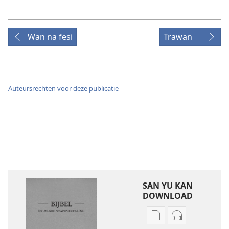
Wan na fesi
Trawan
Auteursrechten voor deze publicatie
SAN YU KAN
DOWNLOAD
Download
Difrenti