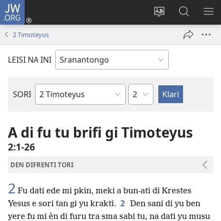
JW.ORG
Log
In
Kenki
Suku
SO
(opent
a
tapu
ME
2 Timoteyus
nieuw
tongo
JW.ORG
venster)
fu
LEISI NA INI
a
site
Kapitel
SORI
Bijbel
buku
A di fu tu brifi gi Timoteyus
2:1-26
DEN DIFRENTI TORI
2
Fu dati ede mi pkin, meki a bun-ati di Krestes
2
Yesus e sori tan gi yu krakti.
Den sani di yu ben
yere fu mi èn di furu tra sma sabi tu, na dati yu musu