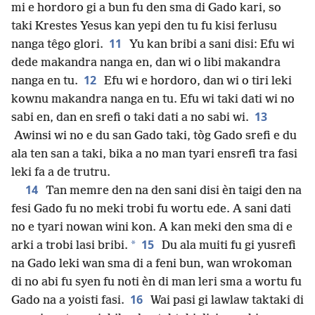
mi e hordoro gi a bun fu den sma di Gado kari, so
taki Krestes Yesus kan yepi den tu fu kisi ferlusu
11
nanga têgo glori.
Yu kan bribi a sani disi: Efu wi
dede makandra nanga en, dan wi o libi makandra
12
nanga en tu.
Efu wi e hordoro, dan wi o tiri leki
kownu makandra nanga en tu. Efu wi taki dati wi no
13
sabi en, dan en srefi o taki dati a no sabi wi.
Awinsi wi no e du san Gado taki, tòg Gado srefi e du
ala ten san a taki, bika a no man tyari ensrefi tra fasi
leki fa a de trutru.
14
Tan memre den na den sani disi èn taigi den na
fesi Gado fu no meki trobi fu wortu ede. A sani dati
no e tyari nowan wini kon. A kan meki den sma di e
15
*
arki a trobi lasi bribi.
Du ala muiti fu gi yusrefi
na Gado leki wan sma di a feni bun, wan wrokoman
di no abi fu syen fu noti èn di man leri sma a wortu fu
16
Gado na a yoisti fasi.
Wai pasi gi lawlaw taktaki di