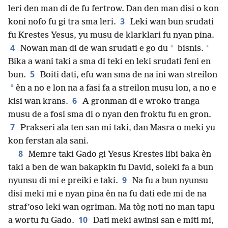
leri den man di de fu fertrow. Dan den man disi o kon
3
koni nofo fu gi tra sma leri.
Leki wan bun srudati
fu Krestes Yesus, yu musu de klarklari fu nyan pina.
4
*
*
Nowan man di de wan srudati e go du
bisnis.
Bika a wani taki a sma di teki en leki srudati feni en
5
bun.
Boiti dati, efu wan sma de na ini wan streilon
*
èn a no e lon na a fasi fa a streilon musu lon, a no e
6
kisi wan krans.
A gronman di e wroko tranga
musu de a fosi sma di o nyan den froktu fu en gron.
7
Prakseri ala ten san mi taki, dan Masra o meki yu
kon ferstan ala sani.
8
Memre taki Gado gi Yesus Krestes libi baka èn
taki a ben de wan bakapkin fu David, soleki fa a bun
9
nyunsu di mi e preiki e taki.
Na fu a bun nyunsu
disi meki mi e nyan pina èn na fu dati ede mi de na
straf’oso leki wan ogriman. Ma tòg noti no man tapu
10
a wortu fu Gado.
Dati meki awinsi san e miti mi,