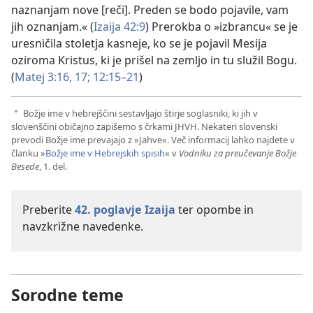
naznanjam nove [reči]. Preden se bodo pojavile, vam
jih oznanjam.« (
Izaija 42:9
) Prerokba o »izbrancu« se je
uresničila stoletja kasneje, ko se je pojavil Mesija
oziroma Kristus, ki je prišel na zemljo in tu služil Bogu.
(
Matej 3:16, 17;
12:15–21
)
Božje ime v hebrejščini sestavljajo štirje soglasniki, ki jih v
a
slovenščini običajno zapišemo s črkami JHVH. Nekateri slovenski
prevodi Božje ime prevajajo z »Jahve«. Več informacij lahko najdete v
članku »
Božje ime v Hebrejskih spisih
« v
Vodniku za preučevanje Božje
Besede
, 1. del.
Preberite
42. poglavje Izaija
ter opombe in
navzkrižne navedenke.
Sorodne teme