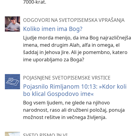
7000-krat.
ODGOVORI NA SVETOPISEMSKA VPRAŠANJA
Koliko imen ima Bog?
Ljudje morda menijo, da ima Bog najrazličnejša
imena, med drugim Alah, alfa in omega, el
šaddaj in Jehova Jire. Ali je pomembno, katero
ime uporabljamo za Boga?
POJASNJENE SVETOPISEMSKE VRSTICE
Pojasnilo Rimljanom 10:13: »Kdor koli
bo klical Gospodovo ime«
Bog vsem ljudem, ne glede na njihovo
narodnost, raso ali družbeni položaj, ponuja
možnost rešitve in večnega življenja.
SVETO PISMO IN VI