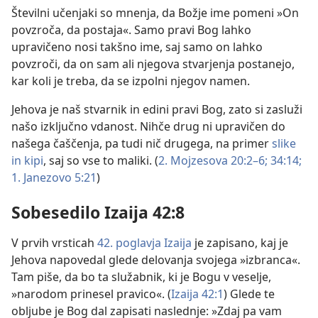
Številni učenjaki so mnenja, da Božje ime pomeni »On
povzroča, da postaja«. Samo pravi Bog lahko
upravičeno nosi takšno ime, saj samo on lahko
povzroči, da on sam ali njegova stvarjenja postanejo,
kar koli je treba, da se izpolni njegov namen.
Jehova je naš stvarnik in edini pravi Bog, zato si zasluži
našo izključno vdanost. Nihče drug ni upravičen do
našega čaščenja, pa tudi nič drugega, na primer
slike
in kipi
, saj so vse to maliki. (
2. Mojzesova 20:2–6;
34:14;
1. Janezovo 5:21
)
Sobesedilo Izaija 42:8
V prvih vrsticah
42. poglavja Izaija
je zapisano, kaj je
Jehova napovedal glede delovanja svojega »izbranca«.
Tam piše, da bo ta služabnik, ki je Bogu v veselje,
»narodom prinesel pravico«. (
Izaija 42:1
) Glede te
obljube je Bog dal zapisati naslednje: »Zdaj pa vam