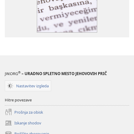
®
JW.ORG
– URADNO SPLETNO MESTO JEHOVOVIH PRIČ
Nastavitev izgleda
Hitre povezave
Prošnja za obisk
Iskanje shodov
(odpre
novo
Poiščite zborovanje