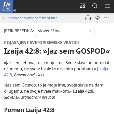
JW.ORG
Prijava
(odpre
Spremeni
Iskanje
PO
novo
jezik
po
ME
Pojasnjene svetopisemske vrstice
okno)
spletnega
JW.ORG
mesta
JEZIK BESEDILA:
POJASNJENE SVETOPISEMSKE VRSTICE
Izaija 42:8: »Jaz sem GOSPOD«
»Jaz sem Jehova, to je moje ime. Svoje slave ne bom dal
drugemu, ne svoje hvale izrezljanim podobam.« (
Izaija
42:8
,
Prevod novi svet
)
»Jaz sem G
, to je moje ime, svoje slave ne dam
OSPOD
drugemu, ne svoje hvale malikom.« (Izaija 42:8,
Slovenski standardni prevod
)
Pomen Izaija 42:8