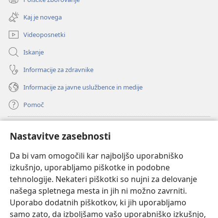
(odpre
okno)
novo
Kaj je novega
okno)
Videoposnetki
Iskanje
Informacije za zdravnike
Informacije za javne uslužbence in medije
Pomoč
Doniranje
(odpre
Nastavitve zasebnosti
novo
okno)
Da bi vam omogočili kar najboljšo uporabniško
Watchtowerjeva SPLETNA KNJIŽNICA™
(odpre
izkušnjo, uporabljamo piškotke in podobne
novo
®
JW Hub
tehnologije. Nekateri piškotki so nujni za delovanje
okno)
(odpre
našega spletnega mesta in jih ni možno zavrniti.
novo
®
JW Library
okno)
Uporabo dodatnih piškotkov, ki jih uporabljamo
samo zato, da izboljšamo vašo uporabniško izkušnjo,