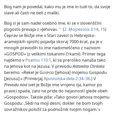
Bog nam je povedal, kako mu je ime in tudi to, da svoje
slave ali časti ne deli z maliki.
Bog si je sam nadel osebno ime, ki se v slovenščini
pogosto prevaja z »Jehova«.
(
2. Mojzesova 3:14, 15
)
a
Čeprav se Božje ime v Stari zavezi (v Hebrejsko-
aramejskih spisih) pojavlja skoraj 7000-krat, pa je v
mnogih prevodih to ime nadomeščeno z nazivom
»GOSPOD« (z velikimi tiskanimi črkami). Primer tega
najdemo v
Psalmu 110:1
, ki se preroško nanaša tako
na Jehova kot na Jezusa. V prevodu
Antonína Chráska
beremo: »Rekel je G
[Jehova] mojemu Gospodu
OSPOD
[Jezusu].« (Primerjaj
Apostolska dela 2:34–36
.) V
Prevodu novi svet
je Božje ime vrnjeno tja, kamor po
pravici spada, zato ne pride do nejasnosti glede obeh
»Gospodov«. Takole piše: »Tako govori Jehova mojemu
Gospodu: ‚Sêdi na moji desni, dokler ne bom tvojih
sovražnikov položil za podnožnik tvojim nogam.‘«