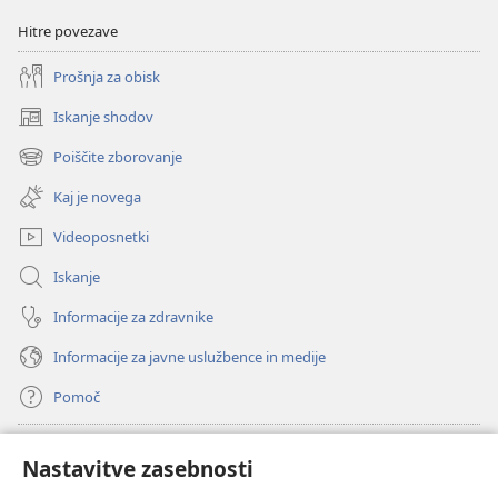
Hitre povezave
Prošnja za obisk
Iskanje shodov
(odpre
novo
Poiščite zborovanje
(odpre
okno)
novo
Kaj je novega
okno)
Videoposnetki
Iskanje
Informacije za zdravnike
Informacije za javne uslužbence in medije
Pomoč
Doniranje
(odpre
Nastavitve zasebnosti
novo