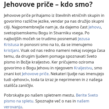
Jehovove priče – kdo smo?
Jehovove priče prihajamo iz številnih etničnih skupin in
govorimo različne jezike, vendar pa nas družijo skupni
cilji. Najpomembnejše nam je, da dajemo čast
Jehovu
,
svetopisemskemu Bogu in Stvarniku vsega. Po
najboljših močeh se trudimo posnemati
Jezusa
Kristusa
in ponosni smo na to, da se imenujemo
kristjani
. Vsak od nas redno nameni nekaj svojega časa
temu, da drugim ljudem pomaga spoznavati Sveto
pismo in Božje kraljestvo. Ker pričujemo oziroma
govorimo o Bogu Jehovu in njegovem
Kraljestvu
, smo
znani kot
Jehovove priče
. Nekateri ljudje nas imenujejo
tudi »jehovci«, toda ta izraz je neprimeren in z našega
stališča zaničljiv.
Pobrskajte po našem spletnem mestu.
Berite Sveto
pismo na spletu.
Spoznajte več o nas in
našem
verovanju
.