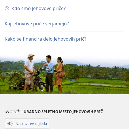
Kdo smo Jehovove priče?
Kaj Jehovove priče verjamejo?
Kako se financira delo Jehovovih prič?
®
JW.ORG
– URADNO SPLETNO MESTO JEHOVOVIH PRIČ
Nastavitev izgleda