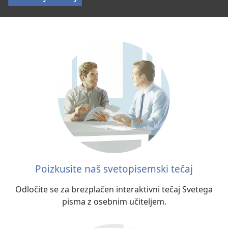
novica
Poizkusite naš svetopisemski tečaj
Odločite se za brezplačen interaktivni tečaj Svetega
pisma z osebnim učiteljem.