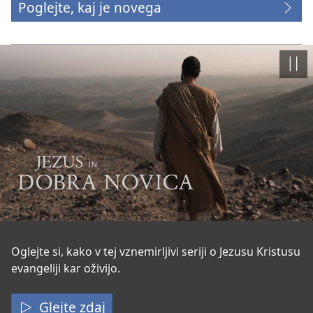
Poglejte, kaj je novega
Prem
Jezus
Oglejte si, kako v tej vznemirljivi seriji o Jezusu Kristusu
evangeliji kar oživijo.
in
dobra
Glejte zdaj