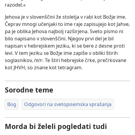
razodel.«
Jehova je v slovenščini že stoletja v rabi kot Božje ime.
Čeprav mnogi učenjaki to ime raje zapisujejo kot Jahve,
pa je oblika Jehova najbolj razširjena. Sveto pismo ni
bilo napisano v slovenščini. Njegov prvi del je bil
napisan v hebrejskem jeziku, ki se bere z desne proti
levi. V tem jeziku se Božje ime zapiše v obliki štirih
soglasnikov, יהוה. Te štiri hebrejske črke, prečrkovane
kot JHVH, so znane kot tetragram.
Sorodne teme
Bog
Odgovori na svetopisemska vprašanja
Morda bi želeli pogledati tudi