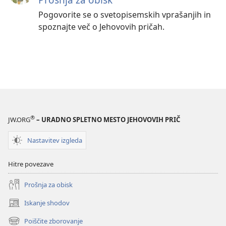
Pogovorite se o svetopisemskih vprašanjih in
spoznajte več o Jehovovih pričah.
®
JW.ORG
– URADNO SPLETNO MESTO JEHOVOVIH PRIČ
Nastavitev izgleda
Hitre povezave
Prošnja za obisk
Iskanje shodov
(odpre
novo
Poiščite zborovanje
(odpre