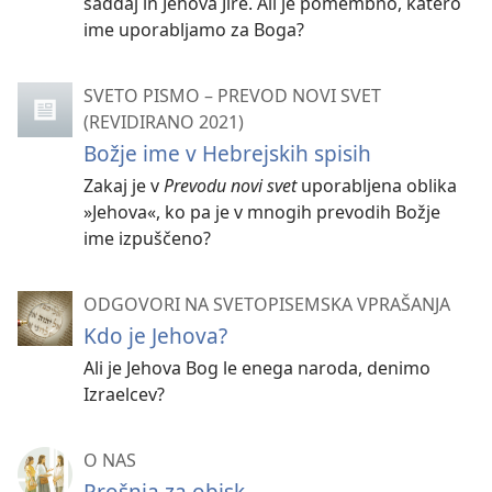
šaddaj in Jehova Jire. Ali je pomembno, katero
ime uporabljamo za Boga?
SVETO PISMO – PREVOD NOVI SVET
(REVIDIRANO 2021)
Božje ime v Hebrejskih spisih
Zakaj je v
Prevodu novi svet
uporabljena oblika
»Jehova«, ko pa je v mnogih prevodih Božje
ime izpuščeno?
ODGOVORI NA SVETOPISEMSKA VPRAŠANJA
Kdo je Jehova?
Ali je Jehova Bog le enega naroda, denimo
Izraelcev?
O NAS
Prošnja za obisk