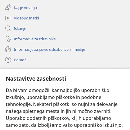
okno)
novo
Kaj je novega
okno)
Videoposnetki
Iskanje
Informacije za zdravnike
Informacije za javne uslužbence in medije
Pomoč
Doniranje
(odpre
Nastavitve zasebnosti
novo
okno)
Da bi vam omogočili kar najboljšo uporabniško
Watchtowerjeva SPLETNA KNJIŽNICA™
(odpre
izkušnjo, uporabljamo piškotke in podobne
novo
®
JW Hub
tehnologije. Nekateri piškotki so nujni za delovanje
okno)
(odpre
našega spletnega mesta in jih ni možno zavrniti.
novo
®
JW Library
okno)
Uporabo dodatnih piškotkov, ki jih uporabljamo
samo zato, da izboljšamo vašo uporabniško izkušnjo,
Watchtower Library