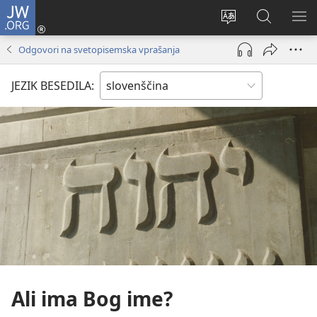
JW.ORG
Prijava
(odpre
Spremeni
Iskanje
PO
novo
jezik
po
ME
Odgovori na svetopisemska vprašanja
okno)
spletnega
JW.ORG
mesta
JEZIK BESEDILA:
Ali ima Bog ime?