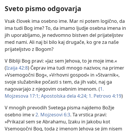
Sveto pismo odgovarja
Vsak človek ima osebno ime. Mar ni potem logično, da
ima tudi Bog ime? To, da imamo ljudje osebna imena in
jih uporabljamo, je nedvomno bistven del prijateljstev
med nami. Ali naj bi bilo kaj drugače, ko gre za naše
prijateljstvo z Bogom?
V Bibliji Bog pravi: »Jaz sem Jehova, to je moje ime.«
(
Izaija 42:8
) Čeprav ima tudi mnogo nazivov, na primer
»Vsemogočni Bog«, »Vrhovni gospod« in »Stvarnik«,
svoje služabnike počasti s tem, da jih vabi, naj ga
nagovarjajo z njegovim osebnim imenom. (
1.
Mojzesova 17:1;
Apostolska dela 4:24;
1. Petrovo 4:19
)
V mnogih prevodih Svetega pisma najdemo Božje
osebno ime v
2. Mojzesovi 6:3
. Ta vrstica pravi:
»Prikazal sem se Abrahamu, Izaku in Jakobu kot
Vsemogočni Bog, toda z imenom Jehova se jim nisem