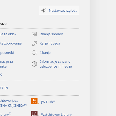
Nastavitev izgleda
zave
ja za obisk
Iskanje shodov
(odpre
novo
ite zborovanje
Kaj je novega
okno)
oposnetki
Iskanje
macije za
Informacije za javne
nike
uslužbence in medije
oč
ranje
chtowerjeva
®
JW Hub
(odpre
ETNA KNJIŽNICA™
novo
®
okno)
ibrary
Watchtower Library