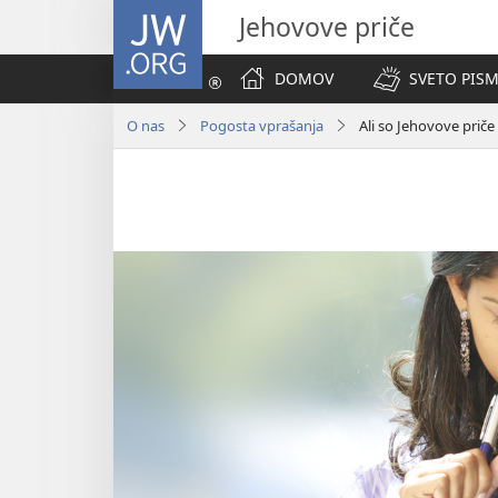
JW.ORG
Jehovove priče
DOMOV
SVETO PISM
O nas
Pogosta vprašanja
Ali so Jehovove priče 