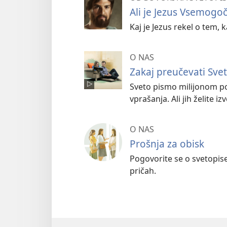
Ali je Jezus Vsemogo
Kaj je Jezus rekel o tem, 
O NAS
Zakaj preučevati Sve
Sveto pismo milijonom p
vprašanja. Ali jih želite iz
O NAS
Prošnja za obisk
Pogovorite se o svetopis
pričah.