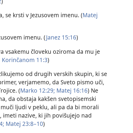
2
)
, se krsti v Jezusovem imenu. (
Matej
ezusovem imenu. (
Janez 15:16
)
va vsakemu človeku oziroma da mu je
. Korinčanom 11:3
)
zlikujemo od drugih verskih skupin, ki se
primer, verjamemo, da Sveto pismo uči,
rojice. (
Marko 12:29;
Matej 16:16
) Ne
a, da obstaja kakšen svetopisemski
muči ljudi v peklu, ali pa da bi morali
i, imeti nazive, ki jih povišujejo nad
4;
Matej 23:8–10
)