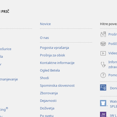
 PRIČ
Novice
Hitre pove
Prošn
O nas
Poišč
(odpre
Pogosta vprašanja
ošurice
novo
Vide
Prošnja za obisk
okno)
la
Infor
Kontaktne informacije
v
zdrav
Ogled Betela
Pom
Shodi
oznanjevanje
Spominska slovesnost
Doni
(odpre
Zborovanja
novo
okno)
Dejavnosti
Wat
(odpre
SPL
Doživetja
®
ting
novo
JW L
Po svetu
okno)
ki