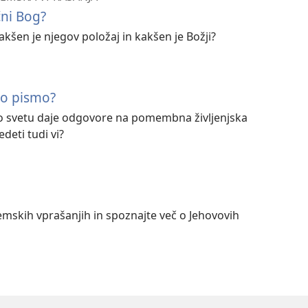
čni Bog?
kakšen je njegov položaj in kakšen je Božji?
to pismo?
o svetu daje odgovore na pomembna življenjska
vedeti tudi vi?
emskih vprašanjih in spoznajte več o Jehovovih