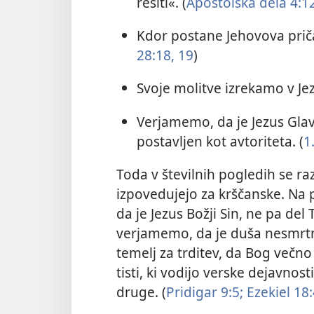
rešiti«. (
Apostolska dela 4:1
Kdor postane Jehovova priča
28:18, 19
)
Svoje molitve izrekamo v J
Verjamemo, da je Jezus Gla
postavljen kot avtoriteta. (
1
Toda v številnih pogledih se ra
izpovedujejo za krščanske. Na 
da je Jezus Božji Sin, ne pa del T
verjamemo, da je duša nesmrtn
temelj za trditev, da Bog večno 
tisti, ki vodijo verske dejavnost
druge. (
Pridigar 9:5;
Ezekiel 18: