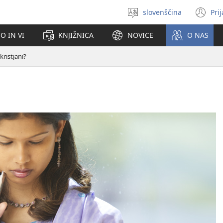
slovenščina
Pri
Izberite
(o
jezik
no
O IN VI
KNJIŽNICA
NOVICE
O NAS
ok
kristjani?