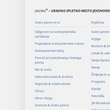
®
JW.ORG
– URADNO SPLETNO MESTO JEHOVOVIH
Sveto pismo in vi
Knjižnica
Odgovori na svetopisemska
Sveto pismo
vprašanja
Knjige
Pojasnjene svetopisemske vrstice
Brošure & br
Svetopisemski tečaj
Letaki & vabi
Pomoč pri preučevanju Svetega
Serije članko
pisma
Revije
Mir & sreča
Življenje in 
Zakonska zveza & družina
Programi
Najstniki & mladi odrasli
Kazala
Otroci
Navodila
Vera v Boga
JW Broadcas
Znanost & Sveto pismo
Videoposnet