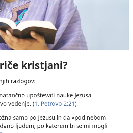
riče kristjani?
njih razlogov:
 natančno upoštevati nauke Jezusa
vo vedenje. (
1. Petrovo 2:21
)
možna samo po Jezusu in da »pod nebom
o dano ljudem, po katerem bi se mi mogli