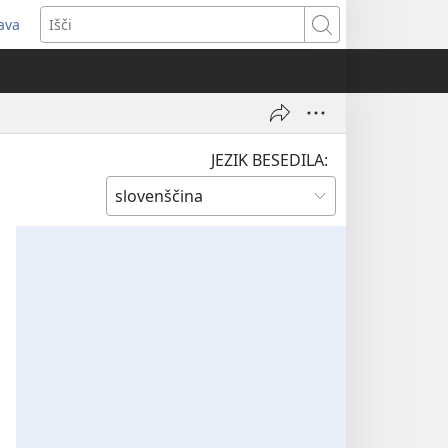
java
dpre
Išči
vo
no)
JEZIK BESEDILA: