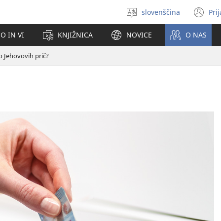
slovenščina
Pri
Izberite
(o
jezik
no
O IN VI
KNJIŽNICA
NOVICE
O NAS
ok
o Jehovovih prič?