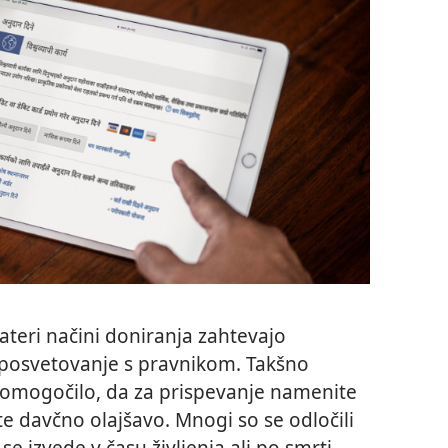
teri načini doniranja zahtevajo
 posvetovanje s pravnikom. Takšno
omogočilo, da za prispevanje namenite
te davčno olajšavo. Mnogi so se odločili
se izvede v času življenja ali po smrti