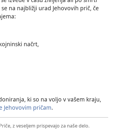
se na najbližji urad Jehovovih prič, če
zajema:
ojninski načrt,
oniranja, ki so na voljo v vašem kraju,
te Jehovovim pričam
.
Priče, z veseljem prispevajo za naše delo.