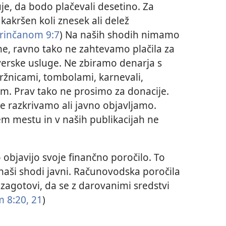
je, da bodo plačevali desetino. Za
kakršen koli znesek ali delež
orinčanom 9:7
) Na naših shodih nimamo
e, ravno tako ne zahtevamo plačila za
verske usluge. Ne zbiramo denarja s
ržnicami, tombolami, karnevali,
im. Prav tako ne prosimo za donacije.
ne razkrivamo ali javno objavljamo.
m mestu in v naših publikacijah ne
objavijo svoje finančno poročilo. To
o naši shodi javni. Računovodska poročila
zagotovi, da se z darovanimi sredstvi
 8:20, 21
)