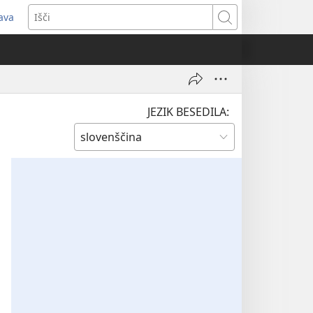
java
dpre
Išči
vo
no)
JEZIK BESEDILA: