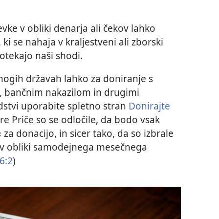
vke v obliki denarja ali čekov lahko
 ki se nahaja v kraljestveni ali zborski
otekajo naši shodi.
ogih državah lahko za doniranje s
o, bančnim nakazilom in drugimi
edstvi uporabite spletno stran
Donirajte
e Priče so se odločile, da bodo vsak
za donacijo, in sicer tako, da so izbrale
v obliki samodejnega mesečnega
6:2
)