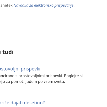
posnetek
Navodila za elektronsko prispevanje
.
i tudi
ostovoljni prispevki
ancirano s prostovoljnimi prispevki. Poglejte si,
abijo za pomoč ljudem po vsem svetu.
riče dajati desetino?