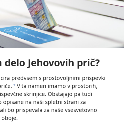
a delo Jehovovih prič?
cira predvsem s prostovoljnimi prispevki
riče.
V ta namen imamo v prostorih,
a
spevčne skrinjice. Obstajajo pa tudi
 opisane na naši spletni strani za
 ali bo prispevala za naše vsesvetovno
a oboje.