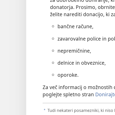
donatorja. Prosimo, obrnite 
želite narediti donacijo, ki 
bančne račune,
zavarovalne police in pok
nepremičnine,
delnice in obveznice,
oporoke.
Za več informacij o možnostih d
poglejte spletno stran
Doniraj
Tudi nekateri posamezniki, ki niso 
a