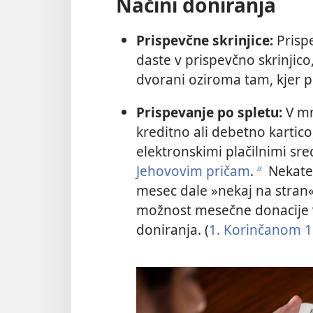
Načini doniranja
Prispevčne skrinjice:
Prispe
daste v prispevčno skrinjico,
dvorani oziroma tam, kjer p
Prispevanje po spletu:
V mn
kreditno ali debetno kartic
elektronskimi plačilnimi sr
Jehovovim pričam
.
Nekater
b
mesec dale »nekaj na stran« 
možnost mesečne donacije 
doniranja. (
1. Korinčanom 1