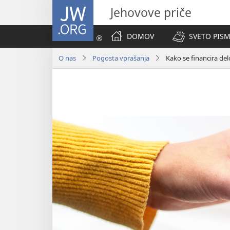
JW.ORG
Jehovove priče
DOMOV
SVETO PISM
O nas
Pogosta vprašanja
Kako se financira del