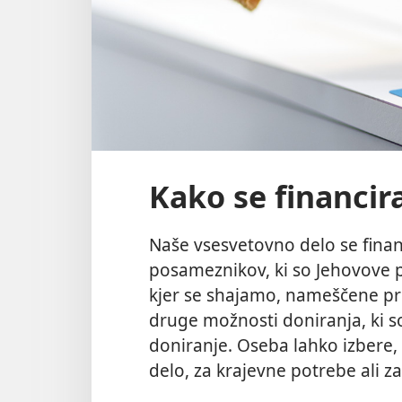
Kako se financir
Naše vsesvetovno delo se finan
posameznikov, ki so Jehovove p
kjer se shajamo, nameščene pri
druge možnosti doniranja, ki so
doniranje. Oseba lahko izbere,
delo, za krajevne potrebe ali z