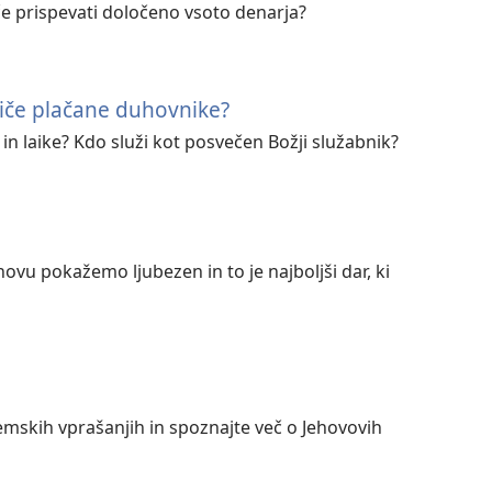
e prispevati določeno vsoto denarja?
riče plačane duhovnike?
 in laike? Kdo služi kot posvečen Božji služabnik?
hovu pokažemo ljubezen in to je najboljši dar, ki
emskih vprašanjih in spoznajte več o Jehovovih