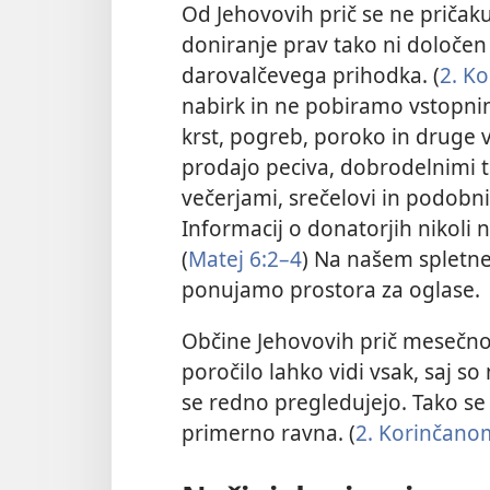
Od Jehovovih prič se ne pričaku
doniranje prav tako ni določen 
darovalčevega prihodka. (
2. K
nabirk in ne pobiramo vstopnin
krst, pogreb, poroko in druge 
prodajo peciva, dobrodelnimi t
večerjami, srečelovi in podobn
Informacij o donatorjih nikoli 
(
Matej 6:2–4
) Na našem spletne
ponujamo prostora za oglase.
Občine Jehovovih prič mesečno 
poročilo lahko vidi vsak, saj s
se redno pregledujejo. Tako se 
primerno ravna. (
2. Korinčanom