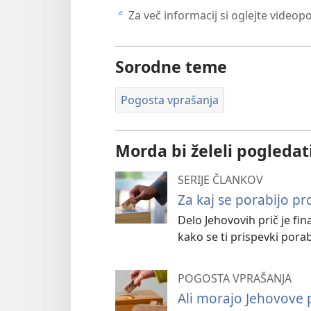
Za več informacij si oglejte video
b
Sorodne teme
Pogosta vprašanja
Morda bi želeli pogledat
SERIJE ČLANKOV
Za kaj se porabijo pr
Delo Jehovovih prič je fin
kako se ti prispevki por
POGOSTA VPRAŠANJA
Ali morajo Jehovove p