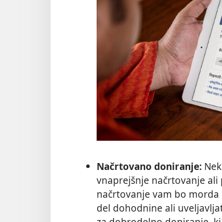
Načrtovano doniranje:
Neka
vnaprejšnje načrtovanje ali
načrtovanje vam bo morda 
del dohodnine ali uveljavlja
za dobrodelno doniranje, ki 