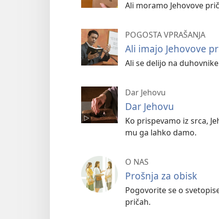
Ali moramo Jehovove prič
POGOSTA VPRAŠANJA
Ali imajo Jehovove p
Ali se delijo na duhovnike
Dar Jehovu
Dar Jehovu
Ko prispevamo iz srca, Je
mu ga lahko damo.
O NAS
Prošnja za obisk
Pogovorite se o svetopis
pričah.