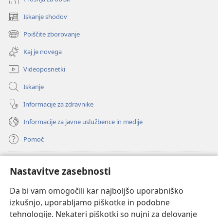
Iskanje shodov
(odpre
novo
Poiščite zborovanje
(odpre
okno)
novo
Kaj je novega
okno)
Videoposnetki
Iskanje
Informacije za zdravnike
Informacije za javne uslužbence in medije
Pomoč
Doniranje
(odpre
Nastavitve zasebnosti
novo
okno)
Da bi vam omogočili kar najboljšo uporabniško
Watchtowerjeva SPLETNA KNJIŽNICA™
(odpre
izkušnjo, uporabljamo piškotke in podobne
novo
®
JW Hub
tehnologije. Nekateri piškotki so nujni za delovanje
okno)
(odpre