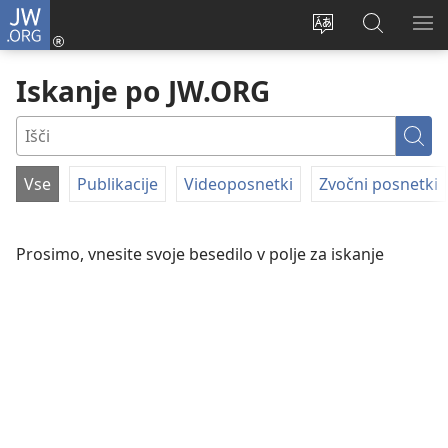
JW.ORG
Prijava
(odpre
Spremeni
Iskanje
PO
novo
jezik
po
ME
Iskanje po JW.ORG
okno)
spletnega
JW.ORG
mesta
Išči
Vse
Publikacije
Videoposnetki
Zvočni posnetki
FILTRIRANJE
PO
Prosimo, vnesite svoje besedilo v polje za iskanje