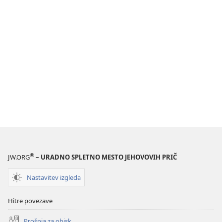
®
JW.ORG
– URADNO SPLETNO MESTO JEHOVOVIH PRIČ
Nastavitev izgleda
Hitre povezave
Prošnja za obisk