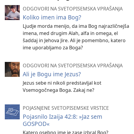
ODGOVORI NA SVETOPISEMSKA VPRAŠANJA
Koliko imen ima Bog?
Ljudje morda menijo, da ima Bog najrazličnejša
imena, med drugim Alah, alfa in omega, el
šaddaj in Jehova Jire. Ali je pomembno, katero
ime uporabljamo za Boga?
ODGOVORI NA SVETOPISEMSKA VPRAŠANJA
Ali je Bogu ime Jezus?
Jezus sebe ni nikoli predstavljal kot
Vsemogočnega Boga. Zakaj ne?
POJASNJENE SVETOPISEMSKE VRSTICE
Pojasnilo Izaija 42:8: »Jaz sem
GOSPOD«
Katero osebno ime je zase izbral Bog?