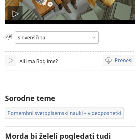
Predvajaj
videoposnetek
Izberite
jezik
Prenesi
Ali ima Bog ime?
Predvajaj
Možnosti
prenosa
videoposnetko
Sorodne teme
Pomembni svetopisemski nauki – videoposnetki
Morda bi želeli pogledati tudi