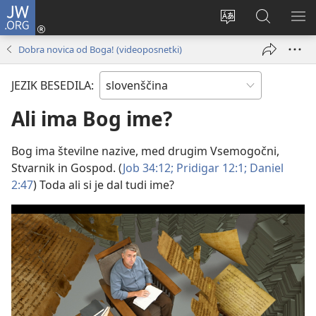
JW.ORG
Prijava
(odpre
Spremeni
Iskanje
PO
novo
jezik
po
ME
Dobra novica od Boga! (videoposnetki)
okno)
spletnega
JW.ORG
mesta
JEZIK BESEDILA:
Ali ima Bog ime?
Bog ima številne nazive, med drugim Vsemogočni,
Stvarnik in Gospod. (
Job 34:12;
Pridigar 12:1;
Daniel
2:47
) Toda ali si je dal tudi ime?