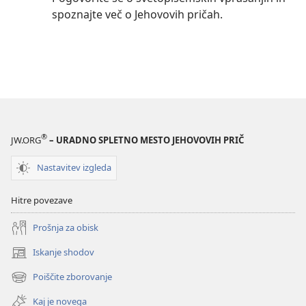
spoznajte več o Jehovovih pričah.
®
JW.ORG
– URADNO SPLETNO MESTO JEHOVOVIH PRIČ
Nastavitev izgleda
Hitre povezave
Prošnja za obisk
Iskanje shodov
(odpre
novo
Poiščite zborovanje
(odpre
okno)
novo
Kaj je novega