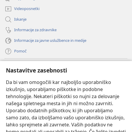
okno)
Videoposnetki
Iskanje
Informacije za zdravnike
Informacije za javne uslužbence in medije
Pomoč
Doniranje
(odpre
Nastavitve zasebnosti
novo
okno)
Da bi vam omogočili kar najboljšo uporabniško
Watchtowerjeva SPLETNA KNJIŽNICA™
(odpre
izkušnjo, uporabljamo piškotke in podobne
novo
®
JW Hub
tehnologije. Nekateri piškotki so nujni za delovanje
okno)
(odpre
našega spletnega mesta in jih ni možno zavrniti.
novo
®
JW Library
okno)
Uporabo dodatnih piškotkov, ki jih uporabljamo
samo zato, da izboljšamo vašo uporabniško izkušnjo,
Watchtower Library
lahko sprejmete ali zavrnete. Vaših podatkov ne
bomo prodali ali uporabili za trženje. Če želite izvedeti