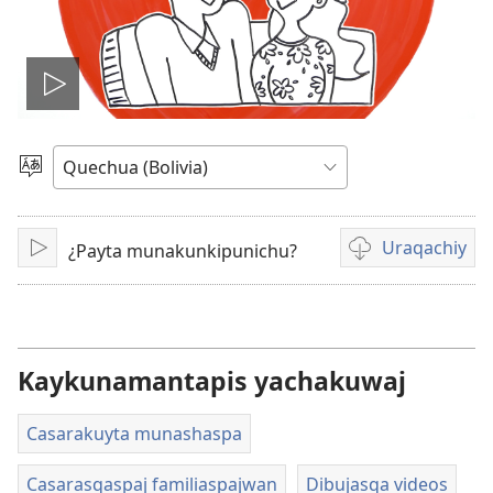
Reproducir
video
Uj
qalluta
ajllay
Uraqachiy
¿Payta munakunkipunichu?
Play
Videota
uraqachinapaj
Kaykunamantapis yachakuwaj
Casarakuyta munashaspa
Casarasqaspaj familiaspajwan
Dibujasqa videos