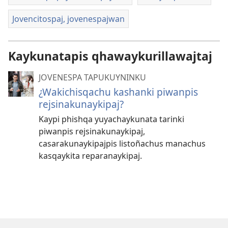
Jovencitospaj, jovenespajwan
Kaykunatapis qhawaykurillawajtaj
JOVENESPA TAPUKUYNINKU
¿Wakichisqachu kashanki piwanpis
rejsinakunaykipaj?
Kaypi phishqa yuyachaykunata tarinki
piwanpis rejsinakunaykipaj,
casarakunaykipajpis listoñachus manachus
kasqaykita reparanaykipaj.