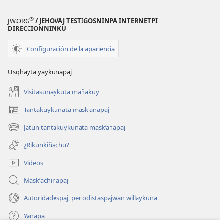
®
JW.ORG
/ JEHOVAJ TESTIGOSNINPA INTERNETPI
DIRECCIONNINKU
Configuración de la apariencia
Usqhayta yaykunapaj
Visitasunaykuta mañakuy
Tantakuykunata mask'anapaj
(opens
new
Jatun tantakuykunata mask’anapaj
(opens
window)
new
¿Rikunkiñachu?
window)
Videos
Maskʼachinapaj
Autoridadespaj, periodistaspajwan willaykuna
Yanapa