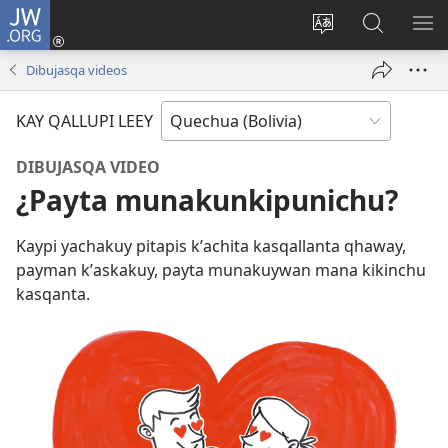
JW.ORG
Yaykunapaj
(opens
Change
JW.ORG
AJ
new
site
nisqapi
KI
Dibujasqa videos
window)
language
maskʼachi
KAY QALLUPI LEEY
DIBUJASQA VIDEO
¿Payta munakunkipunichu?
Kaypi yachakuy pitapis kʼachita kasqallanta qhaway,
payman kʼaskakuy, payta munakuywan mana kikinchu
kasqanta.