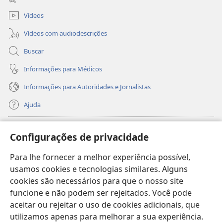
janela)
Vídeos
Vídeos com audiodescrições
Buscar
Informações para Médicos
Informações para Autoridades e Jornalistas
Ajuda
Donativos
(abre
Configurações de privacidade
nova
janela)
Para lhe fornecer a melhor experiência possível,
Biblioteca On-line da Torre de Vigia™
(abre
usamos cookies e tecnologias similares. Alguns
nova
®
JW Hub
cookies são necessários para que o nosso site
janela)
(abre
funcione e não podem ser rejeitados. Você pode
nova
®
JW Library
janela)
aceitar ou rejeitar o uso de cookies adicionais, que
utilizamos apenas para melhorar a sua experiência.