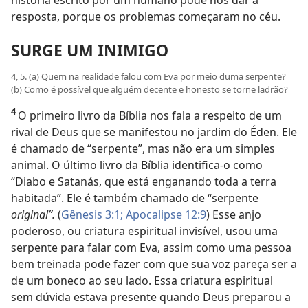
história escrito por um humano pode nos dar a
resposta, porque os problemas começaram no céu.
SURGE UM INIMIGO
4, 5. (a) Quem na realidade falou com Eva por meio duma serpente?
(b) Como é possível que alguém decente e honesto se torne ladrão?
4
O primeiro livro da Bíblia nos fala a respeito de um
rival de Deus que se manifestou no jardim do Éden. Ele
é chamado de “serpente”, mas não era um simples
animal. O último livro da Bíblia identifica-o como
“Diabo e Satanás, que está enganando toda a terra
habitada”. Ele é também chamado de “serpente
original”.
(
Gênesis 3:1;
Apocalipse 12:9
) Esse anjo
poderoso, ou criatura espiritual invisível, usou uma
serpente para falar com Eva, assim como uma pessoa
bem treinada pode fazer com que sua voz pareça ser a
de um boneco ao seu lado. Essa criatura espiritual
sem dúvida estava presente quando Deus preparou a