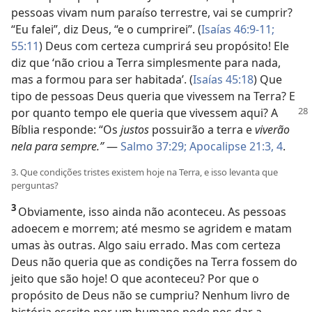
pessoas vivam num paraíso terrestre, vai se cumprir?
“Eu falei”, diz Deus, “e o cumprirei”. (
Isaías 46:9-11;
55:11
) Deus com certeza cumprirá seu propósito! Ele
diz que ‘não criou a Terra simplesmente para nada,
mas a formou para ser habitada’. (
Isaías 45:18
) Que
tipo de pessoas Deus queria que vivessem na Terra? E
por quanto tempo ele queria que
vivessem aqui? A
Bíblia responde: “Os
justos
possuirão a terra e
viverão
nela para sempre.”
—
Salmo 37:29;
Apocalipse 21:3, 4
.
3. Que condições tristes existem hoje na Terra, e isso levanta que
perguntas?
3
Obviamente, isso ainda não aconteceu. As pessoas
adoecem e morrem; até mesmo se agridem e matam
umas às outras. Algo saiu errado. Mas com certeza
Deus não queria que as condições na Terra fossem do
jeito que são hoje! O que aconteceu? Por que o
propósito de Deus não se cumpriu? Nenhum livro de