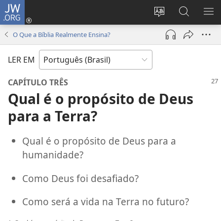
JW.ORG
Log
in
Mudar
Buscar
EXI
(abre
o
no
ME
O Que a Bíblia Realmente Ensina?
nova
idioma
JW.ORG
janela)
do
LER EM
site
CAPÍTULO TRÊS
Qual é o propósito de Deus
para a Terra?
Qual é o propósito de Deus para a
humanidade?
Como Deus foi desafiado?
Como será a vida na Terra no futuro?