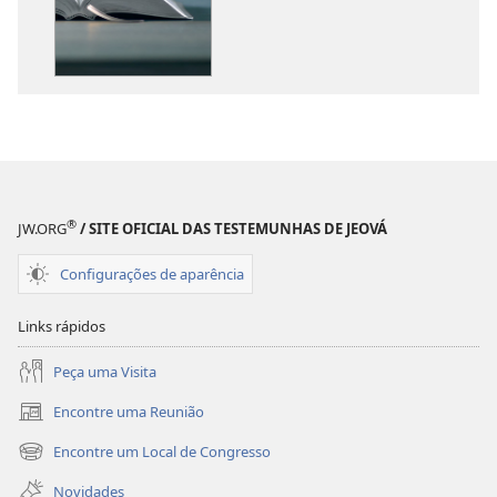
de
de
publicações
áudio
O
O
Que
Que
a
a
Bíblia
Bíblia
Realmente
Realmente
Ensina?
Ensina?
®
JW.ORG
/ SITE OFICIAL DAS TESTEMUNHAS DE JEOVÁ
Configurações de aparência
Links rápidos
Peça uma Visita
Encontre uma Reunião
(abre
nova
Encontre um Local de Congresso
(abre
janela)
nova
Novidades