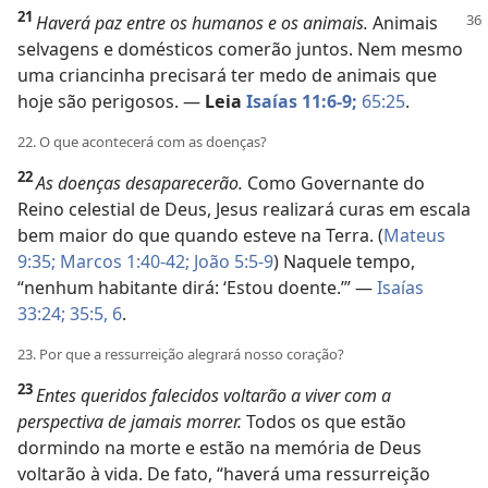
21
Haverá paz entre os humanos e os animais.
Animais
selvagens e domésticos comerão juntos. Nem mesmo
uma criancinha precisará ter medo de animais que
hoje são perigosos. —
Leia
Isaías 11:6-9;
65:25
.
22. O que acontecerá com as doenças?
22
As doenças desaparecerão.
Como Governante do
Reino celestial de Deus, Jesus realizará curas em escala
bem maior do que quando esteve na Terra. (
Mateus
9:35;
Marcos 1:40-42;
João 5:5-9
) Naquele tempo,
“nenhum habitante dirá: ‘Estou doente.’” —
Isaías
33:24;
35:5, 6
.
23. Por que a ressurreição alegrará nosso coração?
23
Entes queridos falecidos voltarão a viver com a
perspectiva de jamais morrer.
Todos os que estão
dormindo na morte e estão na memória de Deus
voltarão à vida. De fato, “haverá uma ressurreição