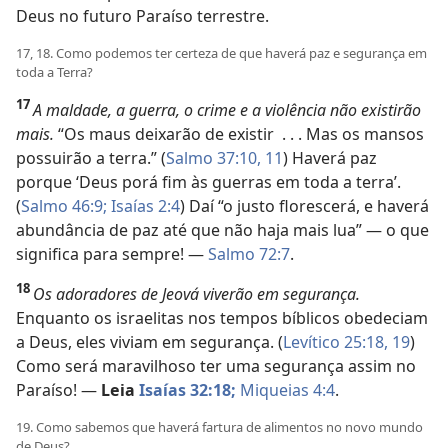
Deus no futuro Paraíso terrestre.
17, 18. Como podemos ter certeza de que haverá paz e segurança em
toda a Terra?
17
A maldade, a guerra, o crime e a violência não existirão
mais.
“Os maus deixarão de existir . . . Mas os mansos
possuirão a terra.” (
Salmo 37:10, 11
) Haverá paz
porque ‘Deus porá fim às guerras em toda a terra’.
(
Salmo 46:9;
Isaías 2:4
) Daí “o justo florescerá, e haverá
abundância de paz até que não haja mais lua” — o que
significa para sempre! —
Salmo 72:7
.
18
Os adoradores de Jeová viverão em segurança.
Enquanto os israelitas nos tempos bíblicos obedeciam
a Deus, eles viviam em segurança. (
Levítico 25:18, 19
)
Como será maravilhoso ter uma segurança assim no
Paraíso! —
Leia
Isaías 32:18;
Miqueias 4:4
.
19. Como sabemos que haverá fartura de alimentos no novo mundo
de Deus?