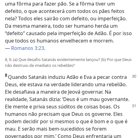
uma fôrma para fazer pão. Se a fôrma tiver um
defeito, o que acontecerá com todos os pães feitos
nela? Todos eles sairão com defeito, ou imperfeição.
Da mesma maneira, todo ser humano herda um
“defeito” causado pela imperfeição de Adão. É por isso
que todos os humanos envelhecem e morrem.
—
Romanos 3:23
.
8, 9. (a) Que desafio Satanás evidentemente lançou? (b) Por que Deus
não destruiu de imediato os rebeldes?
8
Quando Satanás induziu Adão e Eva a pecar contra
Deus, ele estava na verdade liderando uma rebelião.
Ele desafiava a maneira de Jeová governar. Na
realidade, Satanás dizia: ‘Deus é um mau governante.
Ele mente e priva seus
súditos de coisas boas. Os
humanos não precisam que Deus os governe. Eles
podem decidir por si mesmos o que é bom e o que é
mau. E serão mais bem-sucedidos se forem
governados por mim.’ Como Deus enfrentaria um