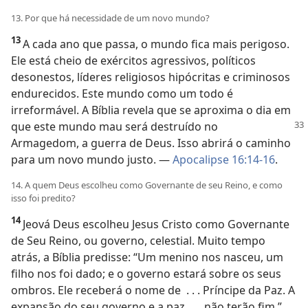
13. Por que há necessidade de um novo mundo?
13
A cada ano que passa, o mundo fica mais perigoso.
Ele está cheio de exércitos agressivos, políticos
desonestos, líderes religiosos hipócritas e criminosos
endurecidos. Este mundo como um todo é
irreformável. A Bíblia revela que se aproxima o dia em
que este mundo mau será destruído
no
Armagedom, a guerra de Deus. Isso abrirá o caminho
para um novo mundo justo. —
Apocalipse 16:14-16
.
14. A quem Deus escolheu como Governante de seu Reino, e como
isso foi predito?
14
Jeová Deus escolheu Jesus Cristo como Governante
de Seu Reino, ou governo, celestial. Muito tempo
atrás, a Bíblia predisse: “Um menino nos nasceu, um
filho nos foi dado; e o governo estará sobre os seus
ombros. Ele receberá o nome de . . . Príncipe da Paz. A
expansão do seu governo e a paz . . . não terão fim.”