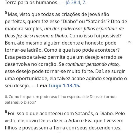
Terra para os humanos. —
Jó 38:4,
7
.
5
Mas, visto que todas as criações de Jeová são
perfeitas, quem fez esse “Diabo” ou “Satanás”? Dito de
maneira simples,
um dos poderosos filhos espirituais de
Deus fez de si mesmo o Diabo.
Como isso foi possível?
Bem, até mesmo
alguém decente e honesto pode
tornar-se ladrão. Como é que isso pode acontecer?
Essa pessoa talvez permita que um desejo errado se
desenvolva no coração. Se
continuar pensando nisso,
esse desejo pode tornar-se muito forte. Daí, se surgir
uma oportunidade, ela talvez acabe agindo segundo o
seu desejo. —
Leia
Tiago 1:13-15
.
6. Como foi que um poderoso filho espiritual de Deus se tornou
Satanás, o Diabo?
6
Foi isso o que aconteceu com Satanás, o Diabo. Pelo
visto, ele ouviu Deus dizer a Adão e Eva que tivessem
filhos e povoassem a Terra com seus descendentes.