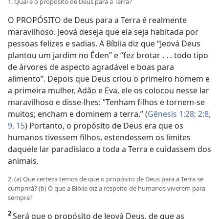
1. Qual é o propósito de Deus para a Terra?
O PROPÓSITO de Deus para a Terra é realmente
maravilhoso. Jeová deseja que ela seja habitada por
pessoas felizes e sadias. A Bíblia diz que “Jeová Deus
plantou um jardim no Éden” e “fez brotar . . . todo tipo
de árvores de aspecto agradável e boas para
alimento”. Depois que Deus criou o primeiro homem e
a primeira mulher, Adão e Eva, ele os colocou nesse lar
maravilhoso e disse-lhes: “Tenham filhos e tornem-se
muitos; encham e dominem a terra.” (
Gênesis 1:28;
2:8,
9,
15
) Portanto, o propósito de Deus era que os
humanos tivessem filhos, estendessem os limites
daquele lar paradisíaco a toda a Terra e cuidassem dos
animais.
2. (a) Que certeza temos de que o propósito de Deus para a Terra se
cumprirá? (b) O que a Bíblia diz a respeito de humanos viverem para
sempre?
2
Será que o propósito de Jeová Deus, de que as