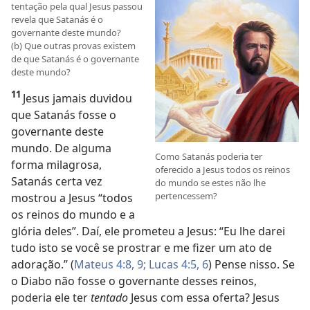
tentação pela qual Jesus passou
revela que Satanás é o
governante deste mundo?
(b) Que outras provas existem
de que Satanás é o governante
deste mundo?
11
Jesus jamais duvidou
que Satanás fosse o
governante deste
mundo. De alguma
Como Satanás poderia ter
forma milagrosa,
oferecido a Jesus todos os reinos
Satanás certa vez
do mundo se estes não lhe
pertencessem?
mostrou a Jesus “todos
os reinos do mundo e a
glória deles”. Daí, ele prometeu a Jesus: “Eu lhe darei
tudo isto se você se prostrar e me fizer um ato de
adoração.” (
Mateus 4:8, 9;
Lucas 4:5, 6
) Pense nisso. Se
o Diabo não fosse o governante desses reinos,
poderia ele ter
tentado
Jesus com essa oferta? Jesus