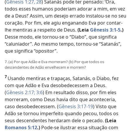
(
Gênesis 1:27, 28
) Satanás pode ter pensado: ‘Ora,
todos esses humanos poderiam adorar a mim, em vez
de a Deus!’ Assim, um desejo errado instalou-se no seu
coração. Por fim, ele agiu enganando Eva por contar-
lhe mentiras a respeito de Deus.
(Leia
Gênesis 3:1-5
.)
Desse modo, ele tornou-se o “Diabo”, que significa
“caluniador”. Ao mesmo tempo, tornou-se “Satanás”,
que significa “opositor”.
7. (a) Por que Adão e Eva morreram? (b) Por que todos os
descendentes de Adão envelhecem e morrem?
7
Usando mentiras e trapaças, Satanás, o Diabo, fez
com que Adão e Eva desobedecessem a Deus.
(
Gênesis 2:17;
3:6
) Em resultado disso, por fim eles
morreram, como Deus havia dito que aconteceria,
caso desobedecessem. (
Gênesis 3:17-19
) Visto que
Adão se tornou imperfeito quando pecou, todos os
seus descendentes herdaram dele o pecado.
(Leia
Romanos 5:12
.)
Pode-se ilustrar essa situação com