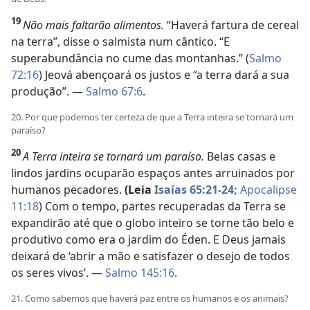
19
Não mais faltarão alimentos.
“Haverá fartura de cereal
na terra”, disse o salmista num cântico. “E
superabundância no cume das montanhas.” (
Salmo
72:16
) Jeová abençoará os justos e “a terra dará a sua
produção”. —
Salmo 67:6
.
20. Por que podemos ter certeza de que a Terra inteira se tornará um
paraíso?
20
A Terra inteira se tornará um paraíso.
Belas casas e
lindos jardins ocuparão espaços antes arruinados por
humanos pecadores.
(Leia
Isaías 65:21-24;
Apocalipse
11:18
) Com o tempo, partes recuperadas da Terra se
expandirão até que o globo inteiro se torne tão belo e
produtivo como era o jardim do Éden. E Deus jamais
deixará de ‘abrir a mão e satisfazer o desejo de todos
os seres vivos’. —
Salmo 145:16
.
21. Como sabemos que haverá paz entre os humanos e os animais?