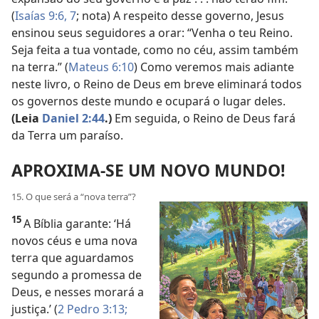
(
Isaías 9:6, 7
; nota) A respeito desse governo, Jesus
ensinou seus seguidores a orar: “Venha o teu Reino.
Seja feita a tua vontade, como no céu, assim também
na terra.” (
Mateus 6:10
) Como veremos mais adiante
neste livro, o Reino de Deus em breve eliminará todos
os governos deste mundo e ocupará o lugar deles.
(Leia
Daniel 2:44
.)
Em seguida, o Reino de Deus fará
da Terra um paraíso.
APROXIMA-SE UM NOVO MUNDO!
15. O que será a “nova terra”?
15
A Bíblia garante: ‘Há
novos céus e uma nova
terra que aguardamos
segundo a promessa de
Deus, e nesses morará a
justiça.’ (
2 Pedro 3:13;