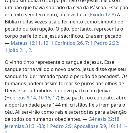
O pão simboliza o corpo perfeito de Jesus. Ele usou
um pão que havia sobrado da ceia da Páscoa. Esse pão
era feito sem fermento, ou levedura. (
Êxodo 12:8
) A
Bíblia muitas vezes usa o fermento como símbolo de
pecado ou corrupção. O pão, portanto, representa o
corpo perfeito que Jesus sacrificou. Era sem pecado.
—
Mateus 16:11, 12;
1 Coríntios 5:6, 7;
1 Pedro 2:22;
1 João 2:1, 2
.
O vinho tinto representa o sangue de Jesus. Esse
sangue torna válido o novo pacto. Jesus disse que seu
sangue foi derramado “para o perdão de pecados”. Os
humanos podem assim tornar-se puros aos olhos de
Deus e ser admitidos no novo pacto com Jeová.
(
Hebreus 9:14;
10:16, 17
) Esse pacto, ou contrato, abre
a oportunidade para 144 mil cristãos fiéis irem para o
céu. Ali servirão como reis e sacerdotes para a bênção
de todos os humanos obedientes. —
Gênesis 22:18;
Jeremias 31:31-33;
1 Pedro 2:9;
Apocalipse 5:9, 10;
14:1-