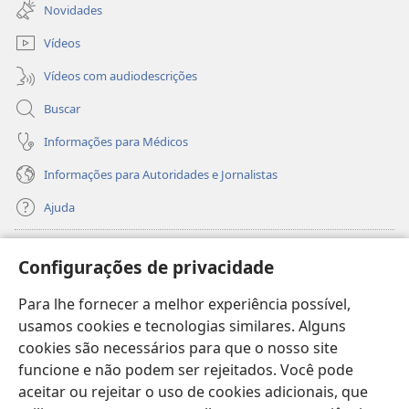
nova
Novidades
janela)
Vídeos
Vídeos com audiodescrições
Buscar
Informações para Médicos
Informações para Autoridades e Jornalistas
Ajuda
Donativos
(abre
Configurações de privacidade
nova
janela)
Para lhe fornecer a melhor experiência possível,
Biblioteca On-line da Torre de Vigia™
(abre
usamos cookies e tecnologias similares. Alguns
nova
®
JW Hub
cookies são necessários para que o nosso site
janela)
(abre
funcione e não podem ser rejeitados. Você pode
nova
®
JW Library
janela)
aceitar ou rejeitar o uso de cookies adicionais, que