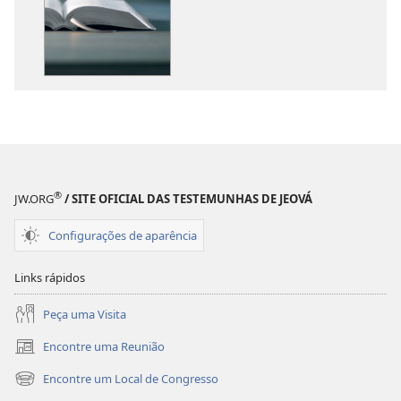
download
download
de
de
publicações
áudio
O
O
Que
Que
a
a
Bíblia
Bíblia
Realmente
Realmente
Ensina?
Ensina?
®
JW.ORG
/ SITE OFICIAL DAS TESTEMUNHAS DE JEOVÁ
Configurações de aparência
Links rápidos
Peça uma Visita
Encontre uma Reunião
(abre
nova
Encontre um Local de Congresso
(abre
janela)