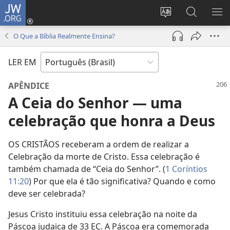
JW.ORG
Log
in
Mudar
Buscar
EXI
(abre
o
no
ME
O Que a Bíblia Realmente Ensina?
nova
idioma
JW.ORG
janela)
do
LER EM
site
APÊNDICE
A Ceia do Senhor — uma
celebração que honra a Deus
OS CRISTÃOS receberam a ordem de realizar a
Celebração da morte de Cristo. Essa celebração é
também chamada de “Ceia do Senhor”. (
1 Coríntios
11:20
) Por que ela é tão significativa? Quando e como
deve ser celebrada?
Jesus Cristo instituiu essa celebração na noite da
Páscoa judaica de 33 EC. A Páscoa era comemorada