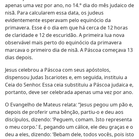
apenas uma vez por ano, no 14.° dia do mês judaico de
nisã. Para calcularem essa data, os judeus
evidentemente esperavam pelo equinócio da
primavera. Esse é o dia em que há cerca de 12 horas
de claridade e 12 de escuridão. A primeira lua nova
observável mais perto do equinócio da primavera
marcava o primeiro dia de nisã. A Páscoa começava 13
dias depois.
Jesus celebrou a Páscoa com seus apóstolos,
dispensou Judas Iscariotes e, em seguida, instituiu a
Ceia do Senhor. Essa ceia substituiu a Páscoa judaica e,
portanto, deve ser celebrada apenas uma vez por ano.
O Evangelho de Mateus relata: “Jesus pegou um pão e,
depois de proferir uma bênção, partiu-o e deu aos
discípulos, dizendo: ‘Peguem, comam. Isto representa
o meu corpo.’ E, pegando um cálice, ele deu graças e o
deu a eles, dizendo: ‘Bebam dele, todos vocês, pois isto