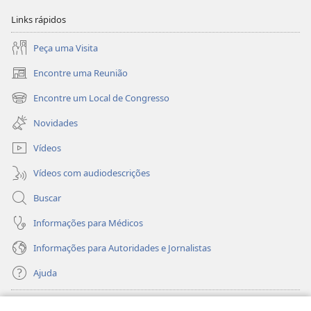
Links rápidos
Peça uma Visita
Encontre uma Reunião
(abre
nova
Encontre um Local de Congresso
(abre
janela)
nova
Novidades
janela)
Vídeos
Vídeos com audiodescrições
Buscar
Informações para Médicos
Informações para Autoridades e Jornalistas
Ajuda
Donativos