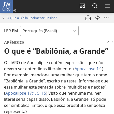
JW.ORG
Log
in
Mudar
Buscar
EXI
(abre
o
no
ME
O Que a Bíblia Realmente Ensina?
nova
idioma
JW.ORG
janela)
do
LER EM
site
APÊNDICE
O que é “Babilônia, a Grande”
O LIVRO de Apocalipse contém expressões que não
devem ser entendidas literalmente. (
Apocalipse 1:1
)
Por exemplo, menciona uma mulher que tem o nome
“Babilônia, a Grande”, escrito na testa. Informa-se que
essa mulher está sentada sobre ‘multidões e nações’.
(
Apocalipse 17:1,
5,
15
) Visto que nenhuma mulher
literal seria capaz disso, Babilônia, a Grande, só pode
ser simbólica. Então, o que essa prostituta simbólica
representa?