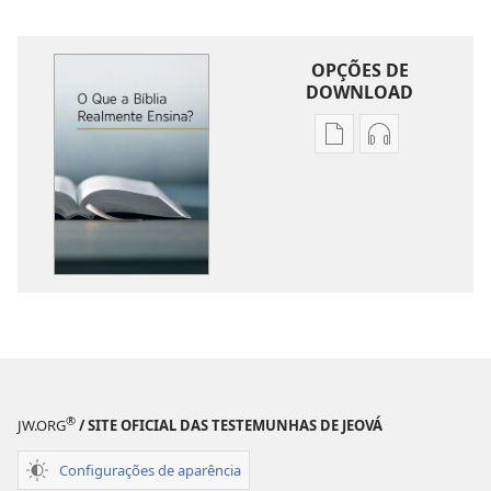
OPÇÕES DE
DOWNLOAD
Opções
Opções
de
de
download
download
de
de
publicações
áudio
O
O
Que
Que
a
a
Bíblia
Bíblia
Realmente
Realmente
Ensina?
Ensina?
®
JW.ORG
/ SITE OFICIAL DAS TESTEMUNHAS DE JEOVÁ
Configurações de aparência