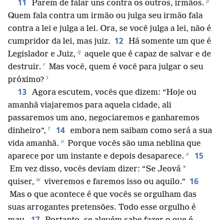
p
11
Parem de falar uns contra os outros, irmãos.
Quem fala contra um irmão ou julga seu irmão fala
contra a lei e julga a lei. Ora, se você julga a lei, não é
12
cumpridor da lei, mas juiz.
Há somente um que é
q
Legislador e Juiz,
aquele que é capaz de salvar e de
r
destruir.
Mas você, quem é você para julgar o seu
s
próximo?
13
Agora escutem, vocês que dizem: “Hoje ou
amanhã viajaremos para aquela cidade, ali
passaremos um ano, negociaremos e ganharemos
t
14
dinheiro”,
embora nem saibam como será a sua
u
vida amanhã.
Porque vocês são uma neblina que
v
15
aparece por um instante e depois desaparece.
*
Em vez disso, vocês deviam dizer: “Se Jeová
w
16
quiser,
viveremos e faremos isso ou aquilo.”
Mas o que acontece é que vocês se orgulham das
suas arrogantes pretensões. Todo esse orgulho é
17