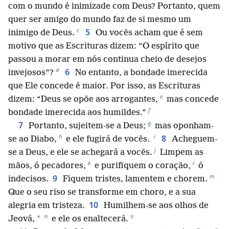
com o mundo é inimizade com Deus? Portanto, quem
quer ser amigo do mundo faz de si mesmo um
c
5
inimigo de Deus.
Ou vocês acham que é sem
motivo que as Escrituras dizem: “O espírito que
passou a morar em nós continua cheio de desejos
d
6
invejosos”?
No entanto, a bondade imerecida
que Ele concede é maior. Por isso, as Escrituras
e
dizem: “Deus se opõe aos arrogantes,
mas concede
f
bondade imerecida aos humildes.”
g
7
Portanto, sujeitem-se a Deus;
mas oponham-
h
i
8
se ao Diabo,
e ele fugirá de vocês.
Acheguem-
j
se a Deus, e ele se achegará a vocês.
Limpem as
k
l
mãos, ó pecadores,
e purifiquem o coração,
ó
m
9
indecisos.
Fiquem tristes, lamentem e chorem.
Que o seu riso se transforme em choro, e a sua
10
alegria em tristeza.
Humilhem-se aos olhos de
n
o
*
Jeová,
e ele os enaltecerá.