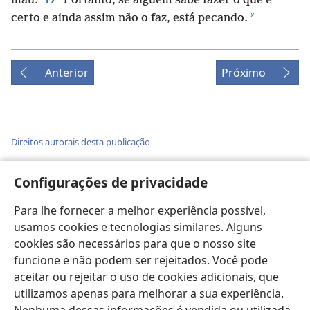
mau.
Portanto, se alguém sabe fazer o que é
x
certo e ainda assim não o faz, está pecando.
Anterior
Próximo
Direitos autorais desta publicação
Copyright
©
2026
Watch Tower Bible and Tract Society of
Pennsylvania.
Configurações de privacidade
TERMOS DE USO
|
POLÍTICA DE PRIVACIDADE
|
CONFIGURAÇÕES
DE PRIVACIDADE
Para lhe fornecer a melhor experiência possível,
usamos cookies e tecnologias similares. Alguns
cookies são necessários para que o nosso site
funcione e não podem ser rejeitados. Você pode
aceitar ou rejeitar o uso de cookies adicionais, que
utilizamos apenas para melhorar a sua experiência.