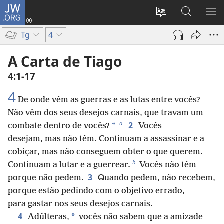
JW.ORG
Log
in
Mudar
Buscar
EXI
(abre
o
no
ME
Tg
4
nova
idioma
JW.ORG
janela)
do
A Carta de Tiago
site
4:1-17
4
De onde vêm as guerras e as lutas entre vocês?
Não vêm dos seus desejos carnais, que travam um
a
2
*
combate dentro de vocês?
Vocês
desejam, mas não têm. Continuam a assassinar e a
cobiçar, mas não conseguem obter o que querem.
b
Continuam a lutar e a guerrear.
Vocês não têm
3
porque não pedem.
Quando pedem, não recebem,
porque estão pedindo com o objetivo errado,
para gastar nos seus desejos carnais.
4
*
Adúlteras,
vocês não sabem que a amizade