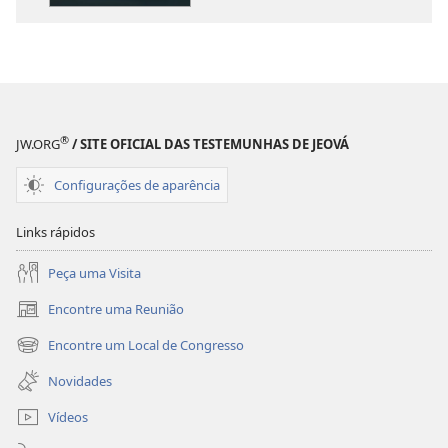
O
O
Que
Que
a
a
Bíblia
Bíblia
Realmente
Realmente
Ensina?
Ensina?
®
JW.ORG
/ SITE OFICIAL DAS TESTEMUNHAS DE JEOVÁ
Configurações de aparência
Links rápidos
Peça uma Visita
Encontre uma Reunião
(abre
nova
Encontre um Local de Congresso
(abre
janela)
nova
Novidades
janela)
Vídeos