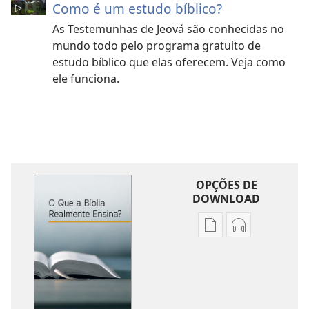
Como é um estudo bíblico?
As Testemunhas de Jeová são conhecidas no
mundo todo pelo programa gratuito de
estudo bíblico que elas oferecem. Veja como
ele funciona.
OPÇÕES DE
DOWNLOAD
Opções
Opções
de
de
download
download
de
de
publicações
áudio