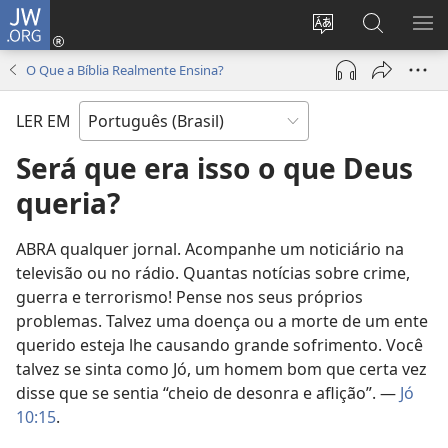
JW.ORG
Log
in
Mudar
Buscar
EXI
(abre
o
no
ME
O Que a Bíblia Realmente Ensina?
nova
idioma
JW.ORG
janela)
do
LER EM
site
Será que era isso o que Deus
queria?
ABRA qualquer jornal. Acompanhe um noticiário na
televisão ou no rádio. Quantas notícias sobre crime,
guerra e terrorismo! Pense nos seus próprios
problemas. Talvez uma doença ou a morte de um ente
querido esteja lhe causando grande sofrimento. Você
talvez se sinta como Jó, um homem bom que certa vez
disse que se sentia “cheio de desonra e aflição”. —
Jó
10:15
.