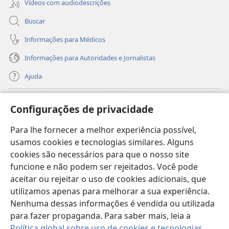
Vídeos com audiodescrições
Buscar
Informações para Médicos
Informações para Autoridades e Jornalistas
Ajuda
Donativos
(abre
Configurações de privacidade
nova
janela)
Para lhe fornecer a melhor experiência possível,
Biblioteca On-line da Torre de Vigia™
(abre
usamos cookies e tecnologias similares. Alguns
nova
®
JW Hub
cookies são necessários para que o nosso site
janela)
(abre
funcione e não podem ser rejeitados. Você pode
nova
®
JW Library
janela)
aceitar ou rejeitar o uso de cookies adicionais, que
utilizamos apenas para melhorar a sua experiência.
Watchtower Library
Nenhuma dessas informações é vendida ou utilizada
para fazer propaganda. Para saber mais, leia a
Política global sobre uso de cookies e tecnologias