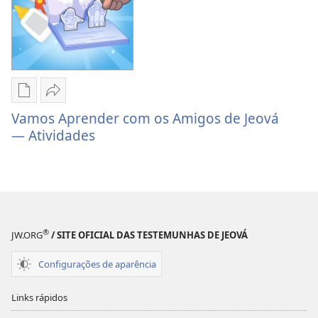
Opções
Compartilhar
de
Vamos
Vamos Aprender com os Amigos de Jeová
download
Aprender
— Atividades
de
com
publicações
os
Vamos
Amigos
Aprender
de
com
Jeová
®
os
— Atividades
JW.ORG
/ SITE OFICIAL DAS TESTEMUNHAS DE JEOVÁ
Amigos
Configurações de aparência
de
Jeová
Links rápidos
— Atividades