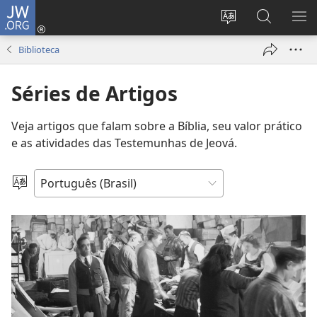
JW.ORG
Log
in
Mudar
Buscar
EXI
(abre
o
no
ME
Biblioteca
nova
idioma
JW.ORG
janela)
do
Séries de Artigos
site
Veja artigos que falam sobre a Bíblia, seu valor prático
e as atividades das Testemunhas de Jeová.
Escolher
idioma