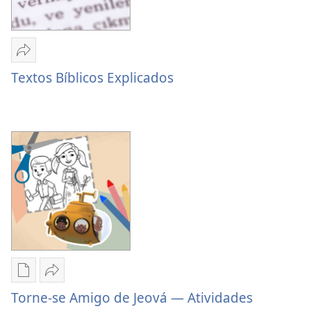
Compartilhar
Textos
Textos Bíblicos Explicados
Bíblicos
Explicados
Opções
Compartilhar
de
Torne-
Torne-se Amigo de Jeová — Atividades