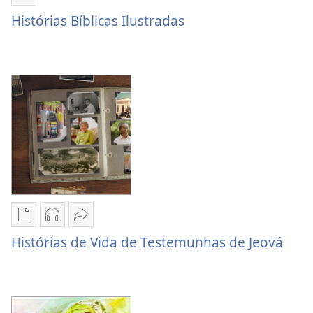
Compartilhar
Histórias
Histórias Bíblicas Ilustradas
Bíblicas
Ilustradas
Opções
Opções
Compartilhar
de
de
Histórias
Histórias de Vida de Testemunhas de Jeová
download
download
de
de
de
Vida
publicações
áudio
de
Histórias
Histórias
Testemunhas