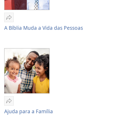
Compartilhar
A
A Bíblia Muda a Vida das Pessoas
Bíblia
Muda
a
Vida
das
Pessoas
Compartilhar
Ajuda
Ajuda para a Família
para