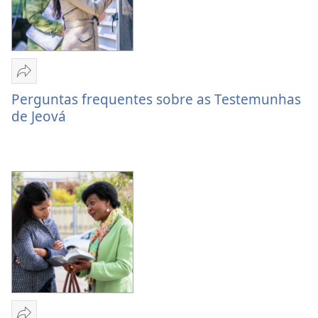
Compartilhar
Perguntas
Perguntas frequentes sobre as Testemunhas
frequentes
de Jeová
sobre
as
Testemunhas
de
Jeová