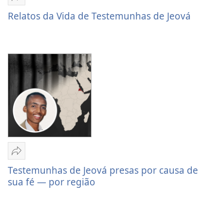
Compartilhar
Relatos
Relatos da Vida de Testemunhas de Jeová
da
Vida
de
Testemunhas
de
Jeová
Compartilhar
Testemunhas
Testemunhas de Jeová presas por causa de
de
sua fé — por região
Jeová
presas
por