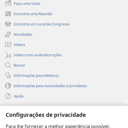
Peça uma Visita
Encontre uma Reunião
(abre
nova
Encontre um Local de Congresso
(abre
janela)
nova
Novidades
janela)
Vídeos
Vídeos com audiodescrições
Buscar
Informações para Médicos
Informações para Autoridades e Jornalistas
Ajuda
Donativos
(abre
Configurações de privacidade
nova
janela)
Para lhe fornecer a melhor experiência possível,
Biblioteca On-line da Torre de Vigia™