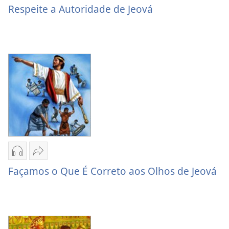
de
Respeite
Respeite a Autoridade de Jeová
download
a
de
Autoridade
áudio
de
Respeite
Jeová
a
Autoridade
de
Jeová
Opções
Compartilhar
de
Façamos
Façamos o Que É Correto aos Olhos de Jeová
download
o
de
Que
áudio
É
Façamos
Correto