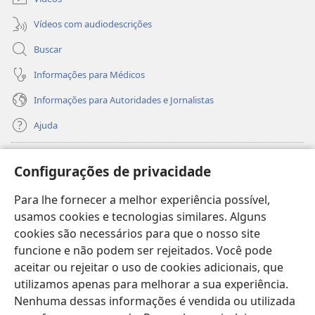
Vídeos com audiodescrições
Buscar
Informações para Médicos
Informações para Autoridades e Jornalistas
Ajuda
Donativos
(abre
Configurações de privacidade
nova
janela)
Para lhe fornecer a melhor experiência possível,
Biblioteca On-line da Torre de Vigia™
(abre
usamos cookies e tecnologias similares. Alguns
nova
®
JW Hub
cookies são necessários para que o nosso site
janela)
(abre
funcione e não podem ser rejeitados. Você pode
nova
®
JW Library
janela)
aceitar ou rejeitar o uso de cookies adicionais, que
utilizamos apenas para melhorar a sua experiência.
Watchtower Library
Nenhuma dessas informações é vendida ou utilizada