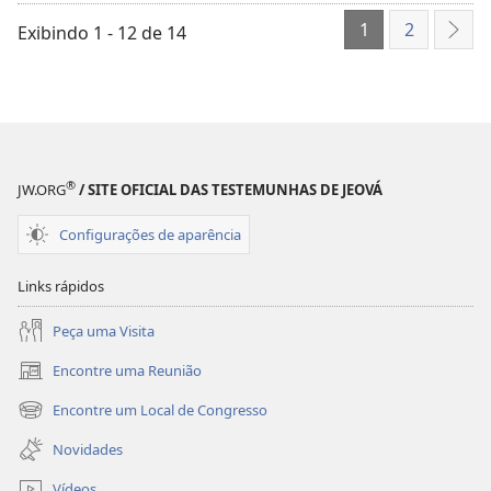
Famílias,
a
1
2
Façam
Leitura
Exibindo 1 - 12 de 14
Pró
com
Diária
Que
da
a
Bíblia
Leitura
Seja
Diária
Parte
®
da
de
JW.ORG
/ SITE OFICIAL DAS TESTEMUNHAS DE JEOVÁ
Bíblia
Sua
Configurações de aparência
Seja
Vida!
Parte
Links rápidos
de
Sua
Peça uma Visita
Vida!
Encontre uma Reunião
(abre
nova
Encontre um Local de Congresso
(abre
janela)
nova
Novidades
janela)
Vídeos