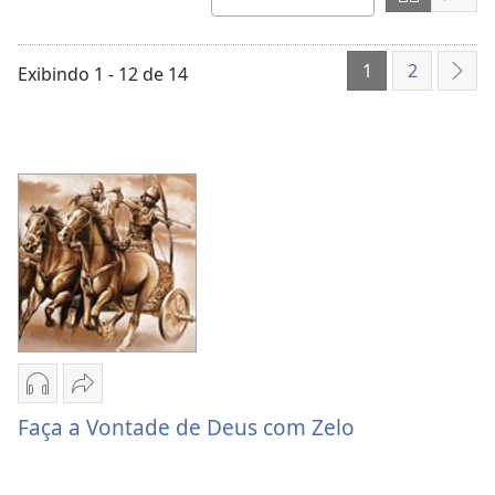
Mostrar
Most
ORDENAR
item
conteúdo
cont
POR
em
em
1
2
Exibindo 1 - 12 de 14
Pró
formato
form
de
de
tabela
lista
Opções
Compartilhar
de
Faça
Faça a Vontade de Deus com Zelo
download
a
de
Vontade