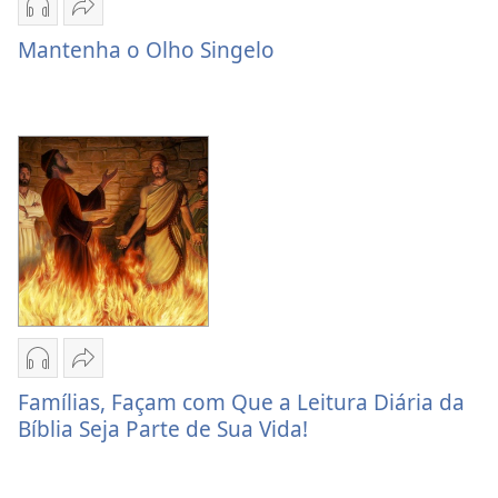
Opções
Compartilhar
de
Mantenha
Mantenha o Olho Singelo
download
o
de
Olho
áudio
Singelo
Mantenha
o
Olho
Singelo
Opções
Compartilhar
de
Famílias,
Famílias, Façam com Que a Leitura Diária da
download
Façam
Bíblia Seja Parte de Sua Vida!
de
com
áudio
Que