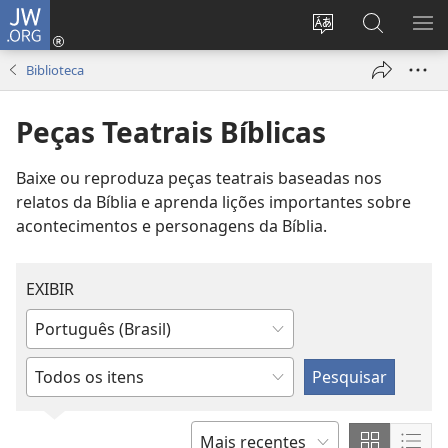
JW.ORG
Log
in
Mudar
Buscar
EXI
(abre
o
no
ME
Biblioteca
nova
idioma
JW.ORG
janela)
do
Peças Teatrais Bíblicas
site
Baixe ou reproduza peças teatrais baseadas nos
relatos da Bíblia e aprenda lições importantes sobre
acontecimentos e personagens da Bíblia.
EXIBIR
Digite
ou
Insira
escolha
ou
o
selecione
idioma
um