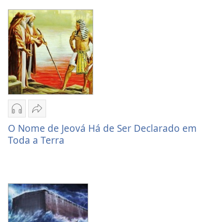
áudio
Sobrevivência
Marcados
para
a
Sobrevivência
Opções
Compartilhar
de
O
O Nome de Jeová Há de Ser Declarado em
download
Nome
Toda a Terra
de
de
áudio
Jeová
O
Há
Nome
de
de
Ser
Jeová
Declarado
Há
em