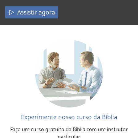
e
Assistir agora
o
Ministério
de
Jesus
Experimente nosso curso da Bíblia
Faça um curso gratuito da Bíblia com um instrutor
particular.