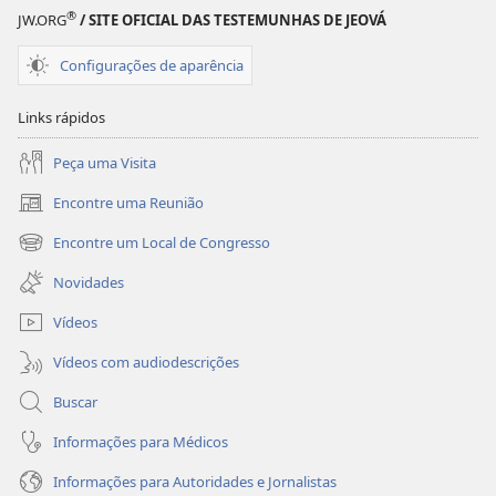
®
JW.ORG
/ SITE OFICIAL DAS TESTEMUNHAS DE JEOVÁ
Configurações de aparência
Links rápidos
Peça uma Visita
Encontre uma Reunião
(abre
nova
Encontre um Local de Congresso
(abre
janela)
nova
Novidades
janela)
Vídeos
Vídeos com audiodescrições
Buscar
Informações para Médicos
Informações para Autoridades e Jornalistas