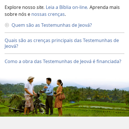
Explore nosso
site.
Leia a Bíblia on-line
.
Aprenda mais
sobre nós e
nossas crenças
.
Quem são as Testemunhas de Jeová?
Quais são as crenças principais das Testemunhas de
Jeová?
Como a obra das Testemunhas de Jeová é financiada?