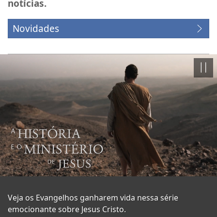
notícias.
Novidades
Paus
A
Veja os Evangelhos ganharem vida nessa série
emocionante sobre Jesus Cristo.
História