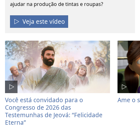
ajudar na produção de tintas e roupas?
Veja este vídeo
Você está convidado para o
Ame o 
Congresso de 2026 das
Testemunhas de Jeová: “Felicidade
Eterna”