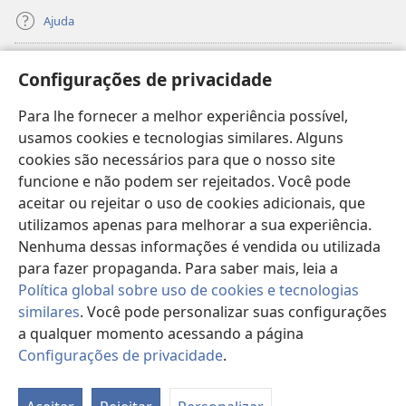
Ajuda
Donativos
(abre
Configurações de privacidade
nova
janela)
Para lhe fornecer a melhor experiência possível,
Biblioteca On-line da Torre de Vigia™
(abre
usamos cookies e tecnologias similares. Alguns
nova
®
JW Hub
cookies são necessários para que o nosso site
janela)
(abre
funcione e não podem ser rejeitados. Você pode
nova
®
JW Library
janela)
aceitar ou rejeitar o uso de cookies adicionais, que
utilizamos apenas para melhorar a sua experiência.
Watchtower Library
Nenhuma dessas informações é vendida ou utilizada
para fazer propaganda. Para saber mais, leia a
Política global sobre uso de cookies e tecnologias
similares
. Você pode personalizar suas configurações
a qualquer momento acessando a página
Copyright
© 2026 Watch Tower Bible and Tract Society of Pennsylvania.
TERMOS DE USO
|
POLÍTICA DE PRIVACIDADE
|
CONFIGURAÇÕES DE
Configurações de privacidade
.
PRIVACIDADE