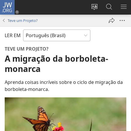
JW.ORG
Log
in
Mudar
Buscar
EXI
(abre
o
no
ME
Teve um Projeto?
nova
idioma
JW.ORG
janela)
do
LER EM
site
TEVE UM PROJETO?
A migração da borboleta-
monarca
Aprenda coisas incríveis sobre o ciclo de migração da
borboleta-monarca.