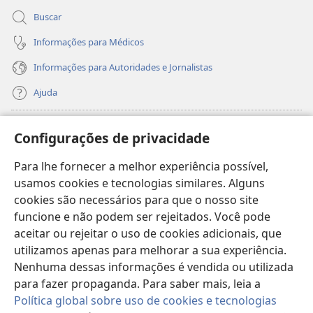
Buscar
Informações para Médicos
Informações para Autoridades e Jornalistas
Ajuda
Donativos
(abre
Configurações de privacidade
nova
janela)
Para lhe fornecer a melhor experiência possível,
Biblioteca On-line da Torre de Vigia™
(abre
usamos cookies e tecnologias similares. Alguns
nova
®
JW Hub
cookies são necessários para que o nosso site
janela)
(abre
funcione e não podem ser rejeitados. Você pode
nova
®
JW Library
janela)
aceitar ou rejeitar o uso de cookies adicionais, que
utilizamos apenas para melhorar a sua experiência.
Watchtower Library
Nenhuma dessas informações é vendida ou utilizada
para fazer propaganda. Para saber mais, leia a
Política global sobre uso de cookies e tecnologias