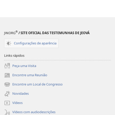
®
JW.ORG
/ SITE OFICIAL DAS TESTEMUNHAS DE JEOVÁ
Configurações de aparência
Links rápidos
Peça uma Visita
Encontre uma Reunião
(abre
nova
Encontre um Local de Congresso
(abre
janela)
nova
Novidades
janela)
Vídeos
Vídeos com audiodescrições