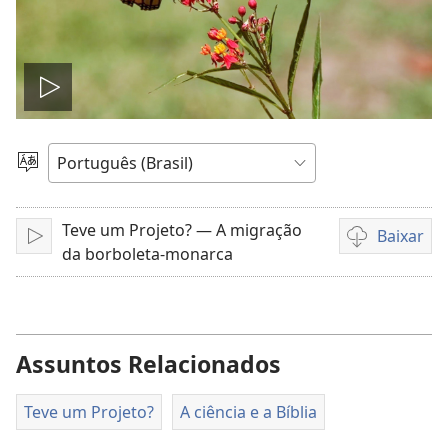
Reproduzir
vídeo
Escolher
idioma
Teve um Projeto? — A migração
Baixar
Reproduzir
Opções
da borboleta-monarca
de
download
de
vídeo
Assuntos Relacionados
Teve um Projeto?
A ciência e a Bíblia