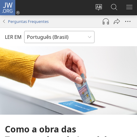
JW.ORG
Log
in
Mudar
Buscar
EXI
(abre
o
no
ME
Perguntas Frequentes
nova
idioma
JW.ORG
janela)
do
LER EM
site
Como a obra das