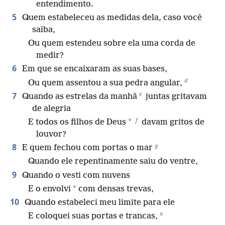
entendimento.
5
Quem estabeleceu as medidas dela, caso você
saiba,
Ou quem estendeu sobre ela uma corda de
medir?
6
Em que se encaixaram as suas bases,
d
Ou quem assentou a sua pedra angular,
e
7
Quando as estrelas da manhã
juntas gritavam
de alegria
f
*
E todos os filhos de Deus
davam gritos de
louvor?
g
8
E quem fechou com portas o mar
Quando ele repentinamente saiu do ventre,
9
Quando o vesti com nuvens
*
E o envolvi
com densas trevas,
10
Quando estabeleci meu limite para ele
h
E coloquei suas portas e trancas,