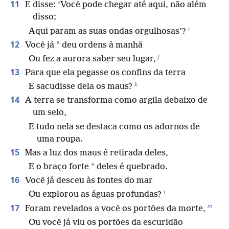
11
E disse: ‘Você pode chegar até aqui, não além
disso;
i
Aqui param as suas ondas orgulhosas’?
12
*
Você já
deu ordens à manhã
j
Ou fez a aurora saber seu lugar,
13
Para que ela pegasse os confins da terra
k
E sacudisse dela os maus?
14
A terra se transforma como argila debaixo de
um selo,
E tudo nela se destaca como os adornos de
uma roupa.
15
Mas a luz dos maus é retirada deles,
*
E o braço forte
deles é quebrado.
16
Você já desceu às fontes do mar
l
Ou explorou as águas profundas?
m
17
Foram revelados a você os portões da morte,
Ou você já viu os portões da escuridão