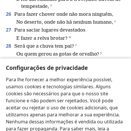
u
tempestade,
26
Para fazer chover onde não mora ninguém,
v
No deserto, onde não há nenhum humano,
27
Para saciar lugares devastados
w
E fazer a relva brotar?
x
28
Será que a chuva tem pai?
y
Ou quem gerou as gotas de orvalho?
29
Do ventre de quem saiu o gelo,
Configurações de privacidade
z
E quem deu à luz a geada do céu?
30
As águas são cobertas como que com pedra,
Para lhe fornecer a melhor experiência possível,
E a superfície das águas profundas se
usamos cookies e tecnologias similares. Alguns
a
congela.
cookies são necessários para que o nosso site
31
funcione e não podem ser rejeitados. Você pode
Será que você pode atar as cordas da
aceitar ou rejeitar o uso de cookies adicionais, que
*
constelação de Quima,
utilizamos apenas para melhorar a sua experiência.
Ou desatar as cordas da constelação de
Nenhuma dessas informações é vendida ou utilizada
b
*
Quesil?
para fazer propaganda. Para saber mais, leia a
32
*
Você pode fazer sair uma constelação
na