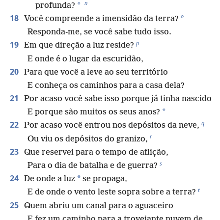
n
*
profunda?
o
18
Você compreende a imensidão da terra?
Responda-me, se você sabe tudo isso.
p
19
Em que direção a luz reside?
E onde é o lugar da escuridão,
20
Para que você a leve ao seu território
E conheça os caminhos para a casa dela?
21
Por acaso você sabe isso porque já tinha nascido
*
E porque são muitos os seus anos?
q
22
Por acaso você entrou nos depósitos da neve,
r
Ou viu os depósitos do granizo,
23
Que reservei para o tempo de aflição,
s
Para o dia de batalha e de guerra?
24
*
De onde a luz
se propaga,
t
E de onde o vento leste sopra sobre a terra?
25
Quem abriu um canal para o aguaceiro
E fez um caminho para a trovejante nuvem de