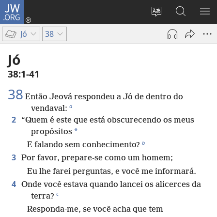
JW.ORG
Log
in
Mudar
Buscar
EXI
(abre
o
no
ME
Jó
38
nova
idioma
JW.ORG
janela)
do
Jó
site
38:1-41
38
Então Jeová respondeu a Jó de dentro do
a
vendaval:
2
“Quem é este que está obscurecendo os meus
*
propósitos
b
E falando sem conhecimento?
3
Por favor, prepare-se como um homem;
Eu lhe farei perguntas, e você me informará.
4
Onde você estava quando lancei os alicerces da
c
terra?
Responda-me, se você acha que tem