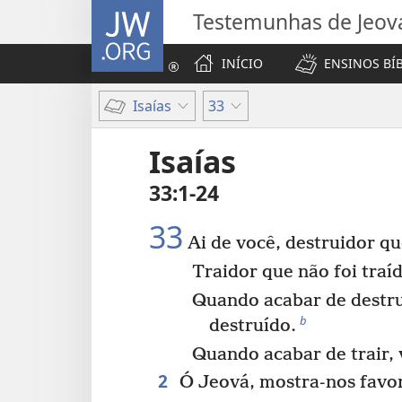
JW.ORG
Testemunhas de Jeov
INÍCIO
ENSINOS BÍ
Isaías
33
Isaías
33:1-24
33
Ai de você, destruidor qu
Traidor que não foi traí
Quando acabar de destru
b
destruído.
Quando acabar de trair, 
2
Ó Jeová, mostra-nos favor