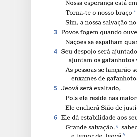
Nossa esperança está em 
*
Torna-te o nosso braço
Sim, a nossa salvação no
3
Povos fogem quando ouve
Nações se espalham quan
4
Seu despojo será ajuntado
ajuntam os gafanhotos 
As pessoas se lançarão 
enxames de gafanhoto
5
Jeová será exaltado,
Pois ele reside nas maior
Ele encherá Sião de justi
6
Ele dá estabilidade aos se
g
Grande salvação,
sabed
h
e temor de Jeová