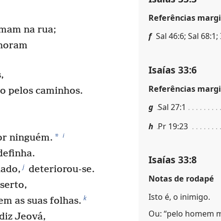
Referências margi
amam na rua;
f
Sal 46:6; Sal 68:1;
choram
Isaías 33:6
,
Referências margi
o pelos caminhos.
g
Sal 27:1
h
Pr 19:23
i
*
or ninguém.
definha.
Isaías 33:8
j
hado,
deteriorou-se.
Notas de rodapé
serto,
Isto é, o inimigo.
k
m as suas folhas.
Ou: “pelo homem m
diz Jeová,