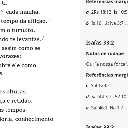
Referências margi
ti.
d
a
2Rs 18:13; Is 10:5
cada manhã,
e
 tempo da aflição.
b
Is 10:12; Na 3:7
m o tumulto.
f
do te levantas.
Isaías 33:2
 assim como se
Notas de rodapé
vorazes;
Ou: “a nossa força”
sobre ele como
s.
Referências margi
c
Sal 123:2
es alturas.
d
Sal 44:3; Is 52:10
ça e retidão.
e
Sal 46:1; Na 1:7
us tempos;
oria, conhecimento
Isaías 33:3