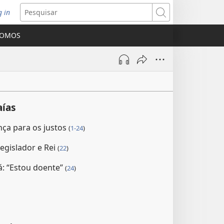
g in
bre
Pesquisar
ova
SOMOS
nela)
aías
nça para os justos
(
1-24
)
 Legislador e Rei
(
22
)
: “Estou doente”
(
24
)