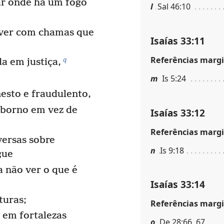
r onde há um fogo
l
Sal 46:10
ver com chamas que
Isaías 33:11
Referências margi
q
 em justiça,
m
Is 5:24
nesto e fraudulento,
uborno em vez de
Isaías 33:12
Referências margi
versas sobre
n
Is 9:18
gue
a não ver o que é
Isaías 33:14
turas;
Referências margi
 em fortalezas
o
De 28:66, 67