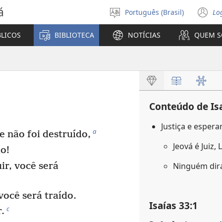
á
Português (Brasil)
Lo
Selecione
(a
o
n
BLICOS
BIBLIOTECA
NOTÍCIAS
QUEM 
idioma
ja
Conteúdo de Is
Justiça e espera
a
e não foi destruído,
Jeová é Juiz,
do!
ir, você será
Ninguém dirá
você será traído.
Isaías 33:1
c
.