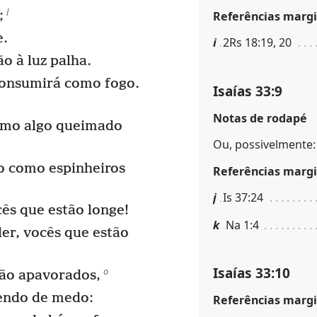
l
;
Referências margi
e.
i
2Rs 18:19, 20
 à luz palha.
 consumirá como fogo.
Isaías 33:9
Notas de rodapé
omo algo queimado
Ou, possivelmente: 
o como espinheiros
Referências margi
j
Is 37:24
ês que estão longe!
k
Na 1:4
r, vocês que estão
Isaías 33:10
o
ão apavorados,
mendo de medo:
Referências margi