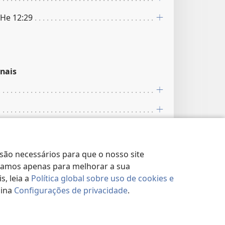
 He 12:29
nais
 são necessários para que o nosso site
lizamos apenas para melhorar a sua
, leia a
Política global sobre uso de cookies e
gina
Configurações de privacidade
.
gar alto”.
nais