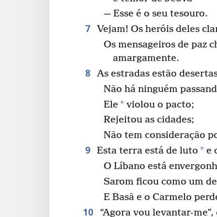
— Esse é o seu tesouro.
7
Vejam! Os heróis deles cl
Os mensageiros de paz 
amargamente.
8
As estradas estão desertas
Não há ninguém passand
*
Ele
violou o pacto;
Rejeitou as cidades;
Não tem consideração p
9
*
Esta terra está de luto
e 
O Líbano está envergon
Sarom ficou como um de
E Basã e o Carmelo perde
10
“Agora vou levantar-me”, 