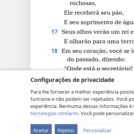
rochosas,
Ele receberá seu pão,
E seu suprimento de águ
17
Seus olhos verão um rei e
E olharão para uma terra
18
Em seu coração, você se 
do passado, dizendo:
“Onde está o secretário?
Onde está o homem que p
Configurações de privacidade
Onde está aquele que con
Para lhe fornecer a melhor experiência possív
19
Você não verá mais o povo
funcione e não podem ser rejeitados. Você pod
experiência. Nenhuma dessas informações é ve
Um povo cujo idioma é di
tecnologias similares
. Você pode personaliz
compreender,
*
Cuja língua estranha
vo
Aceitar
Rejeitar
Personalizar
v
entender.