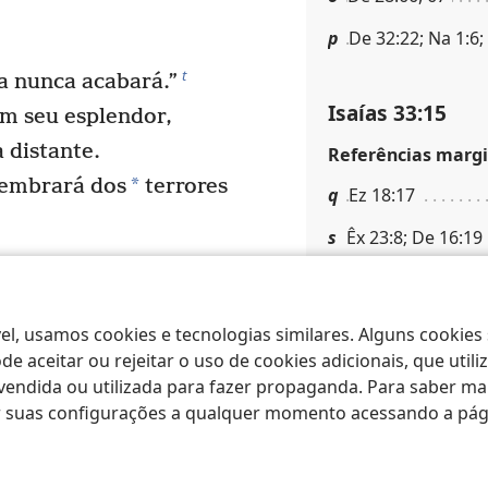
p
De 32:22; Na 1:6;
t
a nunca acabará.”
Isaías 33:15
m seu esplendor,
 distante.
Referências margi
*
lembrará dos
terrores
q
Ez 18:17
s
Êx 23:8; De 16:19
r
1Cr 29:17
u
esava o tributo?
tava as torres?”
el, usamos cookies e tecnologias similares. Alguns cookies
Isaías 33:16
 insolente,
e aceitar ou rejeitar o uso de cookies adicionais, que uti
ndida ou utilizada para fazer propaganda. Para saber mais
*
fícil
demais de
Notas de rodapé
ar suas configurações a qualquer momento acessando a pá
Ou: “refúgio num lu
cê não consegue
Referências margi