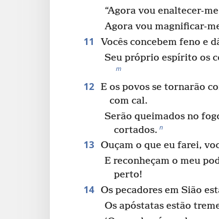
“Agora vou enaltecer-me
Agora vou magnificar-m
11
Vocês concebem feno e dão
Seu próprio espírito os
m
12
E os povos se tornarão c
com cal.
Serão queimados no fog
n
cortados.
13
Ouçam o que eu farei, voc
E reconheçam o meu pode
perto!
14
Os pecadores em Sião est
Os apóstatas estão tre