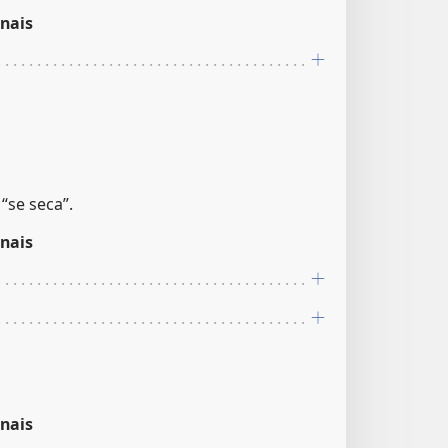
nais
“se seca”.
nais
nais