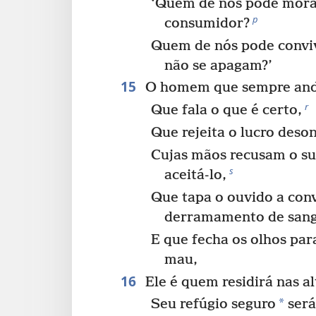
‘Quem de nós pode mora
p
consumidor?
Quem de nós pode convi
não se apagam?’
15
O homem que sempre anda
r
Que fala o que é certo,
Que rejeita o lucro deso
Cujas mãos recusam o s
s
aceitá-lo,
Que tapa o ouvido a con
derramamento de san
E que fecha os olhos par
mau,
16
Ele é quem residirá nas al
*
Seu refúgio seguro
será