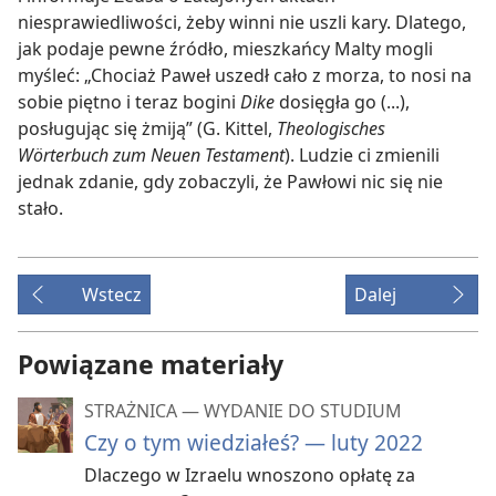
niesprawiedliwości, żeby winni nie uszli kary. Dlatego,
jak podaje pewne źródło, mieszkańcy Malty mogli
myśleć: „Chociaż Paweł uszedł cało z morza, to nosi na
sobie piętno i teraz bogini
Dike
dosięgła go (...),
posługując się żmiją” (G. Kittel,
Theologisches
Wörterbuch zum Neuen Testament
). Ludzie ci zmienili
jednak zdanie, gdy zobaczyli, że Pawłowi nic się nie
stało.
Wstecz
Dalej
Powiązane materiały
STRAŻNICA — WYDANIE DO STUDIUM
Czy o tym wiedziałeś? — luty 2022
Dlaczego w Izraelu wnoszono opłatę za