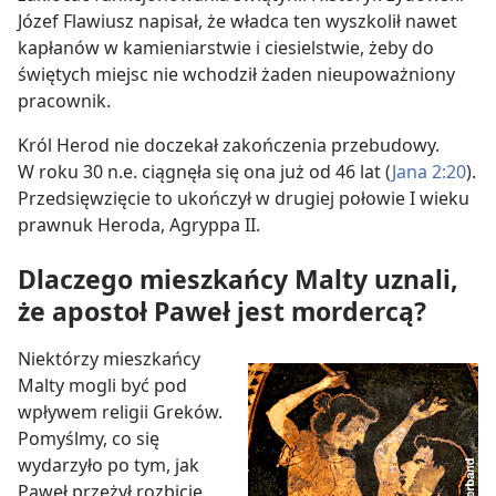
Józef Flawiusz napisał, że władca ten wyszkolił nawet
kapłanów w kamieniarstwie i ciesielstwie, żeby do
świętych miejsc nie wchodził żaden nieupoważniony
pracownik.
Król Herod nie doczekał zakończenia przebudowy.
W roku 30 n.e. ciągnęła się ona już od 46 lat (
Jana 2:20
).
Przedsięwzięcie to ukończył w drugiej połowie I wieku
prawnuk Heroda, Agryppa II.
Dlaczego mieszkańcy Malty uznali,
że apostoł Paweł jest mordercą?
Niektórzy mieszkańcy
Malty mogli być pod
wpływem religii Greków.
Pomyślmy, co się
wydarzyło po tym, jak
Paweł przeżył rozbicie