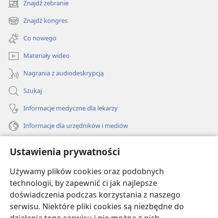
Znajdź zebranie
(opens
new
Znajdź kongres
(opens
window)
new
Co nowego
window)
Materiały wideo
Nagrania z audiodeskrypcją
Szukaj
Informacje medyczne dla lekarzy
Informacje dla urzędników i mediów
Pomoc
Ustawienia prywatności
Darowizny
Używamy plików cookies oraz podobnych
(opens
new
technologii, by zapewnić ci jak najlepsze
window)
doświadczenia podczas korzystania z naszego
BIBLIOTEKA INTERNETOWA Strażnicy
(opens
serwisu. Niektóre pliki cookies są niezbędne do
new
®
JW Hub
window)