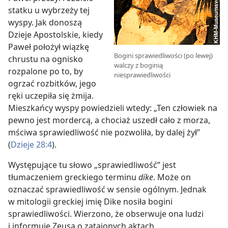
statku u wybrzeży tej
wyspy. Jak donoszą
Dzieje Apostolskie, kiedy
Paweł położył wiązkę
Bogini sprawiedliwości (po lewej)
chrustu na ognisko
walczy z boginią
rozpalone po to, by
niesprawiedliwości
ogrzać rozbitków, jego
ręki uczepiła się żmija.
Mieszkańcy wyspy powiedzieli wtedy: „Ten człowiek na
pewno jest mordercą, a chociaż uszedł cało z morza,
mściwa sprawiedliwość nie pozwoliła, by dalej żył”
(
Dzieje 28:4
).
Występujące tu słowo „sprawiedliwość” jest
tłumaczeniem greckiego terminu
díke
. Może on
oznaczać sprawiedliwość w sensie ogólnym. Jednak
w mitologii greckiej imię Dike nosiła bogini
sprawiedliwości. Wierzono, że obserwuje ona ludzi
i informuje Zeusa o zatajonych aktach