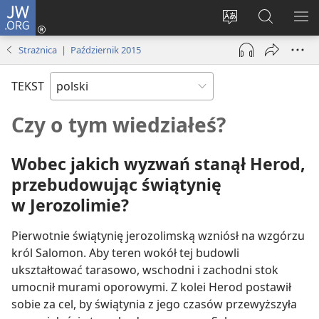
JW.ORG
Logowanie
(opens
Wybór
Szukaj
PO
new
języka
na
ME
Strażnica | Październik 2015
window)
JW.ORG
TEKST
Czy o tym wiedziałeś?
Wobec jakich wyzwań stanął Herod,
przebudowując świątynię
w Jerozolimie?
Pierwotnie świątynię jerozolimską wzniósł na wzgórzu
król Salomon. Aby teren wokół tej budowli
ukształtować tarasowo, wschodni i zachodni stok
umocnił murami oporowymi. Z kolei Herod postawił
sobie za cel, by świątynia z jego czasów przewyższyła