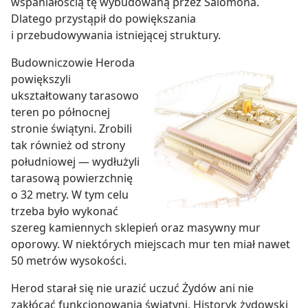
wspaniałością tę wybudowaną przez Salomona.
Dlatego przystąpił do powiększania
i przebudowywania istniejącej struktury.
Budowniczowie Heroda
powiększyli
ukształtowany tarasowo
teren po północnej
stronie świątyni. Zrobili
tak również od strony
południowej — wydłużyli
tarasową powierzchnię
o 32 metry. W tym celu
trzeba było wykonać
szereg kamiennych sklepień oraz masywny mur
oporowy. W niektórych miejscach mur ten miał nawet
50 metrów wysokości.
Herod starał się nie urazić uczuć Żydów ani nie
zakłócać funkcjonowania świątyni. Historyk żydowski