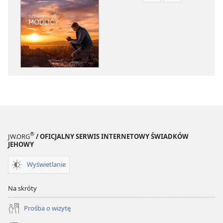
pobierania
pobierania
publikacji
nagrań
elektronicznych
audio
STRAŻNICA
STRAŻNICA
Czy
Czy
warto
warto
się
się
modlić?
modlić?
®
JW.ORG
/ OFICJALNY SERWIS INTERNETOWY ŚWIADKÓW
JEHOWY
Wyświetlanie
Na skróty
Prośba o wizytę