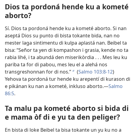
Dios ta pordoná hende ku a kometé
aborto?
Sí. Dios ta pordoná hende ku a kometé aborto. Si nan
aseptá Dios su punto di bista tokante bida, nan no
mester laga sintimentu di kulpa aplastá nan. Beibel ta
bisa: “Señor ta yen di kompashon i grasia, kende no ta
rabia lihé, i ta abundá den miserikòrdia . . . Mes leu ku
pariba ta for di pabou, mes leu el a alehá nos
transgreshonnan for di nos.”
(
Salmo 103:8-12
)
b
Yehova ta pordoná tur hende ku arepentí di kurason di
e pikánan ku nan a kometé, inkluso aborto.—
Salmo
86:5
.
Ta malu pa kometé aborto si bida di
e mama òf di e yu ta den peliger?
En bista di loke Beibel ta bisa tokante un yu ku no a