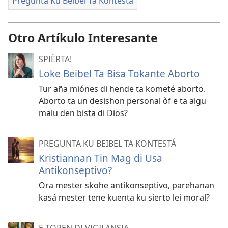
Pregunta Ku Beibel Ta Kontestá
Otro Artíkulo Interesante
SPIÈRTA!
Loke Beibel Ta Bisa Tokante Aborto
Tur aña miónes di hende ta kometé aborto.
Aborto ta un desishon personal òf e ta algu
malu den bista di Dios?
PREGUNTA KU BEIBEL TA KONTESTÁ
Kristiannan Tin Mag di Usa
Antikonseptivo?
Ora mester skohe antikonseptivo, parehanan
kasá mester tene kuenta ku sierto lei moral?
E TOREN DI VIGILANSIA