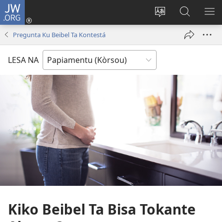
JW.ORG
Log
In
Kambia
Buska
MU
(opens
idioma
Riba
ME
Pregunta Ku Beibel Ta Kontestá
new
di
JW.ORG
window)
e
LESA NA
website
Kiko Beibel Ta Bisa Tokante