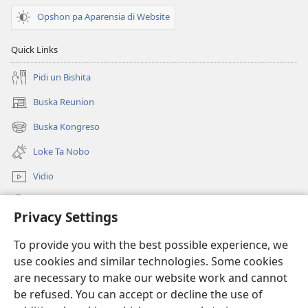
Opshon pa Aparensia di Website
Quick Links
Pidi un Bishita
Buska Reunion
(opens
new
Buska Kongreso
(opens
window)
new
Loke Ta Nobo
window)
Vidio
Buska Riba JW.ORG
Privacy Settings
Donashon
(opens
To provide you with the best possible experience, we
new
use cookies and similar technologies. Some cookies
window)
BIBLIOTEKA ONLINE Watchtower™
are necessary to make our website work and cannot
(opens
be refused. You can accept or decline the use of
new
®
JW Hub
window)