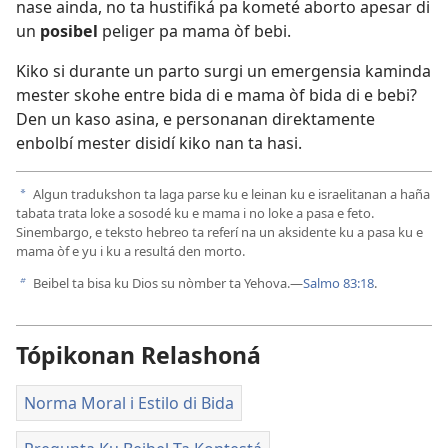
nase ainda, no ta hustifiká pa kometé aborto apesar di
un
posibel
peliger pa mama òf bebi.
Kiko si durante un parto surgi un emergensia kaminda
mester skohe entre bida di e mama òf bida di e bebi?
Den un kaso asina, e personanan direktamente
enbolbí mester disidí kiko nan ta hasi.
Algun tradukshon ta laga parse ku e leinan ku e israelitanan a haña
a
tabata trata loke a sosodé ku e mama i no loke a pasa e feto.
Sinembargo, e teksto hebreo ta referí na un aksidente ku a pasa ku e
mama òf e yu i ku a resultá den morto.
Beibel ta bisa ku Dios su nòmber ta Yehova.—
Salmo 83:18
.
b
Tópikonan Relashoná
Norma Moral i Estilo di Bida