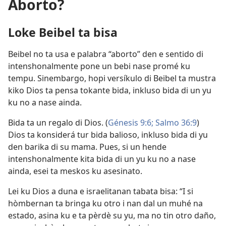
Aborto?
Loke Beibel ta bisa
Beibel no ta usa e palabra “aborto” den e sentido di
intenshonalmente pone un bebi nase promé ku
tempu. Sinembargo, hopi versíkulo di Beibel ta mustra
kiko Dios ta pensa tokante bida, inkluso bida di un yu
ku no a nase ainda.
Bida ta un regalo di Dios. (
Génesis 9:6;
Salmo 36:9
)
Dios ta konsiderá tur bida balioso, inkluso bida di yu
den barika di su mama. Pues, si un hende
intenshonalmente kita bida di un yu ku no a nase
ainda, esei ta meskos ku asesinato.
Lei ku Dios a duna e israelitanan tabata bisa: “I si
hòmbernan ta bringa ku otro i nan dal un muhé na
estado, asina ku e ta pèrdè su yu, ma no tin otro daño,