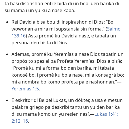
ta hasi distinshon entre bida di un bebi den barika di
su mama i un yu ku a nase kaba.
Rei David a bisa bou di inspirashon di Dios: “Bo
wowonan a mira mi supstansia sin forma.” (
Salmo
139:16
) Asta promé ku David a nase, e tabata un
persona den bista di Dios.
Ademas, promé ku Yeremías a nase Dios tabatin un
propósito spesial pa Profeta Yeremías. Dios a bis’é:
“Promé ku mi a forma bo den barika, mi tabata
konosé bo, i promé ku bo a nase, mi a konsagrá bo;
mi a nombra bo komo profeta pa e nashonnan.”—
Yeremías 1:5
.
E eskritor di Beibel Lukas, un dòkter, a usa e mesun
palabra griego pa deskribí tantu un yu den barika
di su mama komo un yu resien nasí.—
Lukas 1:41;
2:12,
16
.