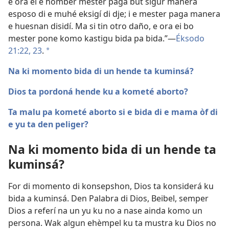
e ora ei e hòmber mester paga but sigur manera
esposo di e muhé eksigí di dje; i e mester paga manera
e huesnan disidí. Ma si tin otro daño, e ora ei bo
mester pone komo kastigu bida pa bida.”—
Éksodo
21:22, 23
.
a
Na ki momento bida di un hende ta kuminsá?
Dios ta pordoná hende ku a kometé aborto?
Ta malu pa kometé aborto si e bida di e mama òf di
e yu ta den peliger?
Na ki momento bida di un hende ta
kuminsá?
For di momento di konsepshon, Dios ta konsiderá ku
bida a kuminsá. Den Palabra di Dios, Beibel, semper
Dios a referí na un yu ku no a nase ainda komo un
persona. Wak algun ehèmpel ku ta mustra ku Dios no