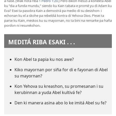
a nase. (Wak nota riba
1 Pedro 1:20
.) Pero dikon Hesus a konektá Abel
ku “dia a funda mundu,” siendo ku Kain tabata e promé yu di Adam ku
Eva? Esei ta pasobra Kain a demostrá pa medio di su desishon- i
echonan ku el a skohe pa rebeldiá kontra di Yehova Dios. P’esei ta
parse ku Kain, meskos ku su mayornan, no ta bini na remarke pa haña
pordon ni resurekshon.
MEDITÁ RIBA ESAKI . . .
Kon Abel ta papia ku nos awe?
Kiko mayornan por siña for di e fayonan di Abel
su mayornan?
Kon Yehova su kreashon, su promesanan i su
kerubinnan a yuda Abel kultivá fe?
Den ki manera asina abo lo ke imitá Abel su fe?