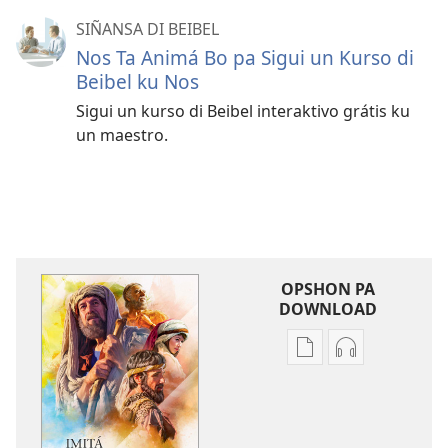
SIÑANSA DI BEIBEL
Nos Ta Animá Bo pa Sigui un Kurso di
Beibel ku Nos
Sigui un kurso di Beibel interaktivo grátis ku
un maestro.
OPSHON PA
DOWNLOAD
Opshon
Opshon
pa
pa
download
download
publikashon
oudio