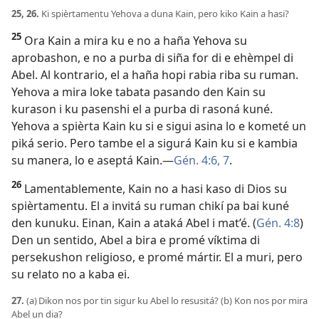
25, 26.
Ki spièrtamentu Yehova a duna Kain, pero kiko Kain a hasi?
25
Ora Kain a mira ku e no a haña Yehova su
aprobashon, e no a purba di siña for di e ehèmpel di
Abel. Al kontrario, el a haña hopi rabia riba su ruman.
Yehova a mira loke tabata pasando den Kain su
kurason i ku pasenshi el a purba di rasoná kuné.
Yehova a spièrta Kain ku si e sigui asina lo e kometé un
piká serio. Pero tambe el a sigurá Kain ku si e kambia
su manera, lo e aseptá Kain.—
Gén. 4:6, 7
.
26
Lamentablemente, Kain no a hasi kaso di Dios su
spièrtamentu. El a invitá su ruman chikí pa bai kuné
den kunuku. Einan, Kain a ataká Abel i mat’é. (
Gén. 4:8
)
Den un sentido, Abel a bira e promé víktima di
persekushon religioso, e promé mártir. El a muri, pero
su relato no a kaba ei.
27.
(a) Dikon nos por tin sigur ku Abel lo resusitá? (b) Kon nos por mira
Abel un dia?