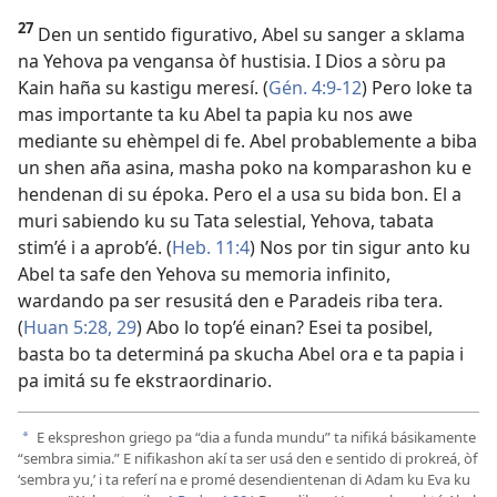
27
Den un sentido figurativo, Abel su sanger a sklama
na Yehova pa vengansa òf hustisia. I Dios a sòru pa
Kain haña su kastigu meresí. (
Gén. 4:​9-12
) Pero loke ta
mas importante ta ku Abel ta papia ku nos awe
mediante su ehèmpel di fe. Abel probablemente a biba
un shen aña asina, masha poko na komparashon ku e
hendenan di su époka. Pero el a usa su bida bon. El a
muri sabiendo ku su Tata selestial, Yehova, tabata
stim’é i a aprob’é. (
Heb. 11:4
) Nos por tin sigur anto ku
Abel ta safe den Yehova su memoria infinito,
wardando pa ser resusitá den e Paradeis riba tera.
(
Huan 5:28, 29
) Abo lo top’é einan? Esei ta posibel,
basta bo ta determiná pa skucha Abel ora e ta papia i
pa imitá su fe ekstraordinario.
E ekspreshon griego pa “dia a funda mundu” ta nifiká básikamente
a
“sembra simia.” E nifikashon akí ta ser usá den e sentido di prokreá, òf
‘sembra yu,’ i ta referí na e promé desendientenan di Adam ku Eva ku