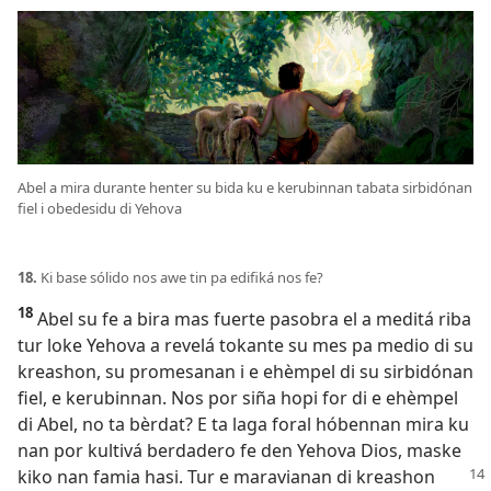
Abel a mira durante henter su bida ku e kerubinnan tabata sirbidónan
fiel i obedesidu di Yehova
18.
Ki base sólido nos awe tin pa edifiká nos fe?
18
Abel su fe a bira mas fuerte pasobra el a meditá riba
tur loke Yehova a revelá tokante su mes pa medio di su
kreashon, su promesanan i e ehèmpel di su sirbidónan
fiel, e kerubinnan. Nos por siña hopi for di e ehèmpel
di Abel, no ta bèrdat? E ta laga foral hóbennan mira ku
nan por kultivá berdadero fe den Yehova Dios, maske
kiko nan famia hasi. Tur e maravianan di
kreashon