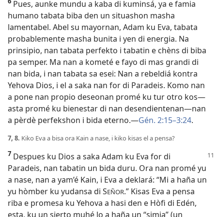
6
Pues, aunke mundu a kaba di kuminsá, ya e famia
humano tabata biba den un situashon masha
lamentabel. Abel su mayornan, Adam ku Eva, tabata
probablemente masha bunita i yen di energia. Na
prinsipio, nan tabata perfekto i tabatin e chèns di biba
pa semper. Ma nan a kometé e fayo di mas grandi di
nan bida, i nan tabata sa esei: Nan a rebeldiá kontra
Yehova Dios, i el a saka nan for di Paradeis. Komo nan
a pone nan propio deseonan promé ku tur otro kos—
asta promé ku bienestar di nan desendientenan—nan
a pèrdè perfekshon i bida eterno.—
Gén. 2:15–3:24
.
7, 8.
Kiko Eva a bisa ora Kain a nase, i kiko kisas el a pensa?
7
Despues ku Dios a saka Adam ku Eva for di
Paradeis, nan tabatin un bida duru. Ora nan promé yu
a nase, nan a yam’é Kain, i Eva a deklará: “Mi a haña un
yu hòmber ku yudansa di S
.” Kisas Eva a pensa
EÑOR
riba e promesa ku Yehova a hasi den e Hòfi di Edén,
esta, ku un sierto muhé lo a haña un “simia” (un