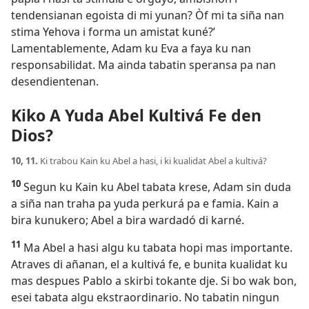
tendensianan egoista di mi yunan? Òf mi ta siña nan
stima Yehova i forma un amistat kuné?’
Lamentablemente, Adam ku Eva a faya ku nan
responsabilidat. Ma ainda tabatin speransa pa nan
desendientenan.
Kiko A Yuda Abel Kultivá Fe den
Dios?
10, 11.
Ki trabou Kain ku Abel a hasi, i ki kualidat Abel a kultivá?
10
Segun ku Kain ku Abel tabata krese, Adam sin duda
a siña nan traha pa yuda perkurá pa e famia. Kain a
bira kunukero; Abel a bira wardadó di karné.
11
Ma Abel a hasi algu ku tabata hopi mas importante.
Atraves di añanan, el a kultivá fe, e bunita kualidat ku
mas despues Pablo a skirbi tokante dje. Si bo wak bon,
esei tabata algu ekstraordinario. No tabatin ningun