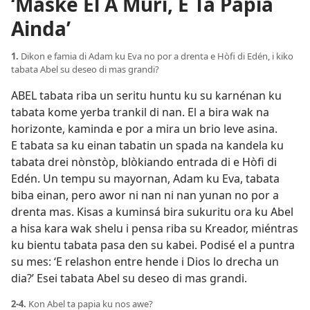
‘Maske El A Muri, E Ta Papia
Ainda’
1.
Dikon e famia di Adam ku Eva no por a drenta e Hòfi di Edén, i kiko
tabata Abel su deseo di mas grandi?
ABEL tabata riba un seritu huntu ku su karnénan ku
tabata kome yerba trankil di nan. El a bira wak na
horizonte, kaminda e por a mira un brio leve asina.
E tabata sa ku einan tabatin un spada na kandela ku
tabata drei nònstòp, blòkiando entrada di e Hòfi di
Edén. Un tempu su mayornan, Adam ku Eva, tabata
biba einan, pero awor ni nan ni nan yunan no por a
drenta mas. Kisas a kuminsá bira sukuritu ora ku Abel
a hisa kara wak shelu i pensa riba su Kreador, miéntras
ku bientu tabata pasa den su kabei. Podisé el a puntra
su mes: ‘E relashon entre hende i Dios lo drecha un
dia?’ Esei tabata Abel su deseo di mas grandi.
2-4.
Kon Abel ta papia ku nos awe?