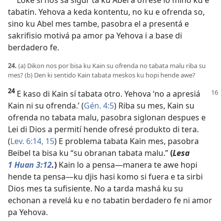
Loke sí nos sa sigur ta ku Abel a ofresé lo mihó ku e
tabatin. Yehova a keda kontentu, no ku e ofrenda so,
sino ku Abel mes tambe, pasobra el a presentá e
sakrifisio motivá pa amor pa Yehova i a base di
berdadero fe.
24.
(a) Dikon nos por bisa ku Kain su ofrenda no tabata malu riba su
mes? (b) Den ki sentido Kain tabata meskos ku hopi hende awe?
24
E kaso di Kain sí tabata otro. Yehova ‘no a apresiá
Kain ni su ofrenda.’ (
Gén. 4:5
) Riba su mes, Kain su
ofrenda no tabata malu, pasobra siglonan despues e
Lei di Dios a permití hende ofresé produkto di tera.
(
Lev. 6:14, 15
) E problema tabata Kain mes, pasobra
Beibel ta bisa ku “su obranan tabata malu.”
(
Lesa
1 Huan 3:12
.
)
Kain lo a pensa—manera te awe hopi
hende ta pensa—ku djis hasi komo si fuera e ta sirbi
Dios mes ta ­sufisiente. No a tarda mashá ku su
echonan a revelá ku e no tabatin berdadero fe ni amor
pa Yehova.