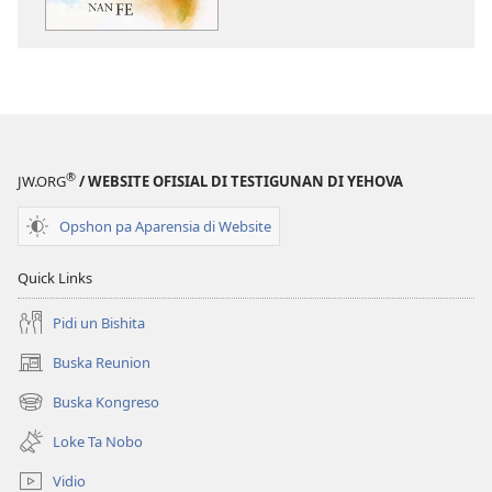
Imitá
Imitá
Nan
Nan
Fe
Fe
®
JW.ORG
/ WEBSITE OFISIAL DI TESTIGUNAN DI YEHOVA
Opshon pa Aparensia di Website
Quick Links
Pidi un Bishita
Buska Reunion
(opens
new
Buska Kongreso
(opens
window)
new
Loke Ta Nobo
window)
Vidio