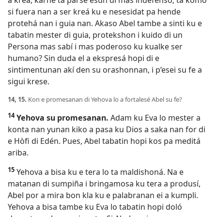
a krea, karné ta parse esun di mas indefenso; ta komo
si fuera nan a ser kreá ku e nesesidat pa hende
protehá nan i guia nan. Akaso Abel tambe a sinti ku e
tabatin mester di guia, protekshon i kuido di un
Persona mas sabí i mas poderoso ku kualke ser
humano? Sin duda el a ekspresá hopi di e
sintimentunan akí den su orashonnan, i p’esei su fe a
sigui krese.
14, 15.
Kon e promesanan di Yehova lo a fortalesé Abel su fe?
14
Yehova su promesanan.
Adam ku Eva lo mester a
konta nan yunan kiko a pasa ku Dios a saka nan for di
e Hòfi di Edén. Pues, Abel tabatin hopi kos pa meditá
ariba.
15
Yehova a bisa ku e tera lo ta maldishoná. Na e
matanan di sumpiña i bringamosa ku tera a produsí,
Abel por a mira bon kla ku e palabranan ei a kumpli.
Yehova a bisa tambe ku Eva lo tabatin hopi doló