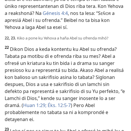
úniko representantenan di Dios riba tera. Kon Yehova
a reakshoná? Na
Génesis 4:4
, nos ta lesa: “S
a
EÑOR
apresiá Abel i su ofrenda.” Beibel no ta bisa kon
Yehova a laga Abel sa esei sí.
22, 23.
Kiko a pone ku Yehova a haña Abel su ofrenda mihó?
22
Dikon Dios a keda kontentu ku Abel su ofrenda?
Tabata pa motibu di e ofrenda riba su mes? Abel a
ofresé un kriatura ku tin bida i a drama su sanger
presioso ku a representá su bida. Akaso Abel a realisá
kon balioso un sakrifisio asina lo tabata? Siglonan
despues, Dios a usa e sakrifisio di un lamchi sin
defekto pa representá e sakrifisio di su Yu perfekto, “e
Lamchi di Dios,” kende su sanger inosente lo a ser
dramá. (
Huan 1:29;
Éks. 12:5-7
) Pero Abel
probablemente no tabata sa ni a komprondé e
detayenan ei.
23