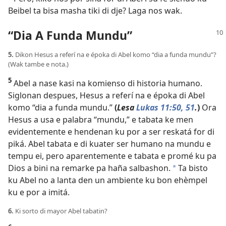
Beibel ta bisa masha tiki di dje? Laga nos wak.
“Dia A Funda Mundu”
5.
Dikon Hesus a referí na e époka di Abel komo “dia a funda mundu”?
(Wak tambe e nota.)
5
Abel a nase kasi na komienso di historia humano.
Siglonan despues, Hesus a referí na e époka di Abel
komo “dia a funda mundu.”
(
Lesa
Lukas 11:50, 51
.
)
Ora
Hesus a usa e palabra “mundu,” e tabata ke men
evidentemente e hendenan ku por a ser reskatá for di
piká. Abel tabata e di kuater ser humano na mundu e
tempu ei, pero aparentemente e tabata e promé ku pa
Dios a bini na remarke pa haña salbashon.
Ta bisto
a
ku Abel no a lanta den un ambiente ku bon ehèmpel
ku e por a imitá.
6.
Ki sorto di mayor Abel tabatin?