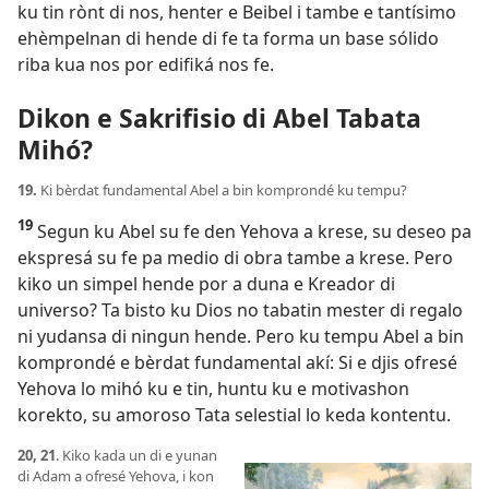
ku tin rònt di nos, henter e Beibel i tambe e tantísimo
ehèmpelnan di hende di fe ta forma un base sólido
riba kua nos por edifiká nos fe.
Dikon e Sakrifisio di Abel Tabata
Mihó?
19.
Ki bèrdat fundamental Abel a bin komprondé ku tempu?
19
Segun ku Abel su fe den Yehova a krese, su deseo pa
ekspresá su fe pa medio di obra tambe a krese. Pero
kiko un simpel hende por a duna e Kreador di
universo? Ta bisto ku Dios no tabatin mester di regalo
ni yudansa di ningun hende. Pero ku tempu Abel a bin
komprondé e bèrdat fundamental akí: Si e djis ofresé
Yehova lo mihó ku e tin, huntu ku e motivashon
korekto, su amoroso Tata selestial lo keda kontentu.
20, 21
. Kiko kada un di e yunan
di Adam a ofresé Yehova, i kon