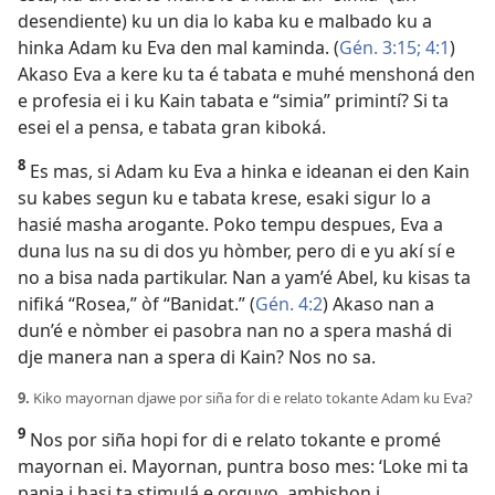
desendiente) ku un dia lo kaba ku e malbado ku a
hinka Adam ku Eva den mal kaminda. (
Gén. 3:15;
4:1
)
Akaso Eva a kere ku ta é tabata e muhé menshoná den
e profesia ei i ku Kain tabata e “simia” primintí? Si ta
esei el a pensa, e tabata gran kiboká.
8
Es mas, si Adam ku Eva a hinka e ideanan ei den Kain
su kabes segun ku e tabata krese, esaki sigur lo a
hasié masha arogante. Poko tempu despues, Eva a
duna lus na su di dos yu hòmber, pero di e yu akí sí e
no a bisa nada partikular. Nan a yam’é Abel, ku kisas ta
nifiká “Rosea,” òf “Banidat.” (
Gén. 4:2
) Akaso nan a
dun’é e nòmber ei pasobra nan no a spera mashá di
dje manera nan a spera di Kain? Nos no sa.
9.
Kiko mayornan djawe por siña for di e relato tokante Adam ku Eva?
9
Nos por siña hopi for di e relato tokante e promé
mayornan ei. Mayornan, puntra boso mes: ‘Loke mi ta
papia i hasi ta stimulá e orguyo, ambishon i