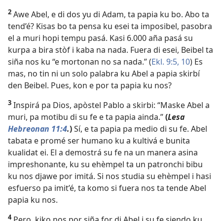
2
Awe Abel, e di dos yu di Adam, ta papia ku bo. Abo ta
tend’é? Kisas bo ta pensa ku esei ta imposibel, pasobra
el a muri hopi tempu pasá. Kasi 6.000 aña pasá su
kurpa a bira stòf i kaba na nada. Fuera di esei, Beibel ta
siña nos ku “e mortonan no sa nada.” (
Ekl. 9:​5,
10
) Es
mas, no tin ni un solo palabra ku Abel a papia skirbí
den Beibel. Pues, kon e por ta papia ku nos?
3
Inspirá pa Dios, apòstel Pablo a skirbi: “Maske Abel a
muri, pa motibu di su fe e ta papia ainda.”
(
Lesa
Hebreonan 11:4
.
)
Sí, e ta papia pa medio di su fe. Abel
tabata e promé ser humano ku a kultivá e bunita
kualidat ei. El a demostrá su fe na un manera asina
impreshonante, ku su ehèmpel ta un patronchi bibu
ku nos djawe por imitá. Si nos studia su ehèmpel i hasi
esfuerso pa imit’é, ta komo si fuera nos ta tende Abel
papia ku nos.
4
Pero, kiko nos por siña for di Abel i su fe siendo ku