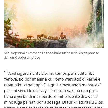
Abel a opservá e kreashon i asina a haña un base sólido pa pone fe
den un Kreador amoroso
13
Abel siguramente a tuma tempu pa meditá riba
Yehova. Bo por imaginá ku komo wardadó di karné e
tabatin ku kana hopi. El a guia e bestianan mansu akí
pa subi seru i krusa vaye i riu; tur esaki pa nan por a
haña e yerba di mas bèrdè, e mihó fuente di awa i e
mihó lugá pa nan por a sosegá. Di tur kriatura ku Dios