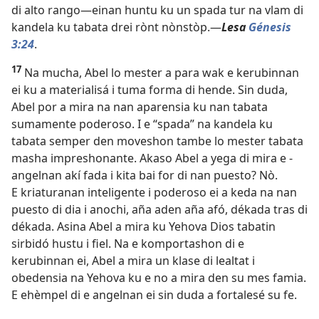
di alto rango—einan huntu ku un spada tur na vlam di
kandela ku tabata drei rònt nònstòp.—
Lesa
Génesis
3:24
.
17
Na mucha, Abel lo mester a para wak e kerubinnan
ei ku a materialisá i tuma forma di hende. Sin duda,
Abel por a mira na nan aparensia ku nan tabata
sumamente poderoso. I e ­“spada” na kandela ku
tabata semper den moveshon tambe lo mester tabata
masha impreshonante. Akaso Abel a yega di mira e ­
angelnan akí fada i kita bai for di nan puesto? Nò.
E kriaturanan inteligente i poderoso ei a keda na nan
puesto di dia i anochi, aña aden aña afó, dékada tras di
dékada. Asina Abel a mira ku Yehova Dios tabatin
sirbidó hustu i fiel. Na e komportashon di e
kerubinnan ei, Abel a mira un klase di lealtat i
obedensia na Yehova ku e no a mira den su mes famia.
E ehèmpel di e angelnan ei sin duda a fortalesé su fe.