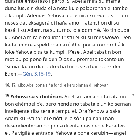
durante embaraso i parto. Si Abel a mira su mama
duna lus, sin duda el a nota ku e palabranan ei tambe
a kumpli. Ademas, Yehova a premirá ku Eva lo sinti un
nesesidat eksagerá di haña amor i atenshon di su
kasá, i ku Adam, na su turno, lo a domin’é. No tin duda
ku Abel a mira e realidat tristu ei ku su mes wowo. Den
kada un di e aspektonan akí, Abel por a komprobá ku
loke Yehova bisa ta kumpli. P’esei, Abel tabatin bon
motibu pa pone fe den Dios su promesa tokante un
“simia” ku un dia lo drecha tur loke a bai robes den
Edén.—
Gén. 3:15-19
.
16, 17.
Kiko Abel por a siña for di e kerubinnan di Yehova?
16
Yehova su sirbidónan.
Abel su famia no tabata un
bon ehèmpel p’e, pero hende no tabata e úniko sernan
inteligente riba tera e tempu ei. Ora Yehova a saka
Adam ku Eva for di e hòfi, el a sòru pa nan i nan
desendientenan no por a drenta mas den e Paradeis
ei. Pa vigilá e entrada, Yehova a pone kerubin—angel