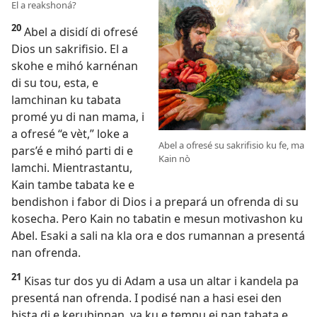
El a reakshoná?
20
Abel a disidí di ofresé
Dios un sakrifisio. El a
skohe e mihó karnénan
di su tou, esta, e
lamchinan ku tabata
promé yu di nan mama, i
a ofresé “e vèt,” loke a
Abel a ofresé su sakrifisio ku fe, ma
pars’é e mihó parti di e
Kain nò
lamchi. Mientrastantu,
Kain tambe tabata ke e
bendishon i fabor di Dios i a prepará un ofrenda di su
kosecha. Pero Kain no tabatin e mesun motivashon ku
Abel. Esaki a sali na kla ora e dos rumannan a presentá
nan ofrenda.
21
Kisas tur dos yu di Adam a usa un altar i kandela pa
presentá nan ofrenda. I podisé nan a hasi esei den
bista di e kerubinnan, ya ku e tempu ei nan tabata e