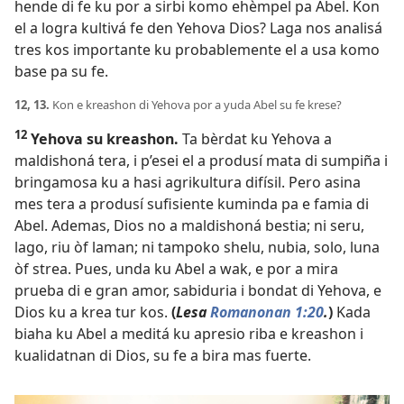
hende di fe ku por a sirbi komo ehèmpel pa Abel. Kon
el a logra kultivá fe den Yehova Dios? Laga nos analisá
tres kos importante ku probablemente el a usa komo
base pa su fe.
12, 13.
Kon e kreashon di Yehova por a yuda Abel su fe krese?
12
Yehova su kreashon.
Ta bèrdat ku Yehova a
maldishoná tera, i p’esei el a produsí mata di sumpiña i
bringamosa ku a hasi agrikultura difísil. Pero asina
mes tera a produsí sufisiente kuminda pa e famia di
Abel. Ademas, Dios no a maldishoná bestia; ni seru,
lago, riu òf laman; ni tampoko shelu, nubia, solo, luna
òf strea. Pues, unda ku Abel a wak, e por a mira
prueba di e gran amor, sabiduria i bondat di Yehova, e
Dios ku a krea tur kos.
(
Lesa
Romanonan 1:20
.
)
Kada
biaha ku Abel a meditá ku apresio riba e kreashon i
kualidatnan di Dios, su fe a bira mas fuerte.