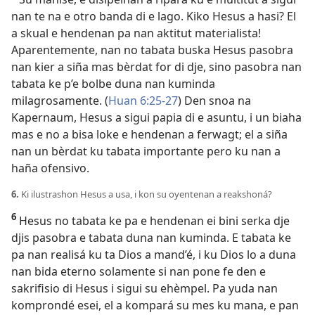
nan te na e otro banda di e lago. Kiko Hesus a hasi? El
a skual e hendenan pa nan aktitut materialista!
Aparentemente, nan no tabata buska Hesus pasobra
nan kier a siña mas bèrdat for di dje, sino pasobra nan
tabata ke p’e bolbe duna nan kuminda
milagrosamente. (
Huan 6:25-27
) Den snoa na
Kapernaum, Hesus a sigui papia di e asuntu, i un biaha
mas e no a bisa loke e hendenan a ferwagt; el a siña
nan un bèrdat ku tabata importante pero ku nan a
haña ofensivo.
6.
Ki ilustrashon Hesus a usa, i kon su oyentenan a reakshoná?
6
Hesus no tabata ke pa e hendenan ei bini serka dje
djis pasobra e tabata duna nan kuminda. E tabata ke
pa nan realisá ku ta Dios a mand’é, i ku Dios lo a duna
nan bida eterno solamente si nan pone fe den e
sakrifisio di Hesus i sigui su ehèmpel. Pa yuda nan
komprondé esei, el a kompará su mes ku mana, e pan