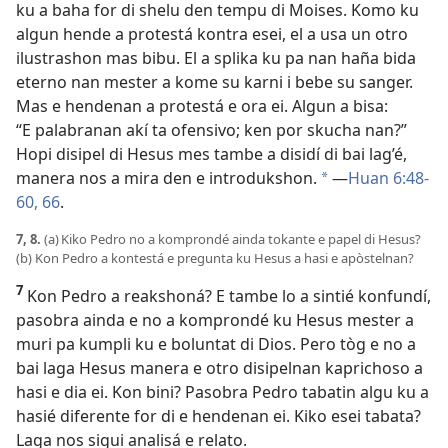
ku a baha for di shelu den tempu di Moises. Komo ku
algun hende a protestá kontra esei, el a usa un otro
ilustrashon mas bibu. El a splika ku pa nan haña bida
eterno nan mester a kome su karni i bebe su sanger.
Mas e hendenan a protestá e ora ei. Algun a bisa:
“E palabranan akí ta ofensivo; ken por skucha nan?”
Hopi disipel di Hesus mes tambe a disidí di bai lag’é,
manera nos a mira den e introdukshon.
—
Huan 6:48-
a
60,
66
.
7, 8.
(a) Kiko Pedro no a komprondé ainda tokante e papel di Hesus?
(b) Kon Pedro a kontestá e pregunta ku Hesus a hasi e apòstelnan?
7
Kon Pedro a reakshoná? E tambe lo a sintié konfundí,
pasobra ainda e no a komprondé ku Hesus mester a
muri pa kumpli ku e boluntat di Dios. Pero tòg e no a
bai laga Hesus manera e otro disipelnan kaprichoso a
hasi e dia ei. Kon bini? Pasobra Pedro tabatin algu ku a
hasié diferente for di e hendenan ei. Kiko esei tabata?
Laga nos sigui analisá e relato.