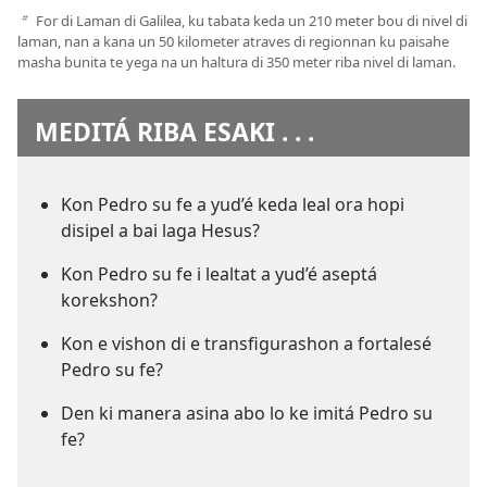
For di Laman di Galilea, ku tabata keda un 210 meter bou di nivel di
b
laman, nan a kana un 50 kilometer atraves di regionnan ku paisahe
masha bunita te yega na un haltura di 350 meter riba nivel di laman.
MEDITÁ RIBA ESAKI . . .
Kon Pedro su fe a yud’é keda leal ora hopi
disipel a bai laga Hesus?
Kon Pedro su fe i lealtat a yud’é aseptá
korekshon?
Kon e vishon di e transfigurashon a fortalesé
Pedro su fe?
Den ki manera asina abo lo ke imitá Pedro su
fe?