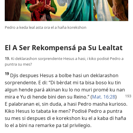
Pedro a keda leal asta ora el a haña korekshon
El A Ser Rekompensá pa Su Lealtat
19.
Ki deklarashon sorprendente Hesus a hasi, i kiko podisé Pedro a
puntra su mes?
19
Djis despues Hesus a bolbe hasi un deklarashon
sorprendente. E di: “Di bèrdat mi ta bisa boso ku tin
algun hende pará akinan ku lo no muri promé ku nan
mira e Yu di hende bini den su ­Reino.”
(
Mat. 16:28
)
E palabranan ei, sin duda, a hasi Pedro masha kurioso.
Kiko Hesus lo tabata ke men? Podisé Pedro a puntra
su mes si despues di e korekshon ku el a kaba di haña
lo el a bini na remarke pa tal privilegio.