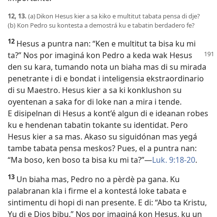
12, 13.
(a) Dikon Hesus kier a sa kiko e multitut tabata pensa di dje?
(b) Kon Pedro su kontesta a demostrá ku e tabatin berdadero fe?
12
Hesus a puntra nan: “Ken e multitut ta bisa ku mi
ta?” Nos
por imaginá kon Pedro a keda wak Hesus
den su kara, tumando nota un biaha mas di su mirada
penetrante i di e bondat i inteligensia ekstraordinario
di su Maestro. Hesus kier a sa ki konklushon su
oyentenan a saka for di loke nan a mira i tende.
E disipelnan di Hesus a kont’é algun di e ideanan robes
ku e hendenan tabatin tokante su identidat. Pero
Hesus kier a sa mas. Akaso su siguidónan mas yegá
tambe tabata pensa meskos? Pues, el a puntra nan:
“Ma boso, ken boso ta bisa ku mi ta?”—
Luk. 9:18-20
.
13
Un biaha mas, Pedro no a pèrdè pa gana. Ku
palabranan kla i firme el a kontestá loke tabata e
sintimentu di hopi di nan presente. E di: “Abo ta Kristu,
Yu di e Dios bibu.” Nos por imaginá kon Hesus, ku un