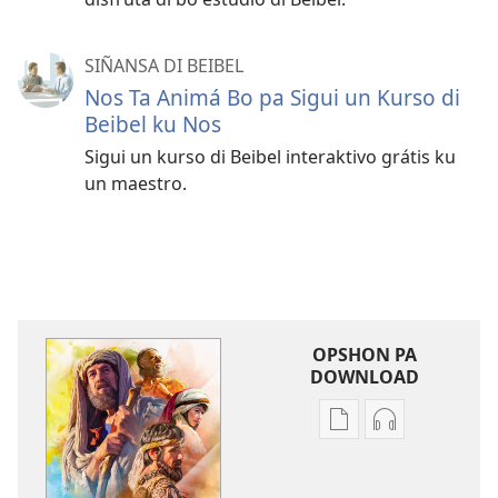
SIÑANSA DI BEIBEL
Nos Ta Animá Bo pa Sigui un Kurso di
Beibel ku Nos
Sigui un kurso di Beibel interaktivo grátis ku
un maestro.
OPSHON PA
DOWNLOAD
Opshon
Opshon
pa
pa
download
download