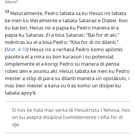
dilanti’?
17
Naturalmente, Pedro tabata sa ku Hesus no tabata
ke men ku literalmente e tabata Satanas e Diabel. Kon
ku bai bin, Hesus no a papia ku Pedro manera el a
papia ku Satanas. El a bisa Satanas: “Bai for di aki,”
miéntras ku el a bisa Pedro: “Kita for di mi dilanti.”
(
Mat. 4:10
) Hesus no a rechasá Pedro komo apòstel,
pasobra el a mira su bon kurason i su potensial;
simplemente el a korigí Pedro su manera di pensa
robes den e asuntu akí. Hesus tabata ke men ku Pedro
mester a stòp di para su dilanti manera un opstákulo, i
mas bien mester a kana su tras komo un disipel ku
tabata apoy’é.
Si nos ke hala mas serka di Hesukristu i Yehova, nos
tin ku aseptá disiplina humildemente i siña for di
dje