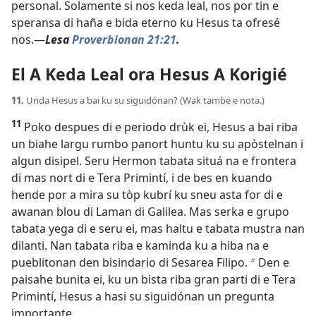
personal. Solamente si nos keda leal, nos por tin e
speransa di haña e bida eterno ku Hesus ta ofresé
nos.—
Lesa
Proverbionan 21:21
.
El A Keda Leal ora Hesus A Korigié
11.
Unda Hesus a bai ku su siguidónan? (Wak tambe e nota.)
11
Poko despues di e periodo drùk ei, Hesus a bai riba
un biahe largu rumbo panort huntu ku su apòstelnan i
algun disipel. Seru Hermon tabata situá na e frontera
di mas nort di e Tera Primintí, i de bes en kuando
hende por a mira su tòp kubrí ku sneu asta for di e
awanan blou di Laman di Galilea. Mas serka e grupo
tabata yega di e seru ei, mas haltu e tabata mustra nan
dilanti. Nan tabata riba e kaminda ku a hiba na e
pueblitonan den bisindario di Sesarea Filipo.
Den e
b
paisahe bunita ei, ku un bista riba gran parti di e Tera
Primintí, Hesus a hasi su siguidónan un pregunta
importante.