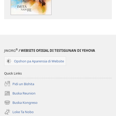
publikashon
oudio
Imitá
Imitá
Nan
Nan
Fe
Fe
®
JW.ORG
/ WEBSITE OFISIAL DI TESTIGUNAN DI YEHOVA
Opshon pa Aparensia di Website
Quick Links
Pidi un Bishita
Buska Reunion
(opens
new
Buska Kongreso
(opens
window)
new
Loke Ta Nobo
window)