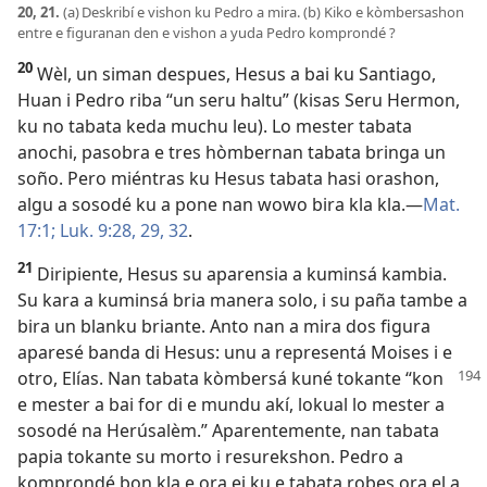
20, 21.
(a) Deskribí e vishon ku Pedro a mira. (b) Kiko e kòmbersashon
entre e figuranan den e vishon a yuda Pedro komprondé ?
20
Wèl, un siman despues, Hesus a bai ku Santiago,
Huan i ­Pedro riba “un seru haltu” (kisas Seru Hermon,
ku no tabata keda muchu leu). Lo mester tabata
anochi, pasobra e tres hòmbernan tabata bringa un
soño. Pero miéntras ku Hesus tabata hasi orashon,
algu a ­sosodé ku a pone nan wowo bira kla kla.—
Mat.
17:1;
Luk. 9:28, 29,
32
.
21
Diripiente, Hesus su aparensia a kuminsá kambia.
Su kara a kuminsá bria manera solo, i su paña tambe a
bira un blanku briante. Anto nan a mira dos figura
aparesé banda di Hesus: unu a representá Moises i e
otro, Elías. Nan tabata kòmbersá kuné tokante “kon
e mester a bai for di e mundu akí, lokual lo mester a
sosodé na Herúsalèm.” Aparentemente, nan tabata
papia tokante su morto i resurekshon. Pedro a
komprondé bon kla e ora ei ku e tabata robes ora el a