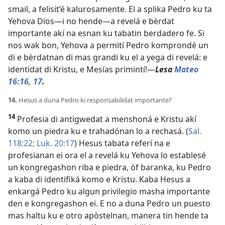
smail, a felisit’é kalurosamente. El a splika Pedro ku ta
Yehova Dios—i no hende—a revelá e bèrdat
importante akí na esnan ku tabatin berdadero fe. Si
nos wak bon, Yehova a permití Pedro komprondé un
di e bèrdatnan di mas grandi ku el a yega di revelá: e
identidat di Kristu, e Mesías primintí!​—
Lesa
Mateo
16:16,
17
.
14.
Hesus a duna Pedro ki responsabilidat importante?
14
Profesia di antigwedat a menshoná e Kristu akí
komo un piedra ku e trahadónan lo a rechasá. (
Sal.
118:22;
Luk. 20:17
) Hesus tabata referí na e
profesianan ei ora el a revelá ku Yehova lo establesé
un kongregashon riba e piedra, òf baranka, ku Pedro
a kaba di identifiká komo e Kristu. Kaba Hesus a
enkargá Pedro ku algun privilegio masha importante
den e kongregashon ei. E no a duna Pedro un puesto
mas haltu ku e otro apòstelnan, manera tin hende ta