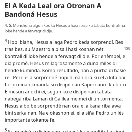
El A Keda Leal ora Otronan A
Bandoná Hesus
4, 5.
Menshoná algun kos ku Hesus a hasi i bisa ku tabata kontrali na
loke hende a ferwagt di dje.
4
Hopi biaha, Hesus a laga Pedro keda sorprendí. Bes
tras bes,
su Maestro a bisa i hasi kosnan nèt
kontrali di loke hende a ferwagt di dje. Por ehèmpel, e
dia promé, Hesus milagrosamente a duna míles di
hende kuminda. Komo resultado, nan a purba di hasié
rei. Pero el a sorprendé hopi di nan ora ku el a kita bai
for di einan i manda su disipelnan Kapernaum ku boto.
E mesun anochi ei, segun ku e disipelnan tabata
nabegá riba Laman di Galilea meimei di un tormenta,
Hesus a bolbe sorprendé nan ora el a kana riba awa
bini serka nan. Na e okashon ei, el a siña Pedro un lès
importante tokante fe.
5
Su manisé, e disipelnan a ripará ku e multitut a sigui