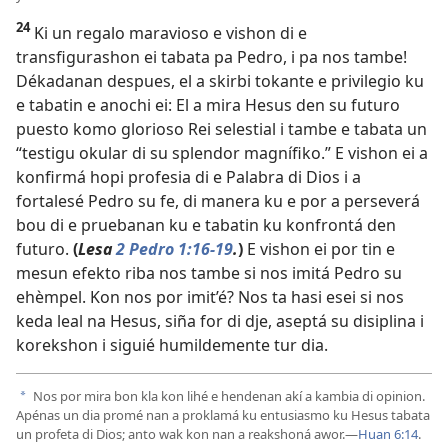
24
Ki un regalo maravioso e vishon di e
transfigurashon ei tabata pa Pedro, i pa nos tambe!
Dékadanan despues, el a skirbi tokante e privilegio ku
e tabatin e anochi ei: El a mira Hesus den su futuro
puesto komo glorioso Rei selestial i tambe e tabata un
­“testigu okular di su splendor magnífiko.” E vishon ei a
konfirmá hopi profesia di e Palabra di Dios i a
fortalesé Pedro su fe, di ­manera ku e por a perseverá
bou di e pruebanan ku e tabatin ku konfrontá den
futuro.
(
Lesa
2 Pedro 1:16-19
.
)
E vishon ei por tin e
mesun efekto riba nos tambe si nos imitá Pedro su
ehèmpel. Kon nos por imit’é? Nos ta hasi esei si nos
keda leal na Hesus, siña for di dje, aseptá su disiplina i
korekshon i siguié humildemente tur dia.
Nos por mira bon kla kon lihé e hendenan akí a kambia di opinion.
a
Apénas un dia promé nan a proklamá ku entusiasmo ku Hesus tabata
un profeta di Dios; anto wak kon nan a reakshoná awor.​—
Huan 6:14
.