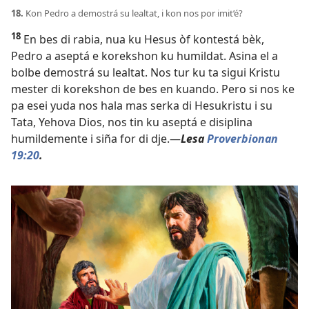
18.
Kon Pedro a demostrá su lealtat, i kon nos por imit’é?
18
En bes di rabia, nua ku Hesus òf kontestá bèk,
Pedro a aseptá e korekshon ku humildat. Asina el a
bolbe demostrá su lealtat. Nos tur ku ta sigui Kristu
mester di korekshon de bes en kuando. Pero si nos ke
pa esei yuda nos hala mas serka di Hesukristu i su
Tata, Yehova Dios, nos tin ku aseptá e disiplina
humildemente i siña for di dje.—
Lesa
Proverbionan
19:20
.