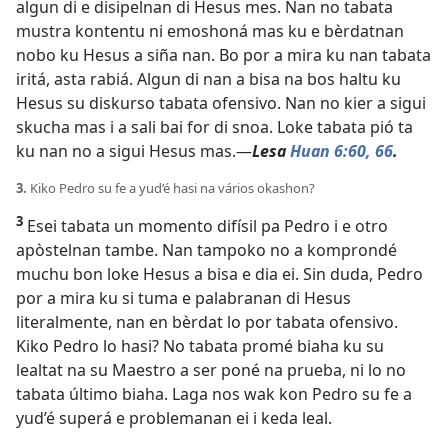
algun di e disipelnan di Hesus mes. Nan no tabata
mustra kontentu ni emoshoná mas ku e bèrdatnan
nobo ku Hesus a siña nan. Bo por a mira ku nan tabata
iritá, asta rabiá. Algun di nan a bisa na bos haltu ku
Hesus su diskurso tabata ofensivo. Nan no kier a sigui
skucha mas i a sali bai for di snoa. Loke tabata pió ta
ku nan no a sigui Hesus mas.—
Lesa
Huan 6:60,
66
.
3.
Kiko Pedro su fe a yud’é hasi na vários okashon?
3
Esei tabata un momento difísil pa Pedro i e otro
apòstelnan tambe. Nan tampoko no a komprondé
muchu bon loke Hesus a bisa e dia ei. Sin duda, Pedro
por a mira ku si tuma e palabranan di Hesus
literalmente, nan en bèrdat lo por tabata ofensivo.
Kiko Pedro lo hasi? No tabata promé biaha ku su
lealtat na su Maestro a ser poné na prueba, ni lo no
tabata último biaha. Laga nos wak kon Pedro su fe a
yud’é superá e problemanan ei i keda leal.