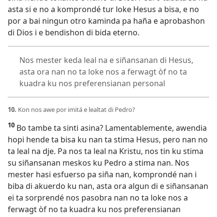
asta si e no a komprondé tur loke Hesus a bisa, e no
por a bai ningun otro kaminda pa haña e aprobashon
di Dios i e bendishon di bida eterno.
Nos mester keda leal na e siñansanan di Hesus,
asta ora nan no ta loke nos a ferwagt òf no ta
kuadra ku nos preferensianan personal
10.
Kon nos awe por imitá e lealtat di Pedro?
10
Bo tambe ta sinti asina? Lamentablemente, awendia
hopi hende ta bisa ku nan ta stima Hesus, pero nan no
ta leal na dje. Pa nos ta leal na Kristu, nos tin ku stima
su siñansanan meskos ku Pedro a stima nan. Nos
mester hasi esfuerso pa siña nan, komprondé nan i
biba di akuerdo ku nan, asta ora algun di e siñansanan
ei ta sorprendé nos pasobra nan no ta loke nos a
ferwagt òf no ta kuadra ku nos preferensianan