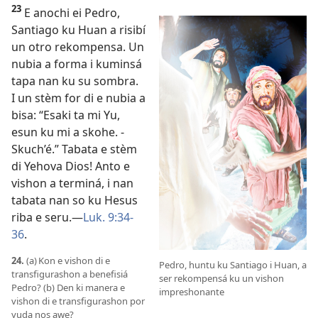
23
E anochi ei Pedro,
Santiago ku Huan a risibí
un otro rekompensa. Un
nubia a forma i kuminsá
tapa nan ku su sombra.
I un stèm for di e nubia a
bisa: “Esaki ta mi Yu,
esun ku mi a skohe. ­
Skuch’é.” Tabata e stèm
di Yehova Dios! Anto e
vishon a terminá, i nan
tabata nan so ku Hesus
riba e seru.—
Luk. 9:34-
36
.
24.
(a) Kon e vishon di e
Pedro, huntu ku Santiago i Huan, a
transfigurashon a benefisiá
ser rekompensá ku un vishon
Pedro? (b) Den ki manera e
impreshonante
vishon di e transfigurashon por
yuda nos awe?