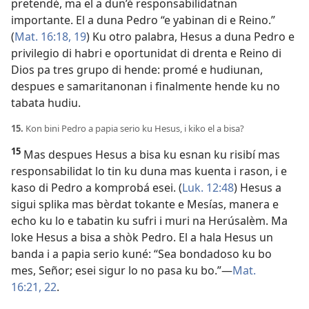
pretendé, ma el a dun’é responsabilidatnan
importante. El a duna Pedro “e yabinan di e Reino.”
(
Mat. 16:18, 19
) Ku otro palabra, Hesus a duna Pedro e
privilegio di habri e oportunidat di drenta e Reino di
Dios pa tres grupo di hende: promé e hudiunan,
despues e samaritanonan i finalmente hende ku no
tabata hudiu.
15.
Kon bini Pedro a papia serio ku Hesus, i kiko el a bisa?
15
Mas despues Hesus a bisa ku esnan ku risibí mas
responsabilidat lo tin ku duna mas kuenta i rason, i e
kaso di Pedro a komprobá esei. (
Luk. 12:48
) Hesus a
sigui splika mas bèrdat tokante e Mesías, manera e
echo ku lo e tabatin ku sufri i muri na Herúsalèm. Ma
loke Hesus a bisa a shòk Pedro. El a hala Hesus un
banda i a papia serio kuné: “Sea bondadoso ku bo
mes, Señor; esei sigur lo no pasa ku bo.”—
Mat.
16:21, 22
.