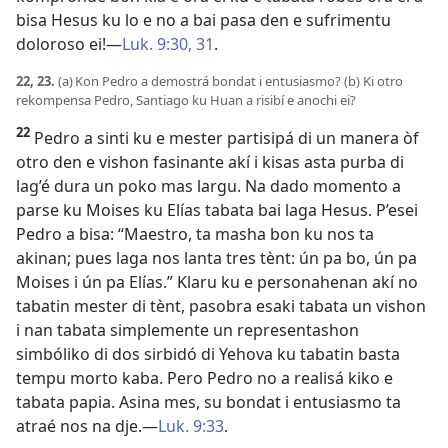
bisa Hesus ku lo e no a bai pasa den e sufrimentu
doloroso ei!—
Luk. 9:30, 31
.
22, 23.
(a) Kon Pedro a demostrá bondat i entusiasmo? (b) Ki otro
rekompensa Pedro, Santiago ku Huan a risibí e anochi ei?
22
Pedro a sinti ku e mester partisipá di un manera òf
otro den e vishon fasinante akí i kisas asta purba di
lag’é dura un poko mas largu. Na dado momento a
parse ku Moises ku Elías tabata bai laga Hesus. P’esei
Pedro a bisa: “Maestro, ta masha bon ku nos ta
akinan; pues laga nos lanta tres tènt: ún pa bo, ún pa
Moises i ún pa Elías.” Klaru ku e personahenan akí no
tabatin mester di tènt, pasobra esaki tabata un vishon
i nan tabata simplemente un representashon
simbóliko di dos sirbidó di Yehova ku tabatin basta
tempu morto kaba. Pero Pedro no a realisá kiko e
tabata papia. Asina mes, su bondat i entusiasmo ta
atraé nos na dje.—
Luk. 9:33
.