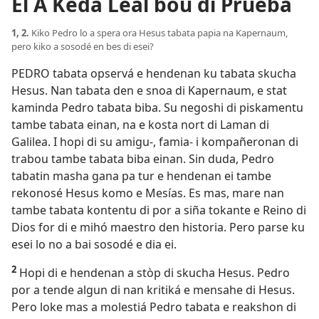
El A Keda Leal bou di Prueba
1, 2.
Kiko Pedro lo a spera ora Hesus tabata papia na Kapernaum,
pero kiko a sosodé en bes di esei?
PEDRO tabata opservá e hendenan ku tabata skucha
Hesus. Nan tabata den e snoa di Kapernaum, e stat
kaminda Pedro tabata biba. Su negoshi di piskamentu
tambe tabata einan, na e kosta nort di ­Laman di
Galilea. I hopi di su amigu-, famia- i kompañeronan di
trabou tambe tabata biba einan. Sin duda, Pedro
tabatin masha gana pa tur e hendenan ei tambe
rekonosé Hesus komo e Mesías. Es mas, mare nan
tambe tabata kontentu di por a siña tokante e Reino di
Dios for di e mihó maestro den historia. Pero parse ku
esei lo no a bai sosodé e dia ei.
2
Hopi di e hendenan a stòp di skucha Hesus. Pedro
por a tende algun di nan kritiká e mensahe di Hesus.
Pero loke mas a molestiá Pedro tabata e reakshon di