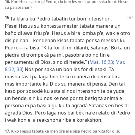
16.
Kon Hesus a korigí Pedro, i ki bon lès nos tur por saka for di Hesus
su palabranan?
16
Ta klaru ku Pedro tabatin tur bon intenshon.
P’esei Hesus su kontesta mester tabata manera un
baño di awa friu p’e. Hesus a bira lomba p’e, wak e otro
disipelnan—kendenan kisas tabata pensa meskos ku
Pedro—i a bisa: “Kita for di mi dilanti, Satanas! Bo ta un
piedra di trompeká pa mi, pasobra bo no tin e
pensamentu di Dios, sino di hende.” (
Mat. 16:23;
Mar.
8:32, 33
) Nos por saka un bon lès for di esaki. Ta
masha fásil pa laga hende su manera di pensa bira
mas importante ku Dios su manera di pensa. Den tal
kaso por sosodé ku asta si nos intenshon ta pa yuda
un hende, sin ku nos ke nos por ta bezig ta animá e
persona ei pa hasi algu ku ta agradá Satanas en bes di
agradá Dios. Pero laga nos bai bèk na e relato di Pedro
i wak kon el a reakshoná riba e korekshon.
17.
Kiko Hesus tabata ke men ora el a bisa Pedro pa ‘kita for di su