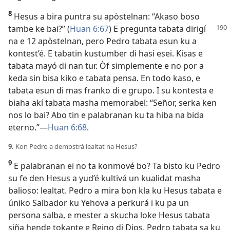
8
Hesus a bira puntra su apòstelnan: “Akaso boso
tambe ke bai?”
(
Huan 6:67
) E pregunta tabata dirigí
na e 12 apòstelnan, pero Pedro tabata esun ku a
kontest’é. E tabatin kustumber di hasi esei. Kisas e
tabata mayó di nan tur. Òf simplemente e no por a
keda sin bisa kiko e tabata pensa. En todo kaso, e
tabata esun di mas franko di e grupo. I su kontesta e
biaha akí tabata masha memorabel: ­“Señor, serka ken
nos lo bai? Abo tin e palabranan ku ta hiba na bida
eterno.”—
Huan 6:68
.
9.
Kon Pedro a demostrá lealtat na Hesus?
9
E palabranan ei no ta konmové bo? Ta bisto ku Pedro
su fe den Hesus a yud’é kultivá un kualidat masha
balioso: lealtat. Pedro a mira bon kla ku Hesus tabata e
úniko Salbador ku Yehova a perkurá i ku pa un
persona salba, e mester a skucha loke Hesus tabata
siña hende tokante e Reino di Dios. Pedro tabata sa ku