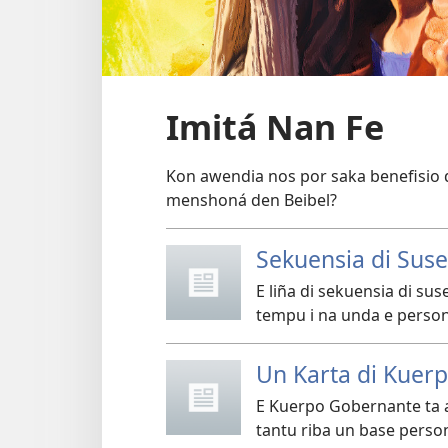
Imitá Nan Fe
Kon awendia nos por saka benefisio d
menshoná den Beibel?
Sekuensia di Sus
E liña di sekuensia di su
tempu i na unda e person
Un Karta di Kuer
E Kuerpo Gobernante ta a
tantu riba un base perso