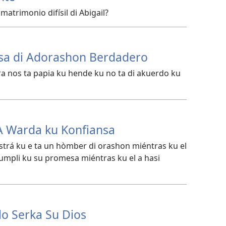
 matrimonio difísil di Abigail?
nsa di Adorashon Berdadero
ra nos ta papia ku hende ku no ta di akuerdo ku
i A Warda ku Konfiansa
strá ku e ta un hòmber di orashon miéntras ku el
umpli ku su promesa miéntras ku el a hasi
lo Serka Su Dios