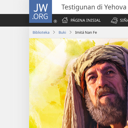
JW.ORG
Testigunan di Yehova
PÁGINA INISIAL
SIÑ
Biblioteka
Buki
Imitá Nan Fe