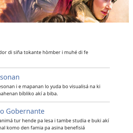
or di siña tokante hòmber i muhé di fe
esonan
sesonan i e mapanan lo yuda bo visualisá na ki
ahenan bíbliko akí a biba.
po Gobernante
nimá tur hende pa lesa i tambe studia e buki akí
nal komo den famia pa asina benefisiá