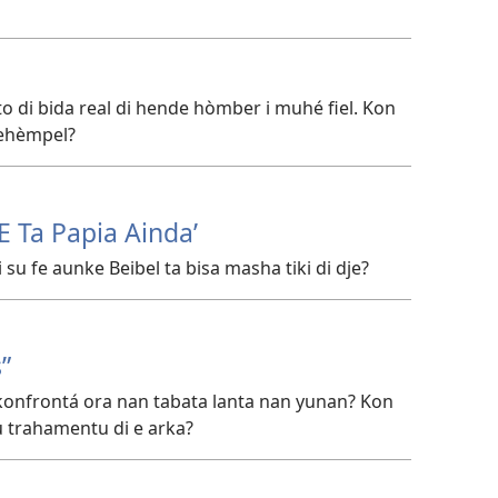
ato di bida real di hende hòmber i muhé fiel. Kon
 ehèmpel?
E Ta Papia Ainda’
i su fe aunke Beibel ta bisa masha tiki di dje?
”
 konfrontá ora nan tabata lanta nan yunan? Kon
 trahamentu di e arka?