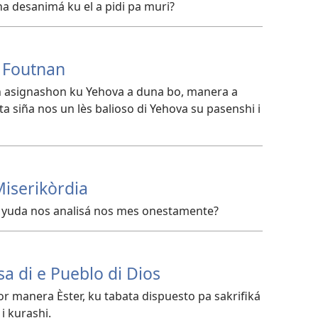
ina desanimá ku el a pidi pa muri?
u Foutnan
n asignashon ku Yehova a duna bo, manera a
ta siña nos un lès balioso di Yehova su pasenshi i
Miserikòrdia
r yuda nos analisá nos mes onestamente?
sa di e Pueblo di Dios
 manera Èster, ku tabata dispuesto pa sakrifiká
i kurashi.