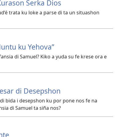
Kurason Serka Dios
d’é trata ku loke a parse di ta un situashon
 Huntu ku Yehova”
nfansia di Samuel? Kiko a yuda su fe krese ora e
pesar di Desepshon
 di bida i desepshon ku por pone nos fe na
sia di Samuel ta siña nos?
nte