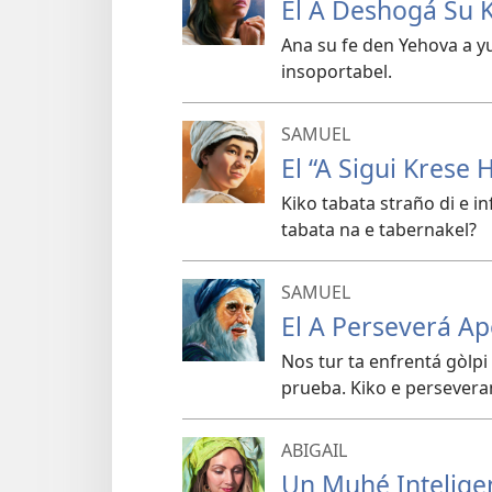
El A Deshogá Su 
Ana su fe den Yehova a yu
insoportabel.
SAMUEL
El “A Sigui Krese
Kiko tabata straño di e i
tabata na e tabernakel?
SAMUEL
El A Perseverá A
Nos tur ta enfrentá gòlpi
prueba. Kiko e perseveran
ABIGAIL
Un Muhé Intelige