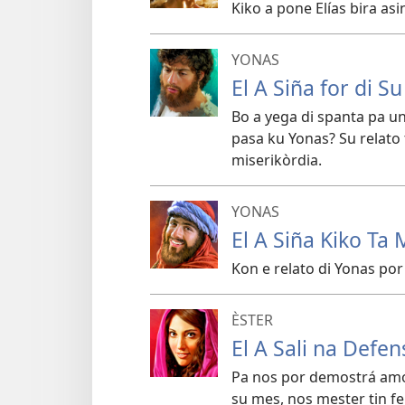
Kiko a pone Elías bira as
YONAS
El A Siña for di S
Bo a yega di spanta pa u
pasa ku Yonas? Su relato 
miserikòrdia.
YONAS
El A Siña Kiko Ta 
Kon e relato di Yonas po
ÈSTER
El A Sali na Defen
Pa nos por demostrá amor
su mes, nos mester tin fe 