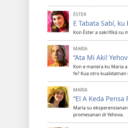
ÈSTER
E Tabata Sabí, ku 
Kon Èster a sakrifiká su 
MARIA
“Ata Mi Aki! Yehov
Kon e manera ku Maria a 
fe? Kua otro kualidatnan 
MARIA
“El A Keda Pensa 
Maria su eksperensianan 
promesanan di Yehova.