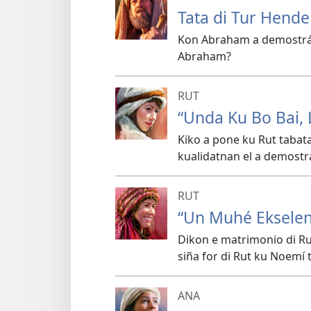
Tata di Tur Hende
Kon Abraham a demostrá f
Abraham?
RUT
“Unda Ku Bo Bai, 
Kiko a pone ku Rut tabata
kualidatnan el a demostr
RUT
“Un Muhé Ekselen
Dikon e matrimonio di Ru
siña for di Rut ku Noemí 
ANA