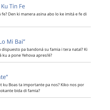
 Ku Tin Fe
e? Den ki manera asina abo lo ke imitá e fe di
Lo Mi Bai”
 dispuesto pa bandoná su famia i tera natal? Ki
á ku a pone Yehova apresi’é?
te”
t ku Boas ta importante pa nos? Kiko nos por
tokante bida di famia?