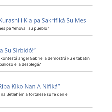
Kurashi i Kla pa Sakrifiká Su Mes
mes pa Yehova i su pueblo?
a Su Sirbidó!”
kontestá angel Gabriel a demostrá ku e tabatin
balioso el a desplegá?
Riba Kiko Nan A Nifiká”
na Bètlehèm a fortalesé su fe den e