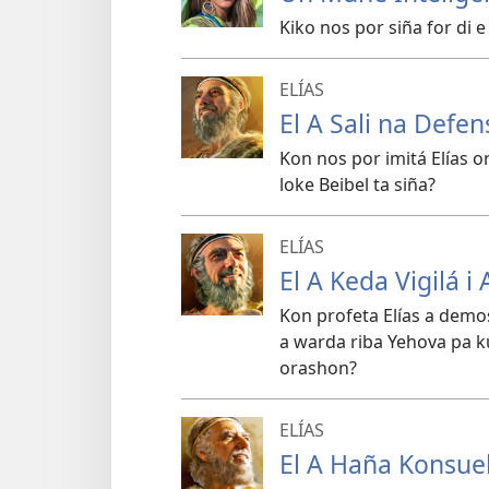
Kiko nos por siña for di e
ELÍAS
El A Sali na Defe
Kon nos por imitá Elías o
loke Beibel ta siña?
ELÍAS
El A Keda Vigilá 
Kon profeta Elías a demo
a warda riba Yehova pa k
orashon?
ELÍAS
El A Haña Konsue