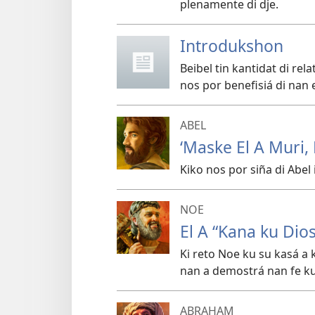
plenamente di dje.
Introdukshon
Beibel tin kantidat di rel
nos por benefisiá di nan
ABEL
‘Maske El A Muri, 
Kiko nos por siña di Abel 
NOE
El A “Kana ku Dios
Ki reto Noe ku su kasá a
nan a demostrá nan fe ku
ABRAHAM