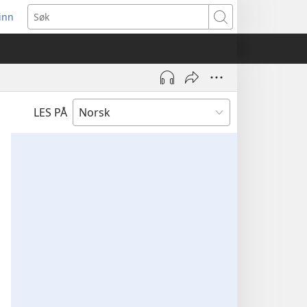
inn
ner
Søk
t
du)
LES PÅ