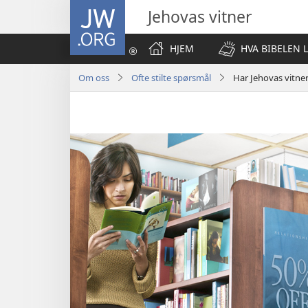
JW.ORG
Jehovas vitner
HJEM
HVA BIBELEN 
Om oss
Ofte stilte spørsmål
Har Jehovas vitner