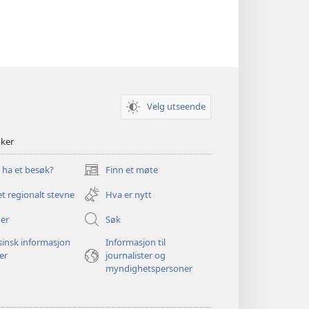
Velg utseende
nker
u ha et besøk?
Finn et møte
(åpner
nytt
et regionalt stevne
Hva er nytt
vindu)
er
Søk
insk informasjon
Informasjon til
ger
journalister og
myndighetspersoner