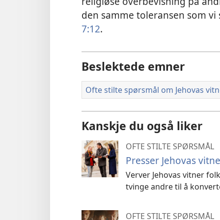
religiøse overbevisning på andr
den samme toleransen som vi se
7:12
.
Beslektede emner
Ofte stilte spørsmål om Jehovas vitn
Kanskje du også liker
OFTE STILTE SPØRSMÅL
Presser Jehovas vitner
Verver Jehovas vitner folk
tvinge andre til å konver
OFTE STILTE SPØRSMÅL