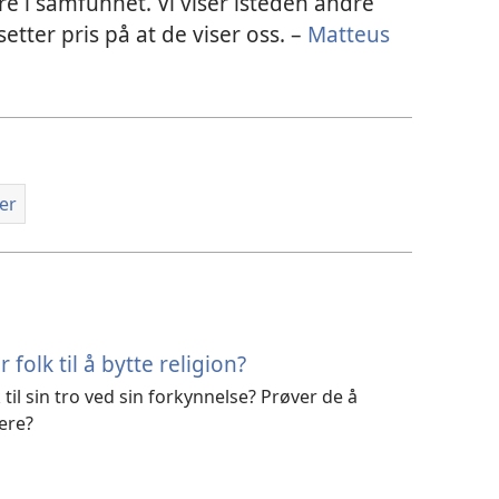
e i samfunnet. Vi viser isteden andre
tter pris på at de viser oss. –
Matteus
er
 folk til å bytte religion?
 til sin tro ved sin forkynnelse? Prøver de å
tere?