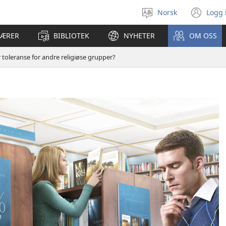
Norsk
Logg 
Velg
(åp
språk
nyt
LÆRER
BIBLIOTEK
NYHETER
OM OSS
vin
 toleranse for andre religiøse grupper?