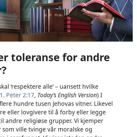
er toleranse for andre
r?
kal ‘respektere alle’ – uansett hvilke
1. Peter 2:17
,
Today’s English Version
) I
lere hundre tusen Jehovas vitner. Likevel
re eller lovgivere til å forby eller legge
il andre religiøse grupper. Vi kjemper
er som ville tvinge vår moralske og