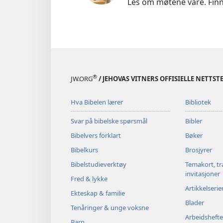
Les om møtene våre. Finn
®
JW.ORG
/ JEHOVAS VITNERS OFFISIELLE NETTST
Hva Bibelen lærer
Bibliotek
Svar på bibelske spørsmål
Bibler
Bibelvers forklart
Bøker
Bibelkurs
Brosjyrer
Bibelstudieverktøy
Temakort, tr
invitasjoner
Fred & lykke
Artikkelserie
Ekteskap & familie
Blader
Tenåringer & unge voksne
Arbeidshefte
Barn