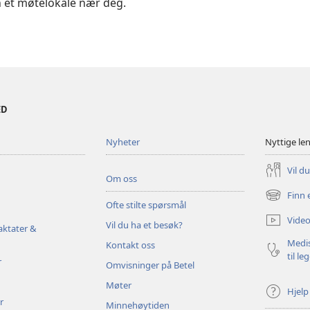
 et møtelokale nær deg.
ED
Nyheter
Nyttige le
Vil d
Om oss
Finn 
(åpner
Ofte stilte spørsmål
nytt
Video
Vil du ha et besøk?
vindu)
aktater &
Medis
Kontakt oss
til le
r
Omvisninger på Betel
Møter
Hjelp
r
Minnehøytiden