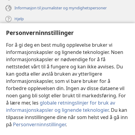
Informasjon til journalister og myndighetspersoner
Hjelp
Personverninnstillinger
Bidrag
(åpner
nytt
For å gi deg en best mulig opplevelse bruker vi
vindu)
Watchtower ONLINE LIBRARY™
informasjonskapsler og lignende teknologier. Noen
(åpner
informasjonskapsler er nødvendige for å få
nytt
®
JW Hub
vindu)
nettstedet vårt til å fungere og kan ikke avvises. Du
(åpner
nytt
kan godta eller avslå bruken av ytterligere
®
JW Library
vindu)
informasjonskapsler, som vi bare bruker for å
forbedre opplevelsen din. Ingen av disse dataene vil
Watchtower Library
noen gang bli solgt eller brukt til markedsføring. For
å lære mer, les
globale retningslinjer for bruk av
informasjonskapsler og lignende teknologier
. Du kan
tilpasse innstillingene dine når som helst ved å gå inn
Copyright
© 2026 Watch Tower Bible and Tract Society of Pennsylvania.
på
Personverninnstillinger
.
VILKÅR FOR BRUK
|
PERSONVERN
|
PERSONVERNINNSTILLINGER