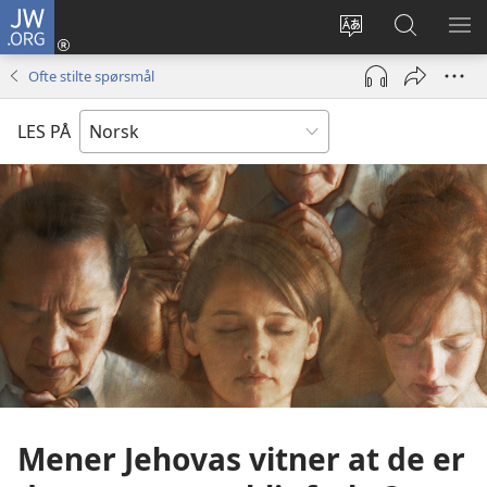
JW.ORG
Logg
inn
Endre
Søk
VIS
(åpner
språk
på
ME
Ofte stilte spørsmål
nytt
JW.ORG
vindu)
LES PÅ
Mener Jehovas vitner at de er