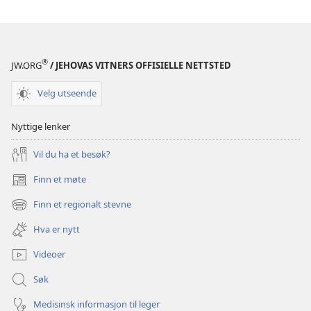
®
JW.ORG
/ JEHOVAS VITNERS OFFISIELLE NETTSTED
Velg utseende
Nyttige lenker
Vil du ha et besøk?
Finn et møte
(åpner
nytt
Finn et regionalt stevne
(åpner
vindu)
nytt
Hva er nytt
vindu)
Videoer
Søk
Medisinsk informasjon til leger