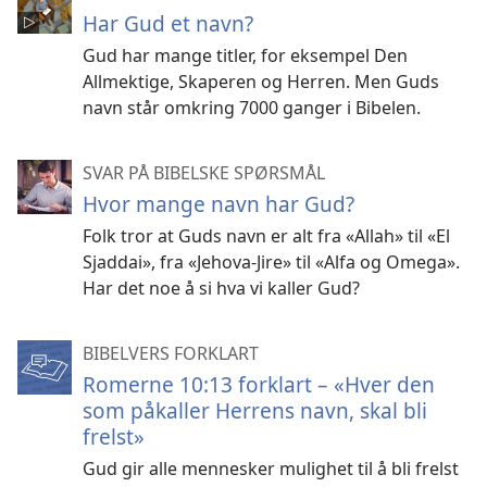
Har Gud et navn?
Gud har mange titler, for eksempel Den
Allmektige, Skaperen og Herren. Men Guds
navn står omkring 7000 ganger i Bibelen.
SVAR PÅ BIBELSKE SPØRSMÅL
Hvor mange navn har Gud?
Folk tror at Guds navn er alt fra «Allah» til «El
Sjaddai», fra «Jehova-Jire» til «Alfa og Omega».
Har det noe å si hva vi kaller Gud?
BIBELVERS FORKLART
Romerne 10:13 forklart – «Hver den
som påkaller Herrens navn, skal bli
frelst»
Gud gir alle mennesker mulighet til å bli frelst