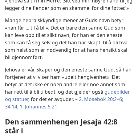
«Jehova sa til min Herre: ‘Sitt ved min høyre hånd til jeg
legger dine fiender som en skammel for dine føtter.’»
Mange hebraiskkyndige mener at Guds navn betyr
«han får ... til å bli». Det er bare den sanne Gud som
kan leve opp til et slikt navn, for han er den eneste
som kan få seg selv og det han har skapt, til å bli hva
som helst som er nødvendig for at hans hensikt skal
bli gjennomført.
Jehova er vår Skaper og den eneste sanne Gud, så han
fortjener at vi viser ham «udelt hengivenhet». Det
betyr at det ikke er noen andre eller noe annet som
har rett til å bli tilbedt, og det gjelder også
gudebilder
og statuer
, for det er avguder. –
2. Mosebok 20:2–6;
34:14;
1. Johannes 5:21
.
Den sammenhengen Jesaja 42:8
står i