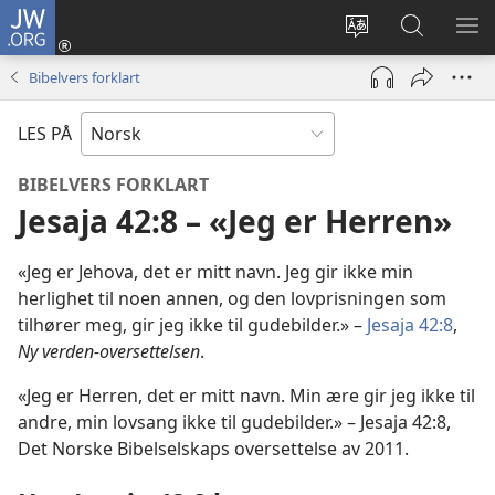
JW.ORG
Logg
inn
Endre
Søk
VIS
(åpner
språk
på
ME
Bibelvers forklart
nytt
JW.ORG
vindu)
LES PÅ
BIBELVERS FORKLART
Jesaja 42:8 – «Jeg er Herren»
«Jeg er Jehova, det er mitt navn. Jeg gir ikke min
herlighet til noen annen, og den lovprisningen som
tilhører meg, gir jeg ikke til gudebilder.» –
Jesaja 42:8
,
Ny verden-oversettelsen
.
«Jeg er Herren, det er mitt navn. Min ære gir jeg ikke til
andre, min lovsang ikke til gudebilder.» – Jesaja 42:8,
Det Norske Bibelselskaps oversettelse av 2011.