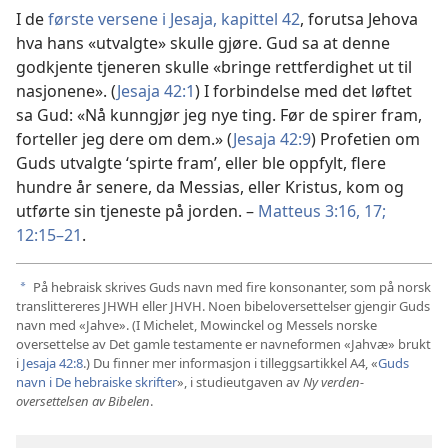
I de
første versene i Jesaja, kapittel 42
, forutsa Jehova
hva hans «utvalgte» skulle gjøre. Gud sa at denne
godkjente tjeneren skulle «bringe rettferdighet ut til
nasjonene». (
Jesaja 42:1
) I forbindelse med det løftet
sa Gud: «Nå kunngjør jeg nye ting. Før de spirer fram,
forteller jeg dere om dem.» (
Jesaja 42:9
) Profetien om
Guds utvalgte ‘spirte fram’, eller ble oppfylt, flere
hundre år senere, da Messias, eller Kristus, kom og
utførte sin tjeneste på jorden. –
Matteus 3:16, 17;
12:15–21
.
På hebraisk skrives Guds navn med fire konsonanter, som på norsk
a
translittereres JHWH eller JHVH. Noen bibeloversettelser gjengir Guds
navn med «Jahve». (I Michelet, Mowinckel og Messels norske
oversettelse av Det gamle testamente er navneformen «Jahvæ» brukt
i
Jesaja 42:8
.) Du finner mer informasjon i tilleggsartikkel A4, «
Guds
navn i De hebraiske skrifter
», i studieutgaven av
Ny verden-
oversettelsen av Bibelen
.