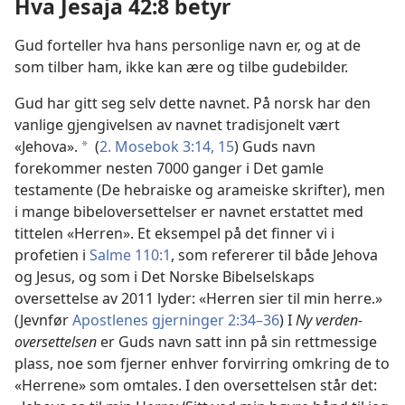
Hva Jesaja 42:8 betyr
Gud forteller hva hans personlige navn er, og at de
som tilber ham, ikke kan ære og tilbe gudebilder.
Gud har gitt seg selv dette navnet. På norsk har den
vanlige gjengivelsen av navnet tradisjonelt vært
«Jehova».
(
2. Mosebok 3:14, 15
) Guds navn
a
forekommer nesten 7000 ganger i Det gamle
testamente (De hebraiske og arameiske skrifter), men
i mange bibeloversettelser er navnet erstattet med
tittelen «Herren». Et eksempel på det finner vi i
profetien i
Salme 110:1
, som refererer til både Jehova
og Jesus, og som i Det Norske Bibelselskaps
oversettelse av 2011 lyder: «Herren sier til min herre.»
(Jevnfør
Apostlenes gjerninger 2:34–36
) I
Ny verden-
oversettelsen
er Guds navn satt inn på sin rettmessige
plass, noe som fjerner enhver forvirring omkring de to
«Herrene» som omtales. I den oversettelsen står det: