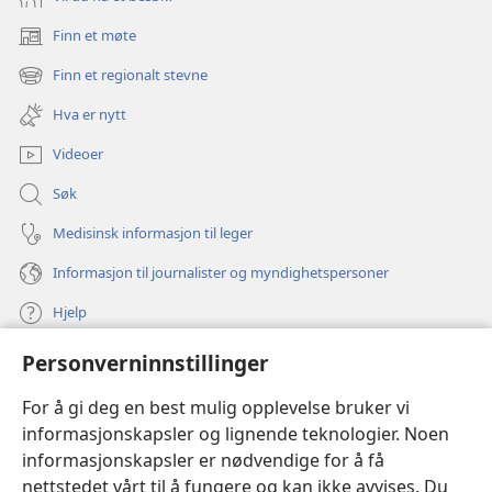
Finn et møte
(åpner
nytt
Finn et regionalt stevne
(åpner
vindu)
nytt
Hva er nytt
vindu)
Videoer
Søk
Medisinsk informasjon til leger
Informasjon til journalister og myndighetspersoner
Hjelp
Personverninnstillinger
Bidrag
(åpner
nytt
For å gi deg en best mulig opplevelse bruker vi
vindu)
Watchtower ONLINE LIBRARY™
informasjonskapsler og lignende teknologier. Noen
(åpner
informasjonskapsler er nødvendige for å få
nytt
®
JW Hub
vindu)
nettstedet vårt til å fungere og kan ikke avvises. Du
(åpner