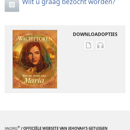
Wilt u graag bezocht worden?
DOWNLOADOPTIES
Downloadopties
Downloadopt
publicaties
audio
DE
DE
WACHTTOREN
WACHTTORE
januari 2009
januari 2009
®
JW.ORG
/ OFFICIËLE WEBSITE VAN JEHOVAH’S GETUIGEN