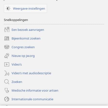
Weergave-instellingen
Snelkoppelingen
Een bezoek aanvragen
Bijeenkomst zoeken
(opent
nieuw
Congres zoeken
(opent
venster)
nieuw
Nieuw op jw.org
venster)
Video’s
Video’s met audiodescriptie
Zoeken
Medische informatie voor artsen
Internationale communicatie
Help