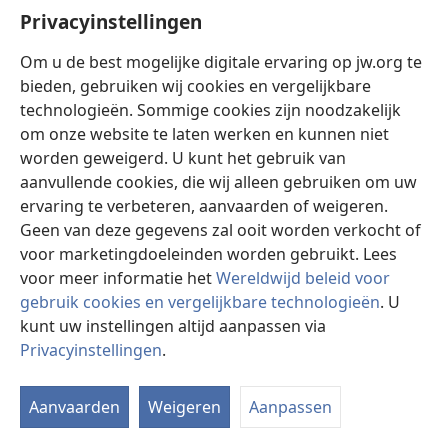
Privacyinstellingen
Donaties
(opent
Om u de best mogelijke digitale ervaring op jw.org te
nieuw
bieden, gebruiken wij cookies en vergelijkbare
venster)
Watchtower ONLINE LIBRARY™
technologieën. Sommige cookies zijn noodzakelijk
(opent
om onze website te laten werken en kunnen niet
nieuw
®
JW Hub
venster)
worden geweigerd. U kunt het gebruik van
(opent
nieuw
aanvullende cookies, die wij alleen gebruiken om uw
®
JW Library
venster)
ervaring te verbeteren, aanvaarden of weigeren.
Geen van deze gegevens zal ooit worden verkocht of
Watchtower Library
voor marketingdoeleinden worden gebruikt. Lees
voor meer informatie het
Wereldwijd beleid voor
gebruik cookies en vergelijkbare technologieën
. U
kunt uw instellingen altijd aanpassen via
Copyright
© 2026 Watch Tower Bible and Tract Society of Pennsylvania.
Privacyinstellingen
.
GEBRUIKSVOORWAARDEN
|
PRIVACYBELEID
|
PRIVACYINSTELLINGEN
Aanvaarden
Weigeren
Aanpassen