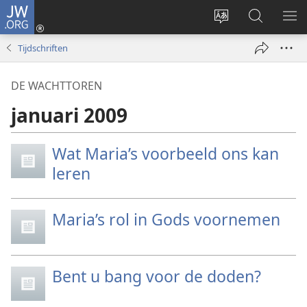
JW.ORG
Inloggen
(opent
Taal
Zoeken
ME
nieuw
site
op
WE
Tijdschriften
venster)
wijzigen
JW.ORG
DE WACHTTOREN
januari 2009
Wat Maria’s voorbeeld ons kan
leren
Maria’s rol in Gods voornemen
Bent u bang voor de doden?