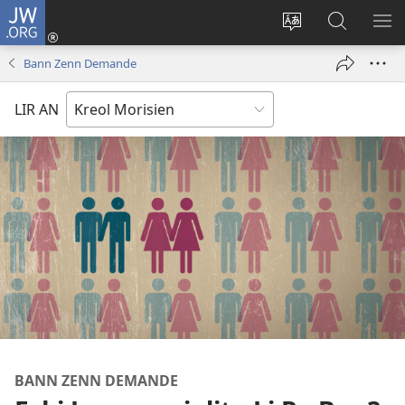
JW.ORG
Koneksion
(ouver
Sanz
Fer
AFI
enn
lang
Resers
ME
Bann Zenn Demande
nouvo
sit-
lor
tab
)
la
JW.ORG
LIR AN
BANN ZENN DEMANDE