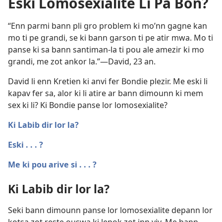
Eski Lomosexialite Li Pa Bon?
“Enn parmi bann pli gro problem ki mo’nn gagne kan
mo ti pe grandi, se ki bann garson ti pe atir mwa. Mo ti
panse ki sa bann santiman-la ti pou ale amezir ki mo
grandi, me zot ankor la.”​—David, 23 an.
David li enn Kretien ki anvi fer Bondie plezir. Me eski li
kapav fer sa, alor ki li atire ar bann dimounn ki mem
sex ki li? Ki Bondie panse lor lomosexialite?
Ki Labib dir lor la?
Eski . . . ?
Me ki pou arive si . . . ?
Ki Labib dir lor la?
Seki bann dimounn panse lor lomosexialite depann lor