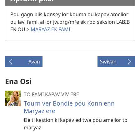
Pou gagn plis konsey lor kouma ou kapav amelior
ou lavi fami, al lor jw.org/mfe ek rod seksion LABIB
EK OU >
MARYAZ EK FAMI
.
Avan
Swivan
Ena Osi
TO FAMI KAPAV VIV ERE
Tourn ver Bondie pou Konn enn
Maryaz ere
De ti kestion ki kapav ed twa pou amelior to
maryaz.