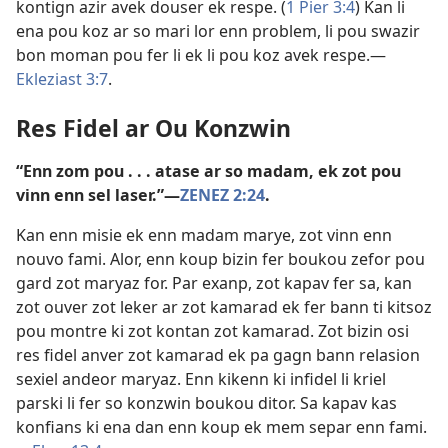
kontign azir avek douser ek respe. (
1 Pier 3:4
) Kan li
ena pou koz ar so mari lor enn problem, li pou swazir
bon moman pou fer li ek li pou koz avek respe.​—
Ekleziast 3:7
.
Res Fidel ar Ou Konzwin
“Enn zom pou . . . atase ar so madam, ek zot pou
vinn enn sel laser.”​—
ZENEZ 2:24
.
Kan enn misie ek enn madam marye, zot vinn enn
nouvo fami. Alor, enn koup bizin fer boukou zefor pou
gard zot maryaz for. Par exanp, zot kapav fer sa, kan
zot ouver zot leker ar zot kamarad ek fer bann ti kitsoz
pou montre ki zot kontan zot kamarad. Zot bizin osi
res fidel anver zot kamarad ek pa gagn bann relasion
sexiel andeor maryaz. Enn kikenn ki infidel li kriel
parski li fer so konzwin boukou ditor. Sa kapav kas
konfians ki ena dan enn koup ek mem separ enn fami.​