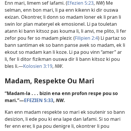
Enn mari, limem sef lafami. (
Efezien 5:23
,
NW
) Me
selman, enn bon mari, li pa enn kikenn ki dir ouswa
exizan. Okontrer, li donn so madam loner ek li pran li
swin lor plan materyel ek emosionel. Li pa touletan
atann ki bann kitsoz pas kouma li, li anvi, me plito, li fer
zefor pou fer so madam plezir. (
Filipien 2:4
) Li partaz so
bann santiman ek so bann panse avek so madam, ek li
ekout so madam kan li koze. Li pa pou vinn “amer” ar
li, fer li ditor fizikman ouswa dir li bann kitsoz ki pou
bles li.​—
Kolosien 3:19
,
NW
.
Madam, Respekte Ou Mari
“Madam-la . . . bizin ena enn profon respe pou so
mari.”​—
EFEZIEN 5:33
,
NW
.
Kan enn madam respekte so mari ek soutenir so bann
desizion, li ede pou ki ena lape dan lafami. Si so mari
fer enn erer, li pa pou denigre li, okontrer li pou