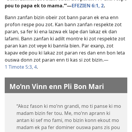
pou to papa ek to mama.’”​—
EFEZIEN 6:1, 2
.
Bann zanfan bizin obeir zot bann paran ek ena enn
profon respe pou zot. Kan bann zanfan respekte zot
paran, sa fer ki ena lazwa ek lape dan lakaz ek dan
lafami. Bann zanfan ki adilt montre ki zot respekte zot
paran kan zot veye ki bannla bien. Par exanp, zot
kapav ede pou ki lakaz zot paran res dan enn bon leta
ouswa donn zot paran enn ti kas si zot bizin.​—
1 Timote 5:3, 4
.
Mo’nn Vinn enn Pli Bon Mari
“Akoz fason ki mo’nn grandi, mo ti panse ki mo
madam bizin fer tou. Me, mo’nn aprann ki
antan ki sef mo fami, mo bizin konn ekout mo
madam ek pa fer dominer ouswa pans zis pou