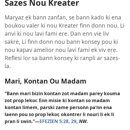
Sazes Nou Kreater
Maryaz ek bann zanfan, se bann kado ki ena
boukou valer ki nou Kreater finn donn nou. Li
anvi ki nou lavi fami ere. Dan enn vie liv
sakre, Li finn donn nou bann konsey pou ki
nou kapav amelior nou lavi fami ek viv ere.
Reflesi lor sa bann konsey ki ranpli ar sazes-
la.
Mari, Kontan Ou Madam
“Bann mari bizin kontan zot madam parey kouma
zot prop lekor. Enn misie ki kontan so madam
kontan limem, parski zame personn pa’nn ena
laenn pou so prop lekor, okontrer li nouri li ek li
pran li swin.”​—
EFEZIEN 5:28, 29
,
NW
.