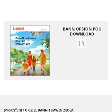
BANN OPSION POU
DOWNLOAD
Bann
opsion
pou
download
bann
piblikasion
LEVE!
Bann
Bon
Konsey
pou
®
JW.ORG
/ SIT OFISIEL BANN TEMWIN ZEOVA