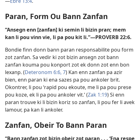
—
Ebre 13:4
.
Paran, Form Ou Bann Zanfan
“Ansegn enn [zanfan] ki semin li bizin pran; mem
kan li pou vinn vie, li pa pou kit li.”​—
PROVERB 22:6
.
Bondie finn donn bann paran responsabilite pou form
zot zanfan. Sa vedir ki zot bizin ansegn zot bann
zanfan kouma pou konport zot ek donn zot enn bon
lexanp. (
Deteronom 6:6, 7
) Kan enn zanfan pa azir
bien, enn paran ki ena sazes pa pou ankoler brit.
Okontrer, li pou ‘rapid pou ekoute, me li pa pou prese
pou koze, ek li pa pou ankoler vit.’ (
Zak 1:19
) Si enn
paran trouve ki li bizin koriz so zanfan, li pou fer li avek
lamour, pa kan li ankoler.
Zanfan, Obeir To Bann Paran
“Bann zanfan zot bizin obeir zot paran . . . ‘Ena respe