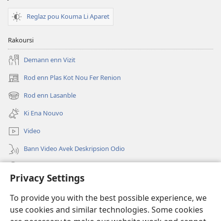
Ena
enn
Reglaz pou Kouma Li Aparet
Lavi
Ere
Rakoursi
Demann enn Vizit
Rod enn Plas Kot Nou Fer Renion
(ouver
enn
Rod enn Lasanble
(ouver
nouvo
enn
tab)
Ki Ena Nouvo
nouvo
tab)
Video
Bann Video Avek Deskripsion Odio
Resers
Privacy Settings
Donasion
(ouver
To provide you with the best possible experience, we
enn
use cookies and similar technologies. Some cookies
nouvo
Watchtower BIBLIOTEK LOR INTERNET