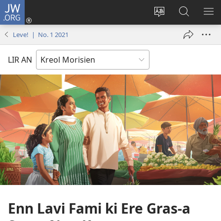
JW.ORG
Koneksion
(ouver
Sanz
Fer
AFI
enn
lang
Resers
ME
Leve! | No. 1 2021
nouvo
sit-
lor
tab
)
la
JW.ORG
LIR AN
Enn Lavi Fami ki Ere Gras-a