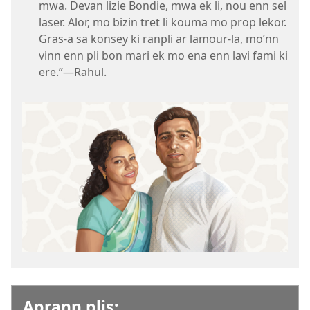
mwa. Devan lizie Bondie, mwa ek li, nou enn sel
laser. Alor, mo bizin tret li kouma mo prop lekor.
Gras-a sa konsey ki ranpli ar lamour-la, mo’nn
vinn enn pli bon mari ek mo ena enn lavi fami ki
ere.”​—Rahul.
Aprann plis: